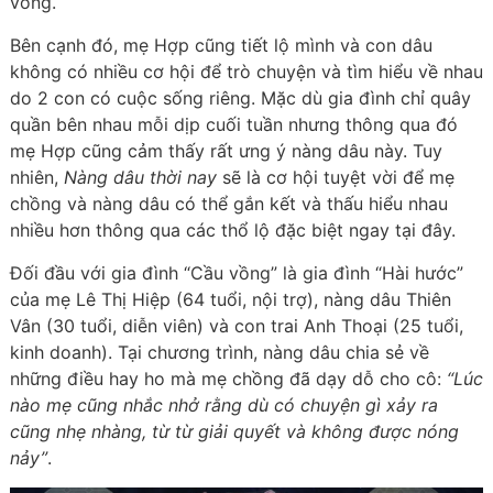
vồng.
Bên cạnh đó, mẹ Hợp cũng tiết lộ mình và con dâu
không có nhiều cơ hội để trò chuyện và tìm hiểu về nhau
do 2 con có cuộc sống riêng. Mặc dù gia đình chỉ quây
quần bên nhau mỗi dịp cuối tuần nhưng thông qua đó
mẹ Hợp cũng cảm thấy rất ưng ý nàng dâu này. Tuy
nhiên,
Nàng dâu thời nay
sẽ là cơ hội tuyệt vời để mẹ
chồng và nàng dâu có thể gắn kết và thấu hiểu nhau
nhiều hơn thông qua các thổ lộ đặc biệt ngay tại đây.
Đối đầu với gia đình “Cầu vồng” là gia đình “Hài hước”
của mẹ Lê Thị Hiệp (64 tuổi, nội trợ), nàng dâu Thiên
Vân (30 tuổi, diễn viên) và con trai Anh Thoại (25 tuổi,
kinh doanh). Tại chương trình, nàng dâu chia sẻ về
những điều hay ho mà mẹ chồng đã dạy dỗ cho cô:
“Lúc
nào mẹ cũng nhắc nhở rằng dù có chuyện gì xảy ra
cũng nhẹ nhàng, từ từ giải quyết và không được nóng
nảy”
.