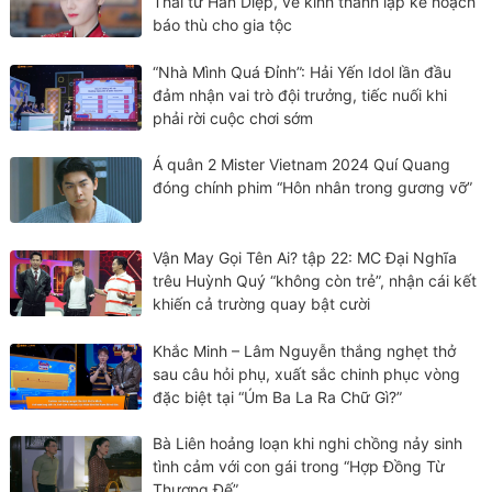
Thái tử Hàn Diệp, về kinh thành lập kế hoạch
báo thù cho gia tộc
“Nhà Mình Quá Đỉnh”: Hải Yến Idol lần đầu
đảm nhận vai trò đội trưởng, tiếc nuối khi
phải rời cuộc chơi sớm
Á quân 2 Mister Vietnam 2024 Quí Quang
đóng chính phim “Hôn nhân trong gương vỡ”
Vận May Gọi Tên Ai? tập 22: MC Đại Nghĩa
trêu Huỳnh Quý “không còn trẻ”, nhận cái kết
khiến cả trường quay bật cười
Khắc Minh – Lâm Nguyễn thắng nghẹt thở
sau câu hỏi phụ, xuất sắc chinh phục vòng
đặc biệt tại “Úm Ba La Ra Chữ Gì?”
Bà Liên hoảng loạn khi nghi chồng nảy sinh
tình cảm với con gái trong “Hợp Đồng Từ
Thượng Đế”