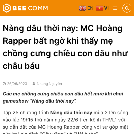
Skip
EN
VI
to
Bee
content
Comm
Truyền
Nàng dâu thời nay: MC Hoàng
thông
đa
Rapper bất ngờ khi thấy mẹ
phương
tiện
chồng cưng chiều con dâu như
châu báu
26/06/2023
Nhung Nguyễn
Các mẹ chồng cưng chiều con dâu hết mực khi chơi
gameshow “Nàng dâu thời nay”.
Tập 25 chương trình
Nàng dâu thời nay
mùa 2 lên sóng
vào lúc 19h15 thứ năm ngày 22/6 trên kênh THVL1 với
sự dẫn dắt của MC Hoàng Rapper cùng với sự góp mặt