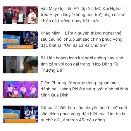
Vận May Gọi Tên Ai? tập 22: MC Đại Nghĩa
trêu Huỳnh Quý “không còn trẻ”, nhận cái kết
khiến cả trường quay bật cười
Khắc Minh – Lâm Nguyễn thắng nghẹt thở
sau câu hỏi phụ, xuất sắc chinh phục vòng
đặc biệt tại “Úm Ba La Ra Chữ Gì?”
Bà Liên hoảng loạn khi nghi chồng nảy sinh
tình cảm với con gái trong “Hợp Đồng Từ
Thượng Đế”
Diễm Phương lội ngược dòng ngoạn mục,
đánh bại Hoàng Phi ở phút quyết định tại Nhà
Mình Quá Đỉnh
Nữ ca sĩ “Viết tiếp câu chuyện hòa bình” xuất
sắc chinh phục vòng đặc biệt của “Úm ba la
ra chữ gì?”, ẵm trọn 45 triệu đồng