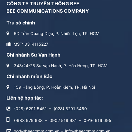
CÔNG TY TRUYỀN THÔNG BEE
BEE COMMUNICATIONS COMPANY
Trụ sở chính
6D Trần Quang Diệu, P. Nhiêu Lộc, TP. HCM
MST: 0314115227
Chi nhánh Sư Vạn Hạnh
343/24-26 Sư Vạn Hạnh, P. Hòa Hưng, TP. HCM
Chi nhánh miền Bắc
159 Hàng Bông, P. Hoàn Kiếm, TP. Hà Nội
Liên hệ hợp tác:
(028) 6291 5451
–
(028) 6291 5450
0983 979 638
–
0902 519 981
–
0916 916 095
bod@beecomm.com.vn
–
info@beecomm.com.vn