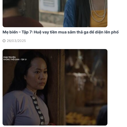
Mẹ biển – Tập 7: Huệ vay tiền mua sắm thả ga để diện lên phố
26/03/2025