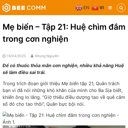
Skip
EN
VI
to
Bee
content
Comm
Truyền
Mẹ biển – Tập 21: Huệ chìm đắm
thông
đa
trong cơn nghiện
phương
tiện
15/04/2025
Nhung Nguyễn
Để có thuốc thỏa mãn cơn nghiện, nhiều khả năng Huệ
sẽ làm điều sai trái.
Trong trích đoạn giới thiệu
Mẹ biển
tập 21, Quân trách
bạn vì đã nói những khó khăn của mình cho Ba Sịa biết,
khiến ông lo lắng. “Giờ thiếu điều dượng tao về quê cắm
sổ đỏ cho tao thôi”, Quân bực bội nói.