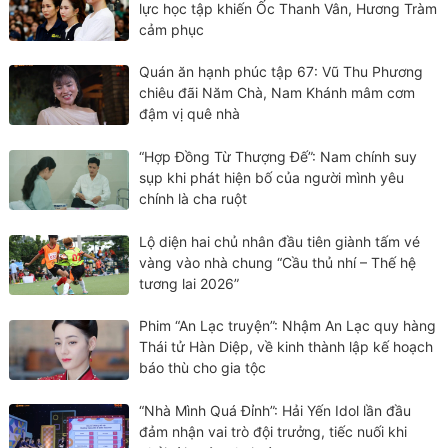
lực học tập khiến Ốc Thanh Vân, Hương Tràm
cảm phục
Quán ăn hạnh phúc tập 67: Vũ Thu Phương
chiêu đãi Năm Chà, Nam Khánh mâm cơm
đậm vị quê nhà
“Hợp Đồng Từ Thượng Đế”: Nam chính suy
sụp khi phát hiện bố của người mình yêu
chính là cha ruột
Lộ diện hai chủ nhân đầu tiên giành tấm vé
vàng vào nhà chung “Cầu thủ nhí – Thế hệ
tương lai 2026”
Phim “An Lạc truyện”: Nhậm An Lạc quy hàng
Thái tử Hàn Diệp, về kinh thành lập kế hoạch
báo thù cho gia tộc
“Nhà Mình Quá Đỉnh”: Hải Yến Idol lần đầu
đảm nhận vai trò đội trưởng, tiếc nuối khi