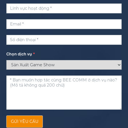
Chọn dịch vụ
*
GỬI YÊU CẦU