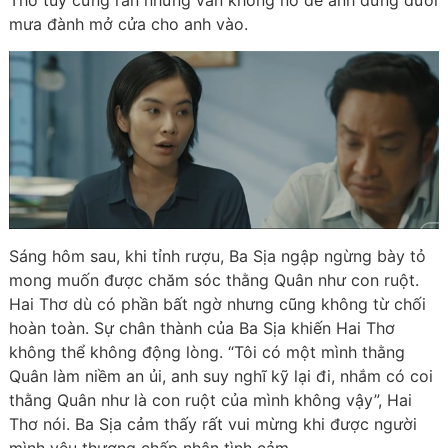
Thơ tuy cứng rắn nhưng vẫn không nỡ để anh đứng dưới
mưa đành mở cửa cho anh vào.
Sáng hôm sau, khi tỉnh rượu, Ba Sịa ngập ngừng bày tỏ
mong muốn được chăm sóc thằng Quân như con ruột.
Hai Thơ dù có phần bất ngờ nhưng cũng không từ chối
hoàn toàn. Sự chân thành của Ba Sịa khiến Hai Thơ
không thể không động lòng. “Tôi có một mình thằng
Quân làm niềm an ủi, anh suy nghĩ kỹ lại đi, nhắm có coi
thằng Quân như là con ruột của mình không vậy”, Hai
Thơ nói. Ba Sịa cảm thấy rất vui mừng khi được người