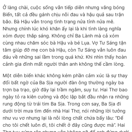
Ở làng chài, cuộc sống vẫn tiếp diễn nhưng vắng bóng
Biển, tất cả đều gánh chịu nỗi đau và hậu quả sau trận
bão. Bà Hậu vẫn trong tình trạng nửa tỉnh nửa mê.
Nhưng chính lúc khó khăn ấy lại là khi tình làng nghĩa
xóm được thắp sáng. Không chỉ Ba Lành mà cả xóm
cùng nhau chăm sóc bà Hậu và bé Lụa. Vợ Tư Sáng tận
tâm giúp đỡ mẹ con bà Hậu, còn Tư Sáng vẫn luôn đau
đáu về những sai lầm trong quá khứ. Khi nhìn thấy hoàn
cảnh gia đình mất người thân anh không thể cầm lòng.
Một diễn biến khác không kém phần cảm xúc là sự thay
đổi bất ngờ của
Ba Sịa
người đàn ông thường ngày ba
trợn ba trạo, giờ đây lại trầm ngâm, suy tư. Hai Thơ bao
ngày tỏ ra kiên cường và độc lập bắt đầu nhận ra những
rung động từ trái tim Ba Sịa. Trong cơn say, Ba Sịa đi
dưới trời mưa tìm đến nhà Hai Thơ, nói những lời tưởng
như vu vơ nhưng lại là nỗi lòng chất chứa bấy lâu: “Để
cho tôi chết luôn đi, tôi chết ở đây cũng được mà”. Hai