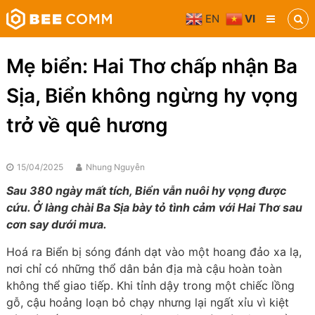
Skip
EN
VI
to
Bee
content
Comm
Truyền
Mẹ biển: Hai Thơ chấp nhận Ba
thông
đa
Sịa, Biển không ngừng hy vọng
phương
tiện
trở về quê hương
15/04/2025
Nhung Nguyễn
Sau 380 ngày mất tích, Biển vẫn nuôi hy vọng được
cứu. Ở làng chài Ba Sịa bày tỏ tình cảm với Hai Thơ sau
cơn say dưới mưa.
Hoá ra Biển bị sóng đánh dạt vào một hoang đảo xa lạ,
nơi chỉ có những thổ dân bản địa mà cậu hoàn toàn
không thể giao tiếp. Khi tỉnh dậy trong một chiếc lồng
gỗ, cậu hoảng loạn bỏ chạy nhưng lại ngất xỉu vì kiệt