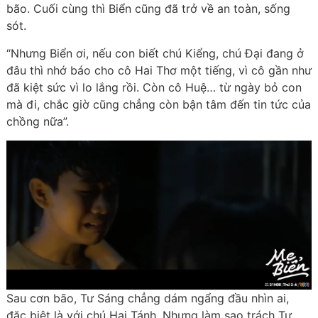
bão. Cuối cùng thì Biển cũng đã trở về an toàn, sống
sót.
“Nhưng Biển ơi, nếu con biết chú Kiểng, chú Đại đang ở
đâu thì nhớ báo cho cô Hai Thơ một tiếng, vì cô gần như
đã kiệt sức vì lo lắng rồi. Còn cô Huệ… từ ngày bỏ con
mà đi, chắc giờ cũng chẳng còn bận tâm đến tin tức của
chồng nữa”.
Sau cơn bão, Tư Sáng chẳng dám ngẩng đầu nhìn ai,
đặc biệt là với chú Hai Tánh. Nhưng làm sao trách Tư