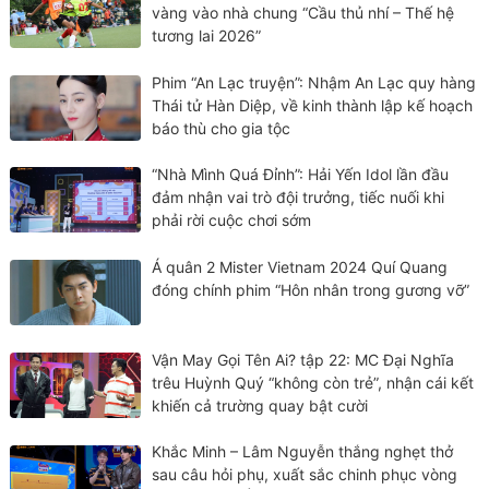
vàng vào nhà chung “Cầu thủ nhí – Thế hệ
tương lai 2026”
Phim “An Lạc truyện”: Nhậm An Lạc quy hàng
Thái tử Hàn Diệp, về kinh thành lập kế hoạch
báo thù cho gia tộc
“Nhà Mình Quá Đỉnh”: Hải Yến Idol lần đầu
đảm nhận vai trò đội trưởng, tiếc nuối khi
phải rời cuộc chơi sớm
Á quân 2 Mister Vietnam 2024 Quí Quang
đóng chính phim “Hôn nhân trong gương vỡ”
Vận May Gọi Tên Ai? tập 22: MC Đại Nghĩa
trêu Huỳnh Quý “không còn trẻ”, nhận cái kết
khiến cả trường quay bật cười
Khắc Minh – Lâm Nguyễn thắng nghẹt thở
sau câu hỏi phụ, xuất sắc chinh phục vòng