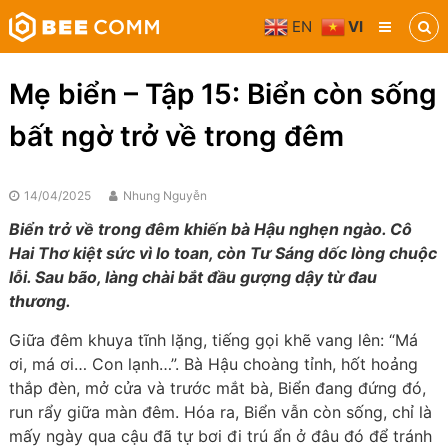
Skip
EN
VI
to
Bee
content
Comm
Truyền
Mẹ biển – Tập 15: Biển còn sống
thông
đa
bất ngờ trở về trong đêm
phương
tiện
14/04/2025
Nhung Nguyễn
Biển trở về trong đêm khiến bà Hậu nghẹn ngào. Cô
Hai Thơ kiệt sức vì lo toan, còn Tư Sáng dốc lòng chuộc
lỗi. Sau bão, làng chài bắt đầu gượng dậy từ đau
thương.
Giữa đêm khuya tĩnh lặng, tiếng gọi khẽ vang lên: “Má
ơi, má ơi… Con lạnh…”. Bà Hậu choàng tỉnh, hốt hoảng
thắp đèn, mở cửa và trước mắt bà, Biển đang đứng đó,
run rẩy giữa màn đêm. Hóa ra, Biển vẫn còn sống, chỉ là
mấy ngày qua cậu đã tự bơi đi trú ẩn ở đâu đó để tránh