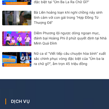
đặc biệt tại “Úm Ba La Ra Chữ Gì?”
Bà Liên hoảng loạn khi nghi chồng nảy sinh
tình cảm với con gái trong “Hợp Đồng Từ
Thượng Đế”
Diễm Phương lội ngược dòng ngoạn mục,
đánh bại Hoàng Phi ở phút quyết định tại Nhà
Mình Quá Đỉnh
Nữ ca sĩ “Viết tiếp câu chuyện hòa bình” xuất
sắc chinh phục vòng đặc biệt của “Úm ba la
ra chữ gì?”, ẵm trọn 45 triệu đồng
DỊCH VỤ