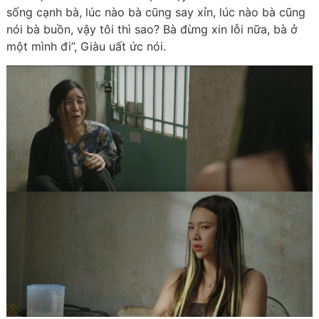
sống cạnh bà, lúc nào bà cũng say xỉn, lúc nào bà cũng
nói bà buồn, vậy tôi thì sao? Bà đừng xin lỗi nữa, bà ở
một mình đi”, Giàu uất ức nói.