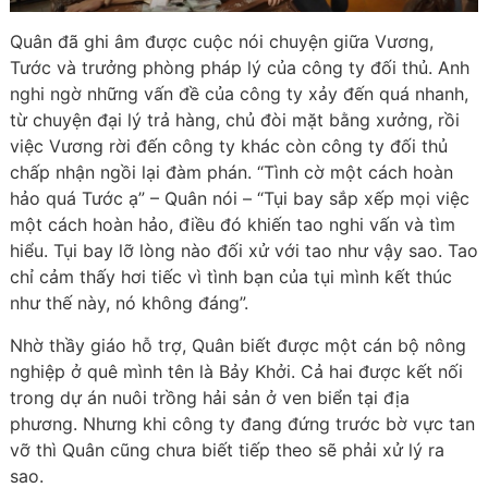
Quân đã ghi âm được cuộc nói chuyện giữa Vương,
Tước và trưởng phòng pháp lý của công ty đối thủ. Anh
nghi ngờ những vấn đề của công ty xảy đến quá nhanh,
từ chuyện đại lý trả hàng, chủ đòi mặt bằng xưởng, rồi
việc Vương rời đến công ty khác còn công ty đối thủ
chấp nhận ngồi lại đàm phán. “Tình cờ một cách hoàn
hảo quá Tước ạ” – Quân nói – “Tụi bay sắp xếp mọi việc
một cách hoàn hảo, điều đó khiến tao nghi vấn và tìm
hiểu. Tụi bay lỡ lòng nào đối xử với tao như vậy sao. Tao
chỉ cảm thấy hơi tiếc vì tình bạn của tụi mình kết thúc
như thế này, nó không đáng”.
Nhờ thầy giáo hỗ trợ, Quân biết được một cán bộ nông
nghiệp ở quê mình tên là Bảy Khởi. Cả hai được kết nối
trong dự án nuôi trồng hải sản ở ven biển tại địa
phương. Nhưng khi công ty đang đứng trước bờ vực tan
vỡ thì Quân cũng chưa biết tiếp theo sẽ phải xử lý ra
sao.