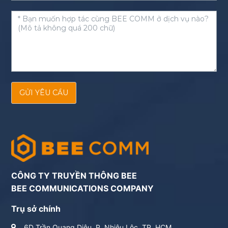
GỬI YÊU CẦU
CÔNG TY TRUYỀN THÔNG BEE
BEE COMMUNICATIONS COMPANY
Trụ sở chính
6D Trần Quang Diệu, P. Nhiêu Lộc, TP. HCM