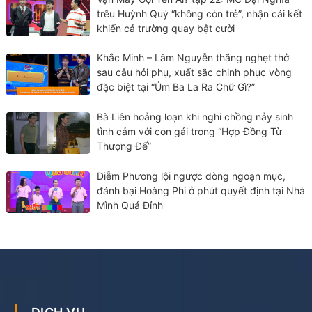
trêu Huỳnh Quý “không còn trẻ”, nhận cái kết
khiến cả trường quay bật cười
Khắc Minh – Lâm Nguyễn thắng nghẹt thở
sau câu hỏi phụ, xuất sắc chinh phục vòng
đặc biệt tại “Úm Ba La Ra Chữ Gì?”
Bà Liên hoảng loạn khi nghi chồng nảy sinh
tình cảm với con gái trong “Hợp Đồng Từ
Thượng Đế”
Diễm Phương lội ngược dòng ngoạn mục,
đánh bại Hoàng Phi ở phút quyết định tại Nhà
Mình Quá Đỉnh