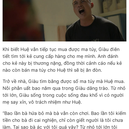
Khi biết Huệ vẫn tiếp tục mua được ma túy, Giàu điên
tiết tìm tới kẻ cung cấp hàng cho mẹ mình. Anh đánh
cho kẻ này bị thương nặng, đồng thời cảnh cáo nếu kẻ
nào còn bán ma túy cho Huệ thì sẽ bị ăn đòn.
Trở về nhà, Giàu tìm bằng được số ma túy mà Huệ mua.
Nỗi phẫn uất bao năm qua trong Giàu dâng trào. Từ nhỏ
tới lớn, Giàu sống trong cuộc sống đau khổ vì có người
mẹ say xỉn, vô trách nhiệm như Huệ.
“Bao lần bà hứa bỏ mà bà vẫn còn chơi. Bao lần tôi kiếm
tiền cho bà đi cai nghiện, chỉ còn giết người là tôi chưa
làm. Tại sao bà ác với tôi quá vậy? Từ nhỏ tới lớn tôi