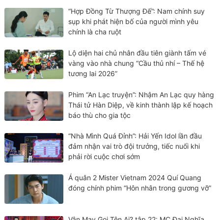
“Hợp Đồng Từ Thượng Đế”: Nam chính suy
sụp khi phát hiện bố của người mình yêu
chính là cha ruột
Lộ diện hai chủ nhân đầu tiên giành tấm vé
vàng vào nhà chung “Cầu thủ nhí – Thế hệ
tương lai 2026”
Phim “An Lạc truyện”: Nhậm An Lạc quy hàng
Thái tử Hàn Diệp, về kinh thành lập kế hoạch
báo thù cho gia tộc
“Nhà Mình Quá Đỉnh”: Hải Yến Idol lần đầu
đảm nhận vai trò đội trưởng, tiếc nuối khi
phải rời cuộc chơi sớm
Á quân 2 Mister Vietnam 2024 Quí Quang
đóng chính phim “Hôn nhân trong gương vỡ”
Vận May Gọi Tên Ai? tập 22: MC Đại Nghĩa