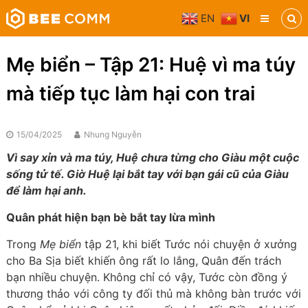
Skip
EN
VI
to
Bee
content
Comm
Truyền
Mẹ biển – Tập 21: Huệ vì ma túy
thông
đa
mà tiếp tục làm hại con trai
phương
tiện
15/04/2025
Nhung Nguyễn
Vì say xỉn và ma túy, Huệ chưa từng cho Giàu một cuộc
sống tử tế. Giờ Huệ lại bắt tay với bạn gái cũ của Giàu
để làm hại anh.
Quân phát hiện bạn bè bắt tay lừa mình
Trong
Mẹ biển
tập 21, khi biết Tước nói chuyện ở xưởng
cho Ba Sịa biết khiến ông rất lo lắng, Quân đến trách
bạn nhiều chuyện. Không chỉ có vậy, Tước còn đồng ý
thương thảo với công ty đối thủ mà không bàn trước với