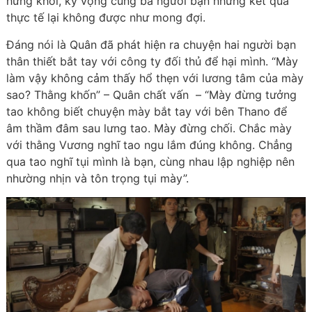
hứng khởi, kỳ vọng cùng ba người bạn nhưng kết quả
thực tế lại không được như mong đợi.
Đáng nói là Quân đã phát hiện ra chuyện hai người bạn
thân thiết bắt tay với công ty đối thủ để hại mình. “Mày
làm vậy không cảm thấy hổ thẹn với lương tâm của mày
sao? Thằng khốn” – Quân chất vấn – “Mày đừng tưởng
tao không biết chuyện mày bắt tay với bên Thano để
âm thầm đâm sau lưng tao. Mày đừng chối. Chắc mày
với thằng Vương nghĩ tao ngu lắm đúng không. Chẳng
qua tao nghĩ tụi mình là bạn, cùng nhau lập nghiệp nên
nhường nhịn và tôn trọng tụi mày”.