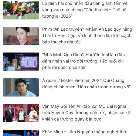
Lộ diện hai chủ nhân đầu tiên giành tấm vé
vàng vào nhà chung “Cầu thủ nhí – Thế hệ
tương lai 2026”
Phim “An Lạc truyện”: Nhậm An Lạc quy hàng
Thái tử Hàn Diệp, về kinh thành lập kế hoạch
báo thù cho gia tộc
“Nhà Mình Quá Đỉnh”: Hải Yến Idol lần đầu
đảm nhận vai trò đội trưởng, tiếc nuối khi
phải rời cuộc chơi sớm
Á quân 2 Mister Vietnam 2024 Quí Quang
đóng chính phim “Hôn nhân trong gương vỡ”
Vận May Gọi Tên Ai? tập 22: MC Đại Nghĩa
trêu Huỳnh Quý “không còn trẻ”, nhận cái kết
khiến cả trường quay bật cười
Khắc Minh – Lâm Nguyễn thắng nghẹt thở