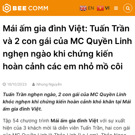
Skip
EN
VI
to
Bee
content
Comm
Truyền
Mái ấm gia đình Việt: Tuấn Trần
thông
đa
và 2 con gái của MC Quyền Linh
phương
tiện
nghẹn ngào khi chứng kiến
hoàn cảnh các em nhỏ mồ côi
16/10/2023
Nhung Nguyễn
Tuấn Trần nghẹn ngào, 2 con gái của MC Quyền Linh
khóc nghẹn khi chứng kiến hoàn cảnh khó khăn tại Mái
ấm gia đình Việt.
Tập 54 chương trình
Mái ấm gia đình Việt
với sự xuất
hiện của 3 khách mời là diễn viên Tuấn Trần, hai con gái