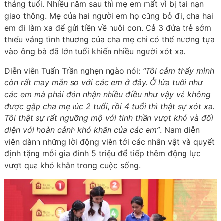
tháng tuổi. Nhiều năm sau thì mẹ em mất vì bị tai nạn
giao thông. Mẹ của hai người em họ cũng bỏ đi, cha hai
em đi làm xa để gửi tiền về nuôi con. Cả 3 đứa trẻ sớm
thiếu vắng tình thương của cha mẹ chỉ có thể nương tựa
vào ông bà đã lớn tuổi khiến nhiều người xót xa.
Diễn viên Tuấn Trần nghẹn ngào nói:
“Tôi cảm thấy mình
còn rất may mắn so với các em ở đây. Ở lứa tuổi như
các em mà phải đón nhận nhiều điều như vậy và không
được gặp cha mẹ lúc 2 tuổi, rồi 4 tuổi thì thật sự xót xa.
Tôi thật sự rất ngưỡng mộ với tinh thần vượt khó và đối
diện với hoàn cảnh khó khăn của các em”
. Nam diễn
viên dành những lời động viên tới các nhân vật và quyết
định tặng mỗi gia đình 5 triệu để tiếp thêm động lực
vượt qua khó khăn trong cuộc sống.