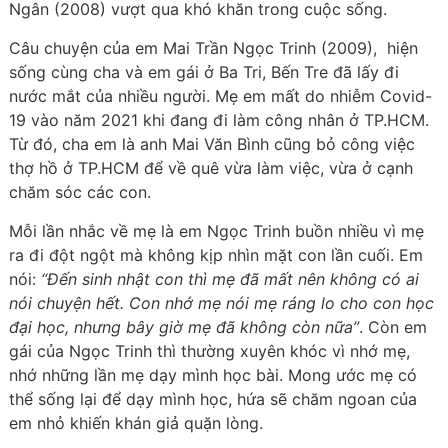
Ngân (2008) vượt qua khó khăn trong cuộc sống.
Câu chuyện của em Mai Trần Ngọc Trinh (2009), hiện
sống cùng cha và em gái ở Ba Tri, Bến Tre đã lấy đi
nước mắt của nhiều người. Mẹ em mất do nhiễm Covid-
19 vào năm 2021 khi đang đi làm công nhân ở TP.HCM.
Từ đó, cha em là anh Mai Văn Bình cũng bỏ công việc
thợ hồ ở TP.HCM để về quê vừa làm việc, vừa ở cạnh
chăm sóc các con.
Mỗi lần nhắc về mẹ là em Ngọc Trinh buồn nhiều vì mẹ
ra đi đột ngột mà không kịp nhìn mặt con lần cuối. Em
nói:
“Đến sinh nhật con thì mẹ đã mất nên không có ai
nói chuyện hết. Con nhớ mẹ nói mẹ ráng lo cho con học
đại học, nhưng bây giờ mẹ đã không còn nữa”
. Còn em
gái của Ngọc Trinh thì thường xuyên khóc vì nhớ mẹ,
nhớ những lần mẹ dạy mình học bài. Mong ước mẹ có
thể sống lại để dạy mình học, hứa sẽ chăm ngoan của
em nhỏ khiến khán giả quặn lòng.