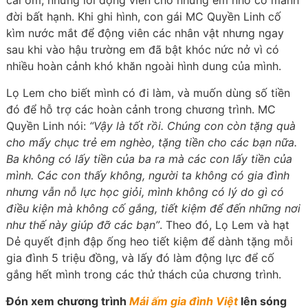
cái ôm, những lời động viên cho những em nhỏ có mảnh
đời bất hạnh. Khi ghi hình, con gái MC Quyền Linh cố
kìm nước mắt để động viên các nhân vật nhưng ngay
sau khi vào hậu trường em đã bật khóc nức nở vì có
nhiều hoàn cảnh khó khăn ngoài hình dung của mình.
Lọ Lem cho biết mình có đi làm, và muốn dùng số tiền
đó để hỗ trợ các hoàn cảnh trong chương trình. MC
Quyền Linh nói:
“Vậy là tốt rồi. Chúng con còn tặng quà
cho mấy chục trẻ em nghèo, tặng tiền cho các bạn nữa.
Ba không có lấy tiền của ba ra mà các con lấy tiền của
mình. Các con thấy không, người ta không có gia đình
nhưng vẫn nỗ lực học giỏi, mình không có lý do gì có
điều kiện mà không cố gắng, tiết kiệm để đến những nơi
như thế này giúp đỡ các bạn”
. Theo đó, Lọ Lem và hạt
Dẻ quyết định đập ống heo tiết kiệm để dành tặng mỗi
gia đình 5 triệu đồng, và lấy đó làm động lực để cố
gắng hết mình trong các thử thách của chương trình.
Đón xem chương trình
Mái ấm gia đình Việt
lên sóng