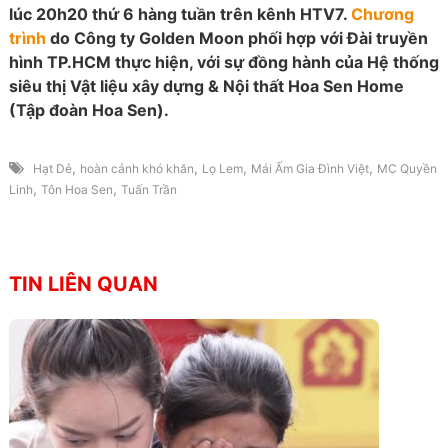
lúc 20h20 thứ 6 hàng tuần trên kênh HTV7.
Chương
trình
do Công ty Golden Moon phối hợp với Đài truyền
hình TP.HCM thực hiện, với sự đồng hành của Hệ thống
siêu thị Vật liệu xây dựng & Nội thất Hoa Sen Home
(Tập đoàn Hoa Sen).
,
,
,
,
Hạt Dẻ
hoàn cảnh khó khăn
Lọ Lem
Mái Ấm Gia Đình Việt
MC Quyền
,
,
Linh
Tôn Hoa Sen
Tuấn Trần
TIN LIÊN QUAN