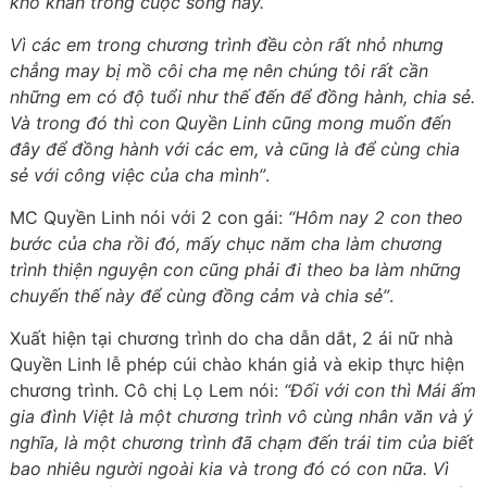
khó khăn trong cuộc sống này.
Vì các em trong chương trình đều còn rất nhỏ nhưng
chẳng may bị mồ côi cha mẹ nên chúng tôi rất cần
những em có độ tuổi như thế đến để đồng hành, chia sẻ.
Và trong đó thì con Quyền Linh cũng mong muốn đến
đây để đồng hành với các em, và cũng là để cùng chia
sẻ với công việc của cha mình”
.
MC Quyền Linh nói với 2 con gái:
“Hôm nay 2 con theo
bước của cha rồi đó, mấy chục năm cha làm chương
trình thiện nguyện con cũng phải đi theo ba làm những
chuyến thế này để cùng đồng cảm và chia sẻ”
.
Xuất hiện tại chương trình do cha dẫn dắt, 2 ái nữ nhà
Quyền Linh lễ phép cúi chào khán giả và ekip thực hiện
chương trình. Cô chị Lọ Lem nói:
“Đối với con thì Mái ấm
gia đình Việt là một chương trình vô cùng nhân văn và ý
nghĩa, là một chương trình đã chạm đến trái tim của biết
bao nhiêu người ngoài kia và trong đó có con nữa. Vì