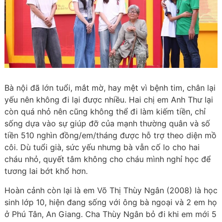
Bà nội đã lớn tuổi, mắt mờ, hay mệt vì bệnh tim, chân lại
yếu nên không đi lại được nhiều. Hai chị em Anh Thư lại
còn quá nhỏ nên cũng không thể đi làm kiếm tiền, chỉ
sống dựa vào sự giúp đỡ của mạnh thường quân và số
tiền 510 nghìn đồng/em/tháng được hỗ trợ theo diện mồ
côi. Dù tuổi già, sức yếu nhưng bà vẫn cố lo cho hai
cháu nhỏ, quyết tâm không cho cháu mình nghỉ học để
tương lai bớt khổ hơn.
Hoàn cảnh còn lại là em Võ Thị Thùy Ngân (2008) là học
sinh lớp 10, hiện đang sống với ông bà ngoại và 2 em họ
ở Phú Tân, An Giang. Cha Thùy Ngân bỏ đi khi em mới 5