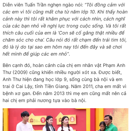
Diễn viên Tuấn Trần nghẹn ngào nói:
“Tôi đồng cảm với
các em vì tôi cũng mất cha từ năm lớp 10. Khi thấy hoàn
cảnh này thì tôi rất khâm phục với cách nhìn, cách nghĩ
của các bạn nhỏ về nghị lực trong cuộc sống. Và tôi rất
thích câu cuối của em là ‘Con sẽ cố gắng thật nhiều để
chăm sóc cho cha’. Câu nói đó rất chạm đến trái tim tôi,
đó là lý do tại sao em hôm nay tôi đến đây và sẽ chơi
hết mình để giúp các em nhỏ”
.
Bên cạnh đó, hoàn cảnh của chị em nhân vật Phạm Anh
Thư (2009) cũng khiến nhiều người xót xa. Được biết,
Anh Thư hiện đang học lớp 9, sống cùng bà nội và em
trai ở Cai Lậy, tỉnh Tiền Giang. Năm 2011, cha em mất vì
bệnh xơ gan. Đến năm 2013 thì mẹ em cũng mất nên cả
hai chị em phải nương tựa vào bà nội.