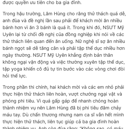
được quyền ưu tiên cho ba gia đình.
Trong hậu trường, Lâm Hùng cho rằng thử thách quá dễ,
anh đùa và đề nghị lần sau phải để khách mời ăn nhiều
bánh hơn vì ăn 3 bánh là quá ít. Trong khi đó, NSƯT Mỹ
Uyên lại từ chối đề nghị của đồng nghiệp khi nói về các
thử thách liên quan đến ăn uống. Nữ nghệ sĩ sợ ăn nhiều
bánh ngọt sẽ dễ tăng cân và phải tập thể dục nhiều hơn
ngày thường. NSƯT Mỹ Uyên khẳng định bản thân
không ngại vận động và việc thường xuyên tập thể dục,
tập yoga khiến cô đủ tự tin bước vào các vòng chơi đòi
hỏi thể lực.
Trong phần thi chính, hai khách mời và các em nhỏ phải
thực hiện thử thách liên hoàn, vượt chướng ngại vật và
phóng phi tiêu. Vì quá gấp gáp để nhanh chóng hoàn
thành nhiệm vụ nên Lâm Hùng đã bị phi tiêu đâm chảy
máu tay. Dù chấn thương nhưng nam ca sĩ vẫn hết mình
thực hiện thử thách, liên tục giúp cả ba gia đình hoàn
thành nhiệm vụ. Anh còn đùa rằng:
“Không sao, có máu