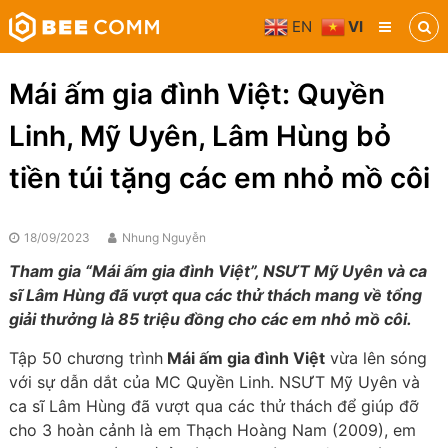
Skip
EN
VI
to
Bee
content
Comm
Truyền
Mái ấm gia đình Việt: Quyền
thông
đa
Linh, Mỹ Uyên, Lâm Hùng bỏ
phương
tiện
tiền túi tặng các em nhỏ mồ côi
18/09/2023
Nhung Nguyễn
Tham gia “Mái ấm gia đình Việt”, NSƯT Mỹ Uyên và ca
sĩ Lâm Hùng đã vượt qua các thử thách mang về tổng
giải thưởng là 85 triệu đồng cho các em nhỏ mồ côi.
Tập 50 chương trình
Mái ấm gia đình Việt
vừa lên sóng
với sự dẫn dắt của MC Quyền Linh. NSƯT Mỹ Uyên và
ca sĩ Lâm Hùng đã vượt qua các thử thách để giúp đỡ
cho 3 hoàn cảnh là em Thạch Hoàng Nam (2009), em