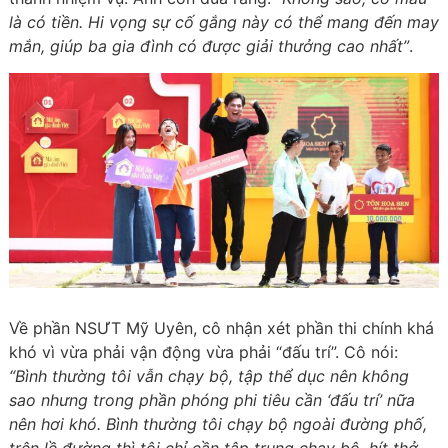
là có tiền. Hi vọng sự cố gắng này có thể mang đến may
mắn, giúp ba gia đình có được giải thưởng cao nhất”
.
Về phần NSƯT Mỹ Uyên, cô nhận xét phần thi chính khá
khó vì vừa phải vận động vừa phải “đấu trí”. Cô nói:
“Bình thườ
ng tôi vẫn chạy bộ, tập thể dục nên không
sao nhưng trong phần phóng phi tiêu cần ‘đấu trí’ nữa
nên hơi khó. Bình thường tôi chạy bộ ngoài đường phố,