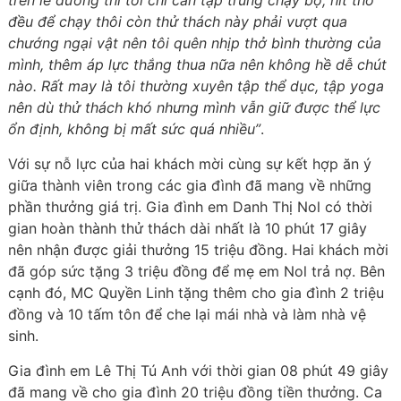
trên lề đường thì tôi chỉ cần tập trung chạy bộ, hít thở
đều để chạy thôi còn thử thách này phải vượt qua
chướng ngại vật nên tôi quên nhịp thở bình thường của
mình, thêm áp lực thắng thua nữa nên không hề dễ chút
nào. Rất may là tôi thường xuyên tập thể dục, tập yoga
nên dù thử thách khó nhưng mình vẫn giữ được thể lực
ổn định, không bị mất sức quá nhiều”
.
Với sự nỗ lực của hai khách mời cùng sự kết hợp ăn ý
giữa thành viên trong các gia đình đã mang về những
phần thưởng giá trị. Gia đình em Danh Thị Nol có thời
gian hoàn thành thử thách dài nhất là 10 phút 17 giây
nên nhận được giải thưởng 15 triệu đồng. Hai khách mời
đã góp sức tặng 3 triệu đồng để mẹ em Nol trả nợ. Bên
cạnh đó, MC Quyền Linh tặng thêm cho gia đình 2 triệu
đồng và 10 tấm tôn để che lại mái nhà và làm nhà vệ
sinh.
Gia đình em Lê Thị Tú Anh với thời gian 08 phút 49 giây
đã mang về cho gia đình 20 triệu đồng tiền thưởng. Ca