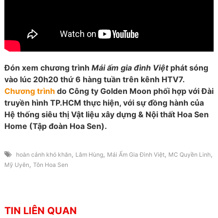
Đón xem chương trình
Mái ấm gia đình Việt
phát sóng
vào lúc 20h20 thứ 6 hàng tuần trên kênh HTV7.
Chương trình
do Công ty Golden Moon phối hợp với Đài
truyền hình TP.HCM thực hiện, với sự đồng hành của
Hệ thống siêu thị Vật liệu xây dựng & Nội thất Hoa Sen
Home (Tập đoàn Hoa Sen).
,
,
,
,
hoàn cảnh khó khăn
Lâm Hùng
Mái Ấm Gia Đình Việt
MC Quyền Linh
,
Mỹ Uyên
Tôn Hoa Sen
TIN LIÊN QUAN