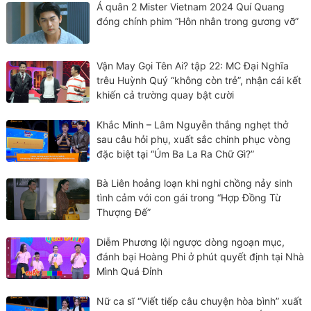
Á quân 2 Mister Vietnam 2024 Quí Quang
đóng chính phim “Hôn nhân trong gương vỡ”
Vận May Gọi Tên Ai? tập 22: MC Đại Nghĩa
trêu Huỳnh Quý “không còn trẻ”, nhận cái kết
khiến cả trường quay bật cười
Khắc Minh – Lâm Nguyễn thắng nghẹt thở
sau câu hỏi phụ, xuất sắc chinh phục vòng
đặc biệt tại “Úm Ba La Ra Chữ Gì?”
Bà Liên hoảng loạn khi nghi chồng nảy sinh
tình cảm với con gái trong “Hợp Đồng Từ
Thượng Đế”
Diễm Phương lội ngược dòng ngoạn mục,
đánh bại Hoàng Phi ở phút quyết định tại Nhà
Mình Quá Đỉnh
Nữ ca sĩ “Viết tiếp câu chuyện hòa bình” xuất