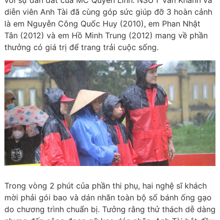
với sự dẫn dắt của MC Quyền Linh. NSƯT Vân Khánh và
diễn viên Anh Tài đã cùng góp sức giúp đỡ 3 hoàn cảnh
là em Nguyễn Công Quốc Huy (2010), em Phan Nhật
Tân (2012) và em Hồ Minh Trung (2012) mang về phần
thưởng có giá trị để trang trải cuộc sống.
Trong vòng 2 phút của phần thi phụ, hai nghệ sĩ khách
mời phải gói bao và dán nhãn toàn bộ số bánh ống gạo
do chương trình chuẩn bị. Tưởng rằng thử thách dễ dàng