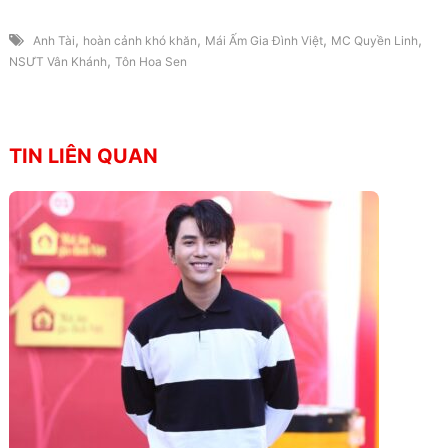
,
,
,
,
Anh Tài
hoàn cảnh khó khăn
Mái Ấm Gia Đình Việt
MC Quyền Linh
,
NSƯT Vân Khánh
Tôn Hoa Sen
TIN LIÊN QUAN