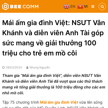
Skip
EN
VI
to
Bee
content
Comm
Truyền
Mái ấm gia đình Việt: NSƯT Vân
thông
đa
Khánh và diễn viên Anh Tài góp
phương
tiện
sức mang về giải thưởng 100
triệu cho trẻ em mồ côi
18/03/2024
Nhung Nguyễn
Tham gia “Mái ấm gia đình Việt”, diễn viên NSƯT Vân
Khánh và diễn viên Anh Tài đã vượt qua các thử thách
mang về tổng giải thưởng là 100 triệu đồng cho các em
nhỏ mồ côi.
Tập 75 chương trình
Mái ấm gia đình Việt
vừa lên sóng