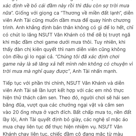
xác định về bỏ cái đầm này rồi thì đâu còn sợ trời mưa
nữa
”. Giống với giọng ca “Thương về miền đất lạnh”, diễn
viên Anh Tài cũng muốn dầm mưa để quay hình chương
trình. Anh khẳng định bản thân không có gì để lo hết, chỉ
có chút lo lắng NSƯT Vân Khánh có thể dễ bị trượt ngã
khi mặc đầm chơi game dưới mưa thôi. Tuy nhiên, khi
thấy đàn chị kiên quyết thì nam diễn viên cũng không
còn điều gì lo ngại cả.
“Chúng tôi đã xác định chơi
game này là sẽ lăng xả hết mình nên không có chuyện vì
trời mưa mà nghỉ quay được”
, Anh Tài nhấn mạnh.
Tiếp tục với phần thi chính, NSƯT Vân Khánh và diễn
viên Anh Tài sẽ lần lượt kết hợp với các em nhỏ thực
hiện thử thách cắm sen. Theo đó, người chơi sẽ hái sen
bằng đũa, vượt qua các chướng ngại vật và cắm sen
vào 20 ống nhựa ở vạch đích. Bất chấp mưa to, nền đất
lầy lội, Anh Tài quyết định bỏ giày, các nghệ sĩ mặc áo
mưa chạy liên tục để thực hiện nhiệm vụ. NSƯT Vân
Khánh chạy liên tục, chiếc đầm cô đang mặc từ màu