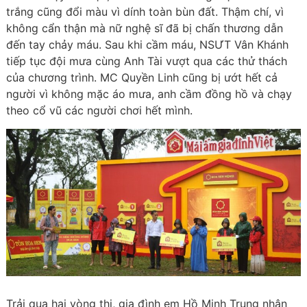
trắng cũng đổi màu vì dính toàn bùn đất. Thậm chí, vì
không cẩn thận mà nữ nghệ sĩ đã bị chấn thương dẫn
đến tay chảy máu. Sau khi cầm máu, NSƯT Vân Khánh
tiếp tục đội mưa cùng Anh Tài vượt qua các thử thách
của chương trình. MC Quyền Linh cũng bị ướt hết cả
người vì không mặc áo mưa, anh cầm đồng hồ và chạy
theo cổ vũ các người chơi hết mình.
Trải qua hai vòng thi, gia đình em Hồ Minh Trung nhận