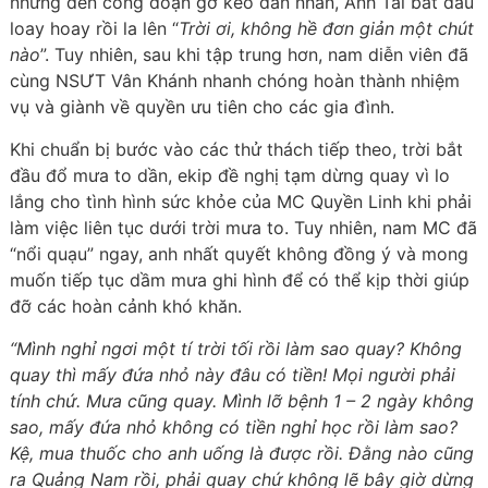
nhưng đến công đoạn gỡ keo dán nhãn, Anh Tài bắt đầu
loay hoay rồi la lên “
Trời ơi, không hề đơn giản một chút
nào
”. Tuy nhiên, sau khi tập trung hơn, nam diễn viên đã
cùng NSƯT Vân Khánh nhanh chóng hoàn thành nhiệm
vụ và giành về quyền ưu tiên cho các gia đình.
Khi chuẩn bị bước vào các thử thách tiếp theo, trời bắt
đầu đổ mưa to dần, ekip đề nghị tạm dừng quay vì lo
lắng cho tình hình sức khỏe của MC Quyền Linh khi phải
làm việc liên tục dưới trời mưa to. Tuy nhiên, nam MC đã
“nổi quạu” ngay, anh nhất quyết không đồng ý và mong
muốn tiếp tục dầm mưa ghi hình để có thể kịp thời giúp
đỡ các hoàn cảnh khó khăn.
“Mình nghỉ ngơi một tí trời tối rồi làm sao quay? Không
quay thì mấy đứa nhỏ này đâu có tiền! Mọi người phải
tính chứ. Mưa cũng quay. Mình lỡ bệnh 1 – 2 ngày không
sao, mấy đứa nhỏ không có tiền nghỉ học rồi làm sao?
Kệ, mua thuốc cho anh uống là được rồi. Đằng nào cũng
ra Quảng Nam rồi, phải quay chứ không lẽ bây giờ dừng