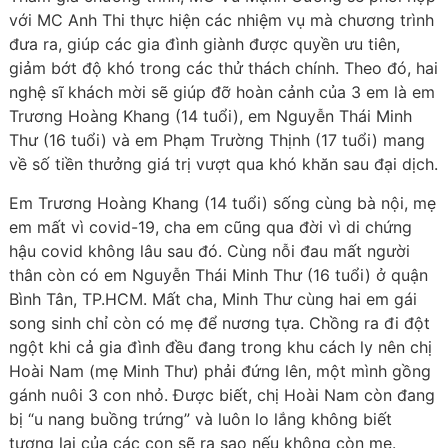
với MC Anh Thi thực hiện các nhiệm vụ mà chương trình
đưa ra, giúp các gia đình giành được quyền ưu tiên,
giảm bớt độ khó trong các thử thách chính. Theo đó, hai
nghệ sĩ khách mời sẽ giúp đỡ hoàn cảnh của 3 em là em
Trương Hoàng Khang (14 tuổi), em Nguyễn Thái Minh
Thư (16 tuổi) và em Phạm Trường Thịnh (17 tuổi) mang
về số tiền thưởng giá trị vượt qua khó khăn sau đại dịch.
Em Trương Hoàng Khang (14 tuổi) sống cùng bà nội, mẹ
em mất vì covid-19, cha em cũng qua đời vì di chứng
hậu covid không lâu sau đó. Cùng nỗi đau mất người
thân còn có em Nguyễn Thái Minh Thư (16 tuổi) ở quận
Bình Tân, TP.HCM. Mất cha, Minh Thư cùng hai em gái
song sinh chỉ còn có mẹ để nương tựa. Chồng ra đi đột
ngột khi cả gia đình đều đang trong khu cách ly nên chị
Hoài Nam (mẹ Minh Thư) phải đứng lên, một mình gồng
gánh nuôi 3 con nhỏ. Được biết, chị Hoài Nam còn đang
bị “u nang buồng trứng” và luôn lo lắng không biết
tương lai của các con sẽ ra sao nếu không còn mẹ.