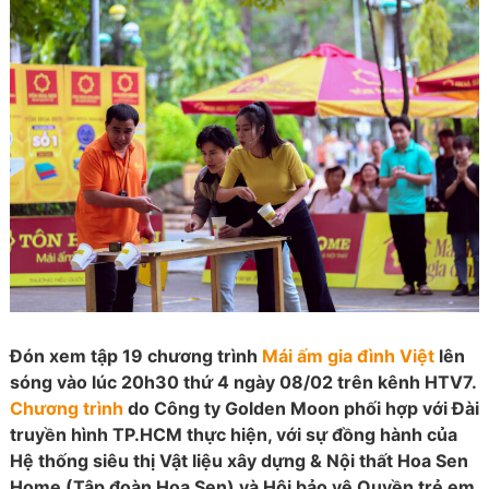
Đón xem tập 19 chương trình
Mái ấm gia đình Việt
lên
sóng vào lúc 20h30 thứ 4 ngày 08/02 trên kênh HTV7.
Chương trình
do Công ty Golden Moon phối hợp với Đài
truyền hình TP.HCM thực hiện, với sự đồng hành của
Hệ thống siêu thị Vật liệu xây dựng & Nội thất Hoa Sen
Home (Tập đoàn Hoa Sen) và Hội bảo vệ Quyền trẻ em