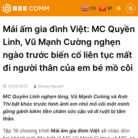
Skip
EN
VI
to
Bee
content
Comm
Truyền
Mái ấm gia đình Việt: MC Quyền
thông
đa
Linh, Vũ Mạnh Cường nghẹn
phương
tiện
ngào trước biến cố liên tục mất
đi người thân của em bé mồ côi
13/02/2023
Nhung Nguyễn
MC Quyền Linh nghẹn lòng, Vũ Mạnh Cường và Anh
Thi bật khóc trước hình ảnh em nhỏ mồ côi một mình
gồng gánh kiếm tiền chăm sóc cậu và dì ruột bị tâm
thần.
Tập 19 chương trình
Mái ấm gia đình Việt
sẽ chào đón