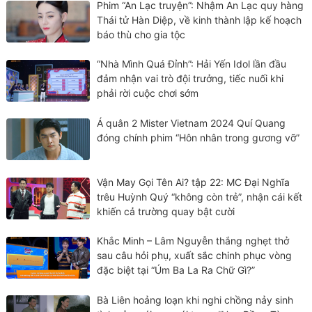
Phim “An Lạc truyện”: Nhậm An Lạc quy hàng
Thái tử Hàn Diệp, về kinh thành lập kế hoạch
báo thù cho gia tộc
“Nhà Mình Quá Đỉnh”: Hải Yến Idol lần đầu
đảm nhận vai trò đội trưởng, tiếc nuối khi
phải rời cuộc chơi sớm
Á quân 2 Mister Vietnam 2024 Quí Quang
đóng chính phim “Hôn nhân trong gương vỡ”
Vận May Gọi Tên Ai? tập 22: MC Đại Nghĩa
trêu Huỳnh Quý “không còn trẻ”, nhận cái kết
khiến cả trường quay bật cười
Khắc Minh – Lâm Nguyễn thắng nghẹt thở
sau câu hỏi phụ, xuất sắc chinh phục vòng
đặc biệt tại “Úm Ba La Ra Chữ Gì?”
Bà Liên hoảng loạn khi nghi chồng nảy sinh