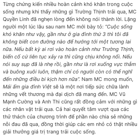
Từng chứng kiến nhiều hoàn cảnh khó khăn trong cuộc
sống nhưng khi thấy những gì Trường Thịnh trải qua, MC
Quyền Linh đã nghẹn lòng đến không nói thành lời. Lặng
người một lúc lâu sau nam MC mới bày tỏ:
“Cuộc sống
khó khăn như vậy, gần như ở gia đình thứ 3 thì tôi đã
không biết con đường nào để hướng tới một tương lai
nữa. Nếu bất kỳ ai rơi vào hoàn cảnh như Trường Thịnh,
biến cố cứ liên tục xảy ra thì cũng chịu không nổi. Nếu
nói suy sụp đã là nhẹ rồi, gần như là rơi xuống vực thẳm
và buông xuôi luôn, thậm chí có người còn có thể nghĩ
đến những điều bi kịch hơn nữa”.
Nam MC mong muốn,
Mái ấm gia đình Việt
sẽ là một nơi tiếp sức chữa lành
những vết thương mà đại dịch đã mang đến. MC Vũ
Mạnh Cường và Anh Thi cũng rất đồng cảm với những gì
các nhân vật trải qua. Cả hai quyết tâm vượt qua các
thử thách của chương trình để phần nào chia sẻ những
nỗi đau đã qua, đồng thời giúp các em nhỏ có thật nhiều
giải thưởng giá trị trang trải cuộc sống.