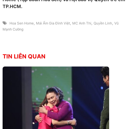
TP.HCM.
,
,
,
,
Hoa Sen Home
Mái Ấm Gia Đình Việt
MC Anh Thi
Quyền Linh
Vũ
Mạnh Cường
TIN LIÊN QUAN