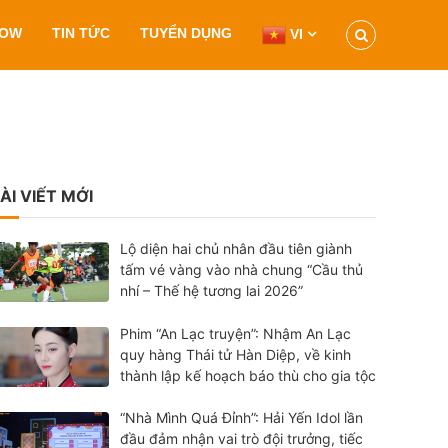
HOW
TIN TỨC
TUYỂN DỤNG
VI
ÀI VIẾT MỚI
Lộ diện hai chủ nhân đầu tiên giành
tấm vé vàng vào nhà chung “Cầu thủ
nhí – Thế hệ tương lai 2026”
Phim “An Lạc truyện”: Nhậm An Lạc
quy hàng Thái tử Hàn Diệp, về kinh
thành lập kế hoạch báo thù cho gia tộc
“Nhà Mình Quá Đỉnh”: Hải Yến Idol lần
đầu đảm nhận vai trò đội trưởng, tiếc