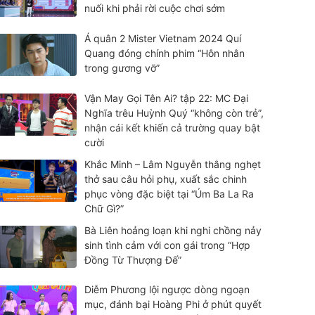
nuối khi phải rời cuộc chơi sớm
Á quân 2 Mister Vietnam 2024 Quí
Quang đóng chính phim “Hôn nhân
trong gương vỡ”
Vận May Gọi Tên Ai? tập 22: MC Đại
Nghĩa trêu Huỳnh Quý “không còn trẻ”,
nhận cái kết khiến cả trường quay bật
cười
Khắc Minh – Lâm Nguyễn thắng nghẹt
thở sau câu hỏi phụ, xuất sắc chinh
phục vòng đặc biệt tại “Úm Ba La Ra
Chữ Gì?”
Bà Liên hoảng loạn khi nghi chồng nảy
sinh tình cảm với con gái trong “Hợp
Đồng Từ Thượng Đế”
Diễm Phương lội ngược dòng ngoạn
mục, đánh bại Hoàng Phi ở phút quyết