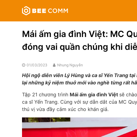
Skip
Bee
to
Comm
content
Truyền
thông
Mái ấm gia đình Việt: MC Qu
đa
phương
đóng vai quần chúng khi di
tiện
01/03/2023
Nhung Nguyễn
Hội ngộ diễn viên Lý Hùng và ca sĩ Yến Trang tại
lại những kỷ niệm thuở mới vào nghề từng rất h
Tập 21 chương trình
Mái ấm gia đình Việt
sẽ chào
ca sĩ Yến Trang. Cùng với sự dẫn dắt của MC Qu
thú vị vừa đầy cảm xúc cho khán giả.