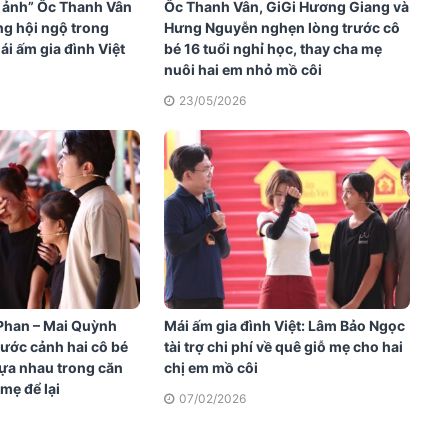
 ảnh” Ốc Thanh Vân
Ốc Thanh Vân, GiGi Hương Giang và
ng hội ngộ trong
Hưng Nguyễn nghẹn lòng trước cô
i ấm gia đình Việt
bé 16 tuổi nghỉ học, thay cha mẹ
nuôi hai em nhỏ mồ côi
23/05/2026
Phan – Mai Quỳnh
Mái ấm gia đình Việt: Lâm Bảo Ngọc
rước cảnh hai cô bé
tài trợ chi phí về quê giỗ mẹ cho hai
ựa nhau trong căn
chị em mồ côi
mẹ để lại
07/02/2026