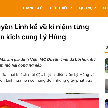
TRANG CHỦ
GIỚI THIỆU
DỊCH VỤ
S
yền Linh kể về kỉ niệm từng
ễn kịch cùng Lý Hùng
B
 Mái ấm gia đình Việt, MC Quyền Linh đã bồi hồi nhớ
âm mộ hai đồng nghiệp.
 đón hai khách mời đặc biệt là diễn viên Lý Hùng và
yền Linh hứa hẹn sẽ mang đến những giây phút vừa