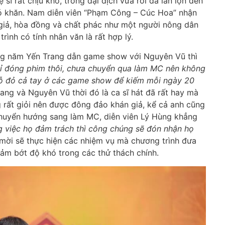
sĩ rất chịu khó, trong đại dịch vừa rồi đã lăn lộn đến
hó khăn. Nam diễn viên “Phạm Công – Cúc Hoa” nhận
 giả, hòa đồng và chất phác như một người nông dân
ình có tính nhân văn là rất hợp lý.
hững năm Yến Trang dẫn game show với Nguyên Vũ thì
hỉ đóng phim thôi, chưa chuyển qua làm MC nên không
 vỗ đỏ cả tay ở các game show để kiếm
mỗi ngày 20
rang và Nguyên Vũ thời đó là ca sĩ hát đã rất hay mà
 rất giỏi nên được đông đảo khán giả, kể cả anh cũng
n chuyển hướng sang làm MC, diễn viên Lý Hùng khẳng
ng việc họ đảm trách thì công chúng sẽ đón nhận họ
h mời sẽ thực hiện các nhiệm vụ mà chương trình đưa
giảm bớt độ khó trong các thử thách chính.