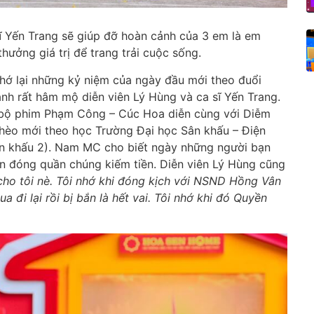
sĩ Yến Trang sẽ giúp đỡ hoàn cảnh của 3 em là em
hưởng giá trị để trang trải cuộc sống.
nhớ lại những kỷ niệm của ngày đầu mới theo đuổi
h rất hâm mộ diễn viên Lý Hùng và ca sĩ Yến Trang.
a bộ phim Phạm Công – Cúc Hoa diễn cùng với Diễm
ghèo mới theo học Trường Đại học Sân khấu – Điện
ân khấu 2). Nam MC cho biết ngày những người bạn
in đóng quần chúng kiếm tiền. Diễn viên Lý Hùng cũng
o tôi nè. Tôi nhớ khi đóng kịch với NSND Hồng Vân
a đi lại rồi bị bắn là hết vai. Tôi nhớ khi đó Quyền