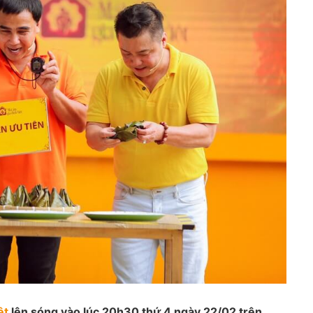
ệt
lên sóng vào lúc 20h30 thứ 4 ngày 22/02 trên