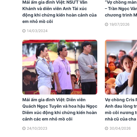
Mái ấm gia đình Việt: NSƯT Vân
“Vợ chồng màn
Khánh và diễn viên Anh Tài xúc
– Trần Ngọc Và
động khi chứng kiến hoàn cảnh của
chương trình Má
em nhỏ mồ côi
19/07/2026
14/03/2024
Mái ấm gia đình Việt: Diễn viên
Vợ chồng Cris 
Quách Ngọc Tuyên và hoa hậu Ngọc
Anh đau lòng t
Diễm xúc động khi chứng kiến hoàn
mồ côi nương t
cảnh các em nhỏ mồ côi
nhà cũ của cha 
24/10/2023
30/04/2026