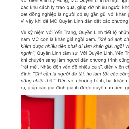
Với diễn viên Lý Hùng, MC Quyền Linh là một nghệ 
các khu cách ly trao quà, giúp đỡ nhiều người k
xét đồng nghiệp là người có sự gần gũi với khán
vì vậy khi để MC Quyền Linh dẫn dắt các chương tr
Về kỷ niệm với Yến Trang, Quyền Linh tiết lộ n
nam MC còn là khán giả ngồi xem.
“Khi đó anh c
kiếm được nhiều tiền phải đi làm khán giả, ngồi
nghìn”
, Quyền Linh tâm sự. Với Quyền Linh, Yến T
khi chuyển
sang làm người dẫn chương trình cũng
“rất mê”. Nhắc đến vấn đề nhiều ca sĩ, diễn viê
định:
“Chỉ cần là người đa tài, họ làm tốt các cô
nồng nhiệt thôi”
. Đến với chương trình, hai khác
ra, giúp các gia đình giành được quyền ưu tiên, 