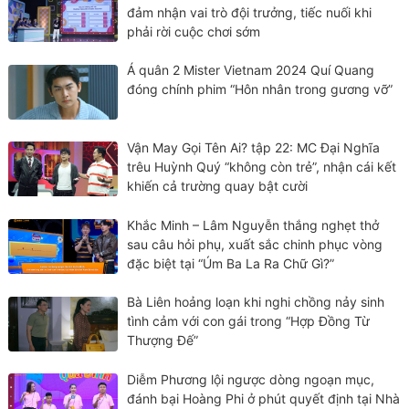
đảm nhận vai trò đội trưởng, tiếc nuối khi
phải rời cuộc chơi sớm
Á quân 2 Mister Vietnam 2024 Quí Quang
đóng chính phim “Hôn nhân trong gương vỡ”
Vận May Gọi Tên Ai? tập 22: MC Đại Nghĩa
trêu Huỳnh Quý “không còn trẻ”, nhận cái kết
khiến cả trường quay bật cười
Khắc Minh – Lâm Nguyễn thắng nghẹt thở
sau câu hỏi phụ, xuất sắc chinh phục vòng
đặc biệt tại “Úm Ba La Ra Chữ Gì?”
Bà Liên hoảng loạn khi nghi chồng nảy sinh
tình cảm với con gái trong “Hợp Đồng Từ
Thượng Đế”
Diễm Phương lội ngược dòng ngoạn mục,
đánh bại Hoàng Phi ở phút quyết định tại Nhà