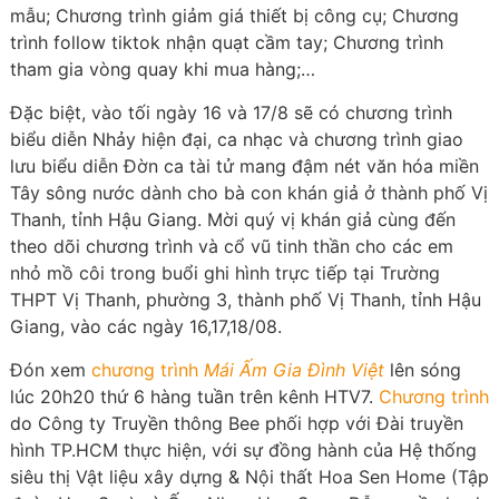
mẫu; Chương trình giảm giá thiết bị công cụ; Chương
trình follow tiktok nhận quạt cầm tay; Chương trình
tham gia vòng quay khi mua hàng;…
Đặc biệt, vào tối ngày 16 và 17/8 sẽ có chương trình
biểu diễn Nhảy hiện đại, ca nhạc và chương trình giao
lưu biểu diễn Đờn ca tài tử mang đậm nét văn hóa miền
Tây sông nước dành cho bà con khán giả ở thành phố Vị
Thanh, tỉnh Hậu Giang. Mời quý vị khán giả cùng đến
theo dõi chương trình và cổ vũ tinh thần cho các em
nhỏ mồ côi trong buổi ghi hình trực tiếp tại Trường
THPT Vị Thanh, phường 3, thành phố Vị Thanh, tỉnh Hậu
Giang, vào các ngày 16,17,18/08.
Đón xem
chương trình
Mái Ấm Gia Đình Việt
lên sóng
lúc 20h20 thứ 6 hàng tuần trên kênh HTV7.
Chương trình
do Công ty Truyền thông Bee phối hợp với Đài truyền
hình TP.HCM thực hiện, với sự đồng hành của Hệ thống
siêu thị Vật liệu xây dựng & Nội thất Hoa Sen Home (Tập