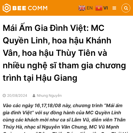
Skip
EN
VI
to
Bee
content
Comm
Truyền
Mái Ấm Gia Đình Việt: MC
thông
đa
Quyền Linh, hoa hậu Khánh
phương
tiện
Vân, hoa hậu Thùy Tiên và
nhiều nghệ sĩ tham gia chương
trình tại Hậu Giang
20/08/2024
Nhung Nguyễn
Vào các ngày 16,17,18/08 này, chương trình “Mái ấm
gia đình Việt” với sự đồng hành của MC Quyền Linh
cùng các
khách mời như
ca sĩ Lâm Vũ, diễn viên Thân
Thúy Hà, nhạc sĩ Nguyễn Văn Chung, MC Vũ Mạnh