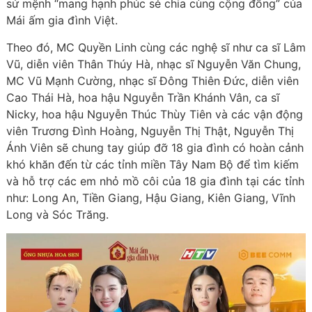
sứ mệnh “mang hạnh phúc sẻ chia cùng cộng đồng” của
Mái ấm gia đình Việt.
Theo đó, MC Quyền Linh cùng các nghệ sĩ như ca sĩ Lâm
Vũ, diễn viên Thân Thúy Hà, nhạc sĩ Nguyễn Văn Chung,
MC Vũ Mạnh Cường, nhạc sĩ Đông Thiên Đức, diễn viên
Cao Thái Hà, hoa hậu Nguyễn Trần Khánh Vân, ca sĩ
Nicky, hoa hậu Nguyễn Thúc Thùy Tiên và các vận động
viên Trương Đình Hoàng, Nguyễn Thị Thật, Nguyễn Thị
Ánh Viên sẽ chung tay giúp đỡ 18 gia đình có hoàn cảnh
khó khăn đến từ các tỉnh miền Tây Nam Bộ để tìm kiếm
và hỗ trợ các em nhỏ mồ côi của 18 gia đình tại các tỉnh
như: Long An, Tiền Giang, Hậu Giang, Kiên Giang, Vĩnh
Long và Sóc Trăng.