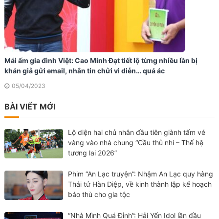
Mái ấm gia đình Việt: Cao Minh Đạt tiết lộ từng nhiều lần bị
khán giả gửi email, nhắn tin chửi vì diễn… quá ác
05/04/2023
BÀI VIẾT MỚI
Lộ diện hai chủ nhân đầu tiên giành tấm vé
vàng vào nhà chung “Cầu thủ nhí – Thế hệ
tương lai 2026”
Phim “An Lạc truyện”: Nhậm An Lạc quy hàng
Thái tử Hàn Diệp, về kinh thành lập kế hoạch
báo thù cho gia tộc
“Nhà Mình Quá Đỉnh”: Hải Yến Idol lần đầu