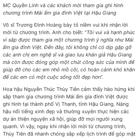
MC Quyền Linh và các khách mời tham gia ghi hình
chương trình Mái ấm gia đình Việt tại Hậu Giang
Võ sĩ Trương Đình Hoàng bày tỏ niềm vui khi nhận lời
mời từ chương trình. Anh cho biết: “
Tôi vui và hạnh phúc
vì sắp được tham gia một chương trình ý nghĩa như Mái
ấm gia đình Việt. Đến đây, tôi không chỉ có dịp gặp gỡ
các anh chị em nghệ sĩ và giao lưu khán giả Hậu Giang
mà còn được đóng góp một chút công sức của mình để
giúp đỡ cho các em nhỏ mồ côi, có hoàn cảnh khó khăn
để các em có một cuộc sống tốt đẹp hơn
”.
Hoa hậu Nguyễn Thúc Thùy Tiên cảm thấy hào hứng khi
sắp tham gia chương trình Mái ấm gia đình Việt được
ghi hình tại thành phố Vị Thanh, tỉnh Hậu Giang. Nàng
hậu nổi tiếng xinh đẹp và thường xuyên thực hiện các
dự án thiện nguyện xã hội, giúp đỡ mọi người xung
quanh. Vì vậy, ngay khi nhận lời mời từ chương trình,
Thùy Tiên đã nhanh chóng sắp xếp lịch trình để góp mặt