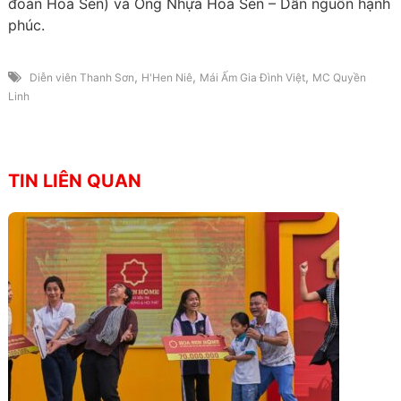
đoàn Hoa Sen) và Ống Nhựa Hoa Sen – Dẫn nguồn hạnh
phúc.
,
,
,
Diễn viên Thanh Sơn
H'Hen Niê
Mái Ấm Gia Đình Việt
MC Quyền
Linh
TIN LIÊN QUAN