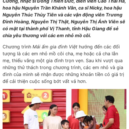
Cường, nhạc sĩ Đông Thiên Đức, diễn viên Cao Thái Hà,
hoa hậu Nguyễn Trần Khánh Vân, ca sĩ Nicky, hoa hậu
Nguyễn Thúc Thùy Tiên và các vận động viên Trương
Đình Hoàng, Nguyễn Thị Thật, Nguyễn Thị Ánh Viên sẽ
có mặt tại thành phố Vị Thanh, tỉnh Hậu Giang để sẻ
chia yêu thương với các em nhỏ mồ côi.
Chương trình
Mái ấm gia đình Việt
hướng đến các đối
tượng là các em nhỏ mồ côi cha, mẹ hoặc cả cha lẫn
mẹ, thiếu vắng một gia đình trọn vẹn. Sau khi vượt qua
những thử thách trong chương trình, các em nhỏ và gia
đình của mình sẽ nhận được những khoản tiền có giá trị
để cải thiện cuộc sống bớt vất vả hơn.