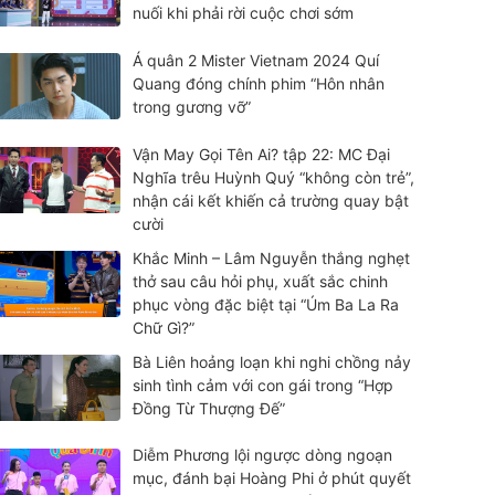
nuối khi phải rời cuộc chơi sớm
Á quân 2 Mister Vietnam 2024 Quí
Quang đóng chính phim “Hôn nhân
trong gương vỡ”
Vận May Gọi Tên Ai? tập 22: MC Đại
Nghĩa trêu Huỳnh Quý “không còn trẻ”,
nhận cái kết khiến cả trường quay bật
cười
Khắc Minh – Lâm Nguyễn thắng nghẹt
thở sau câu hỏi phụ, xuất sắc chinh
phục vòng đặc biệt tại “Úm Ba La Ra
Chữ Gì?”
Bà Liên hoảng loạn khi nghi chồng nảy
sinh tình cảm với con gái trong “Hợp
Đồng Từ Thượng Đế”
Diễm Phương lội ngược dòng ngoạn
mục, đánh bại Hoàng Phi ở phút quyết