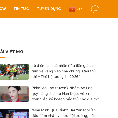
HOW
TIN TỨC
TUYỂN DỤNG
VI
ÀI VIẾT MỚI
Lộ diện hai chủ nhân đầu tiên giành
tấm vé vàng vào nhà chung “Cầu thủ
nhí – Thế hệ tương lai 2026”
Phim “An Lạc truyện”: Nhậm An Lạc
quy hàng Thái tử Hàn Diệp, về kinh
thành lập kế hoạch báo thù cho gia tộc
“Nhà Mình Quá Đỉnh”: Hải Yến Idol lần
đầu đảm nhận vai trò đội trưởng, tiếc