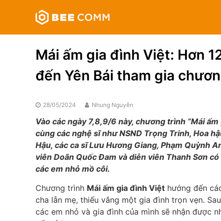
Skip
Bee
to
Comm
content
Truyền
thông
Mái ấm gia đình Việt: Hơn 1
đa
phương
đến Yên Bái tham gia chươn
tiện
28/05/2024
Nhung Nguyễn
Vào các ngày 7,8,9/6 này, chương trình “Mái ấm
cùng các nghệ sĩ như NSND Trọng Trinh, Hoa h
Hậu, các ca sĩ Lưu Hương Giang, Phạm Quỳnh An
viên Doãn Quốc Đam và diễn viên Thanh Sơn có m
các em nhỏ mồ côi.
Chương trình
Mái ấm gia đình Việt
hướng đến các
cha lẫn mẹ, thiếu vắng một gia đình trọn vẹn. Sa
các em nhỏ và gia đình của mình sẽ nhận được nhữ