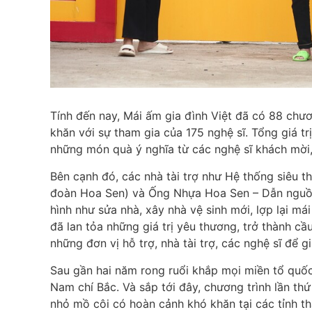
Tính đến nay, Mái ấm gia đình Việt đã có 88 chư
khăn với sự tham gia của 175 nghệ sĩ. Tổng giá tr
những món quà ý nghĩa từ các nghệ sĩ khách mời
Bên cạnh đó, các nhà tài trợ như Hệ thống siêu t
đoàn Hoa Sen) và Ống Nhựa Hoa Sen – Dẫn nguồn
hình như sửa nhà, xây nhà vệ sinh mới, lợp lại má
đã lan tỏa những giá trị yêu thương, trở thành c
những đơn vị hỗ trợ, nhà tài trợ, các nghệ sĩ để 
Sau gần hai năm rong ruổi khắp mọi miền tổ quốc,
Nam chí Bắc. Và sắp tới đây, chương trình lần th
nhỏ mồ côi có hoàn cảnh khó khăn tại các tỉnh t