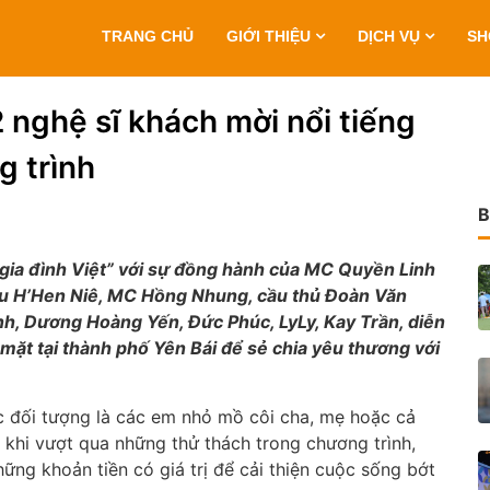
TRANG CHỦ
GIỚI THIỆU
DỊCH VỤ
S
2 nghệ sĩ khách mời nổi tiếng
g trình
B
 gia đình Việt” với sự đồng hành của MC Quyền Linh
ậu H’Hen Niê, MC Hồng Nhung, cầu thủ Đoàn Văn
h, Dương Hoàng Yến, Đức Phúc, LyLy, Kay Trần, diễn
ặt tại thành phố Yên Bái để sẻ chia yêu thương với
 đối tượng là các em nhỏ mồ côi cha, mẹ hoặc cả
u khi vượt qua những thử thách trong chương trình,
ng khoản tiền có giá trị để cải thiện cuộc sống bớt