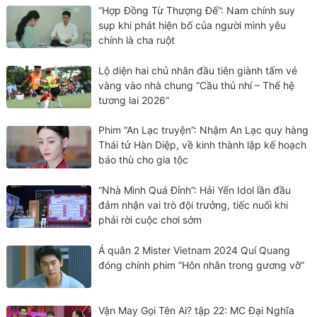
“Hợp Đồng Từ Thượng Đế”: Nam chính suy
sụp khi phát hiện bố của người mình yêu
chính là cha ruột
Lộ diện hai chủ nhân đầu tiên giành tấm vé
vàng vào nhà chung “Cầu thủ nhí – Thế hệ
tương lai 2026”
Phim “An Lạc truyện”: Nhậm An Lạc quy hàng
Thái tử Hàn Diệp, về kinh thành lập kế hoạch
báo thù cho gia tộc
“Nhà Mình Quá Đỉnh”: Hải Yến Idol lần đầu
đảm nhận vai trò đội trưởng, tiếc nuối khi
phải rời cuộc chơi sớm
Á quân 2 Mister Vietnam 2024 Quí Quang
đóng chính phim “Hôn nhân trong gương vỡ”
Vận May Gọi Tên Ai? tập 22: MC Đại Nghĩa