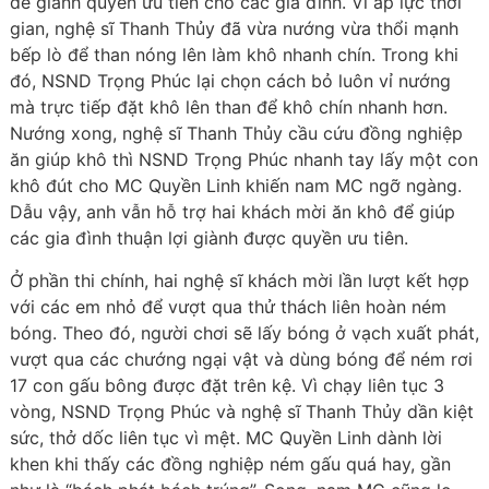
để giành quyền ưu tiên cho các gia đình. Vì áp lực thời
gian, nghệ sĩ Thanh Thủy đã vừa nướng vừa thổi mạnh
bếp lò để than nóng lên làm khô nhanh chín. Trong khi
đó, NSND Trọng Phúc lại chọn cách bỏ luôn vỉ nướng
mà trực tiếp đặt khô lên than để khô chín nhanh hơn.
Nướng xong, nghệ sĩ Thanh Thủy cầu cứu đồng nghiệp
ăn giúp khô thì NSND Trọng Phúc nhanh tay lấy một con
khô đút cho MC Quyền Linh khiến nam MC ngỡ ngàng.
Dẫu vậy, anh vẫn hỗ trợ hai khách mời ăn khô để giúp
các gia đình thuận lợi giành được quyền ưu tiên.
Ở phần thi chính, hai nghệ sĩ khách mời lần lượt kết hợp
với các em nhỏ để vượt qua thử thách liên hoàn ném
bóng. Theo đó, người chơi sẽ lấy bóng ở vạch xuất phát,
vượt qua các chướng ngại vật và dùng bóng để ném rơi
17 con gấu bông được đặt trên kệ. Vì chạy liên tục 3
vòng, NSND Trọng Phúc và nghệ sĩ Thanh Thủy dần kiệt
sức, thở dốc liên tục vì mệt. MC Quyền Linh dành lời
khen khi thấy các đồng nghiệp ném gấu quá hay, gần