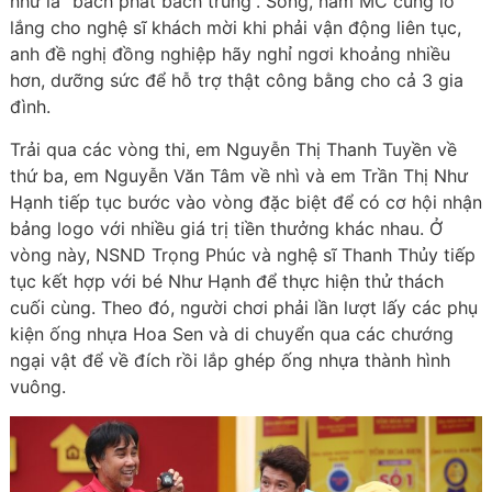
như là “bách phát bách trúng”. Song, nam MC cũng lo
lắng cho nghệ sĩ khách mời khi phải vận động liên tục,
anh đề nghị đồng nghiệp hãy nghỉ ngơi khoảng nhiều
hơn, dưỡng sức để hỗ trợ thật công bằng cho cả 3 gia
đình.
Trải qua các vòng thi, em Nguyễn Thị Thanh Tuyền về
thứ ba, em Nguyễn Văn Tâm về nhì và em Trần Thị Như
Hạnh tiếp tục bước vào vòng đặc biệt để có cơ hội nhận
bảng logo với nhiều giá trị tiền thưởng khác nhau. Ở
vòng này, NSND Trọng Phúc và nghệ sĩ Thanh Thủy tiếp
tục kết hợp với bé Như Hạnh để thực hiện thử thách
cuối cùng. Theo đó, người chơi phải lần lượt lấy các phụ
kiện ống nhựa Hoa Sen và di chuyển qua các chướng
ngại vật để về đích rồi lắp ghép ống nhựa thành hình
vuông.