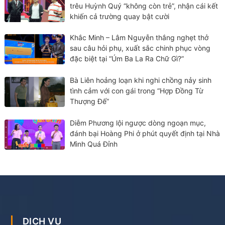
trêu Huỳnh Quý “không còn trẻ”, nhận cái kết
khiến cả trường quay bật cười
Khắc Minh – Lâm Nguyễn thắng nghẹt thở
sau câu hỏi phụ, xuất sắc chinh phục vòng
đặc biệt tại “Úm Ba La Ra Chữ Gì?”
Bà Liên hoảng loạn khi nghi chồng nảy sinh
tình cảm với con gái trong “Hợp Đồng Từ
Thượng Đế”
Diễm Phương lội ngược dòng ngoạn mục,
đánh bại Hoàng Phi ở phút quyết định tại Nhà
Mình Quá Đỉnh
DỊCH VỤ