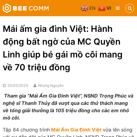
Skip
EN
VI
to
Bee
content
Comm
Truyền
Mái ấm gia đình Việt: Hành
thông
đa
động bất ngờ của MC Quyền
phương
tiện
Linh giúp bé gái mồ côi mang
về 70 triệu đồng
20/05/2024
Nhung Nguyễn
Tham gia “Mái Ấm Gia Đình Việt”, NSND Trọng Phúc và
nghệ sĩ Thanh Thủy đã vượt qua các thử thách mang
về tổng giải thưởng là 105 triệu đồng cho các em nhỏ
mồ côi.
Tập 84 chương trình
Mái Ấm Gia Đình Việt
vừa lên sóng