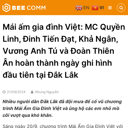
Skip
EN
VI
to
Bee
content
Comm
Truyền
Mái ấm gia đình Việt: MC Quyền
thông
đa
Linh, Đinh Tiến Đạt, Khả Ngân,
phương
tiện
Vương Anh Tú và Đoàn Thiên
Ân hoàn thành ngày ghi hình
đầu tiên tại Đắk Lắk
21/09/2024
Nhung Nguyễn
Nhiều người dân Đắk Lắk đã đội mưa để cổ vũ chương
trình Mái Ấm Gia Đình Việt và ủng hộ các em nhỏ mồ
côi vượt qua khó khăn.
Sáng ngày 20/9, chương trình Mái Ấm Gia Đình Việt với