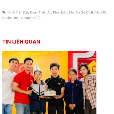
,
,
,
,
Đinh Tiến Đạt
Đoàn Thiên Ân
Khả Ngân
Mái Ấm Gia Đình Việt
MC
,
Quyền Linh
Vương Anh Tú
TIN LIÊN QUAN