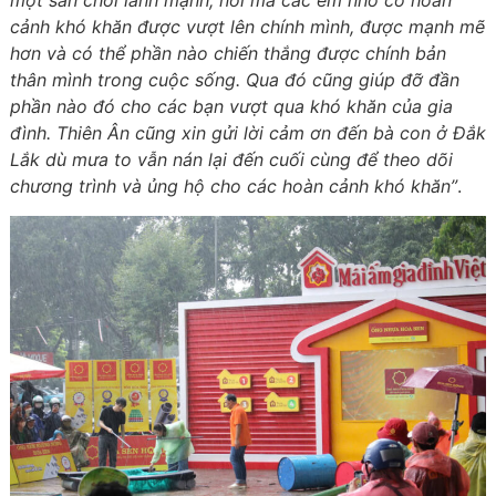
một sân chơi lành mạnh, nơi mà các em nhỏ có hoàn
cảnh khó khăn được vượt lên chính mình, được mạnh mẽ
hơn và có thể phần nào chiến thắng được chính bản
thân mình trong cuộc sống. Qua đó cũng giúp đỡ đần
phần nào đó cho các bạn vượt qua khó khăn của gia
đình. Thiên Ân cũng xin gửi lời cảm ơn đến bà con ở Đắk
Lắk dù mưa to vẫn nán lại đến cuối cùng để theo dõi
chương trình và ủng hộ cho các hoàn cảnh khó khăn”
.