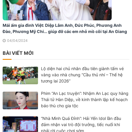
Mái ấm gia đình Việt: Diệp Lâm Anh, Đức Phúc, Phương Anh
Đào, Phương Mỹ Chi… giúp đỡ các em nhỏ mồ côi tại An Giang
04/04/2024
BÀI VIẾT MỚI
Lộ diện hai chủ nhân đầu tiên giành tấm vé
vàng vào nhà chung “Cầu thủ nhí – Thế hệ
tương lai 2026”
Phim “An Lạc truyện”: Nhậm An Lạc quy hàng
Thái tử Hàn Diệp, về kinh thành lập kế hoạch
báo thù cho gia tộc
“Nhà Mình Quá Đỉnh”: Hải Yến Idol lần đầu
đảm nhận vai trò đội trưởng, tiếc nuối khi
phải rời cuộc chơi sớm