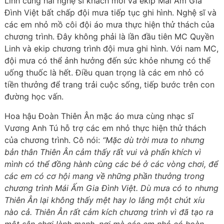
Linh cùng hai nghệ sĩ khách mời và ekip Mái Ấm Gia
Đình Việt bất chấp đội mưa tiếp tục ghi hình. Nghệ sĩ và
các em nhỏ mồ côi đội áo mưa thực hiện thử thách của
chương trình. Đây không phải là lần đầu tiên MC Quyền
Linh và ekip chương trình đội mưa ghi hình. Với nam MC,
đội mưa có thể ảnh hưởng đến sức khỏe nhưng có thể
uống thuốc là hết. Điều quan trọng là các em nhỏ có
tiền thưởng để trang trải cuộc sống, tiếp bước trên con
đường học vấn.
Hoa hậu Đoàn Thiên Ân mặc áo mưa cùng nhạc sĩ
Vương Anh Tú hỗ trợ các em nhỏ thực hiện thử thách
của chương trình. Cô nói:
“Mặc dù trời mưa to nhưng
bản thân Thiên Ân cảm thấy rất vui và phấn khích vì
mình có thể đồng hành cùng các bé ở các vòng chơi, để
các em có cơ hội mang về những phần thưởng trong
chương trình Mái Ấm Gia Đình Việt. Dù mưa có to nhưng
Thiên Ân lại không thấy mệt hay lo lắng một chút xíu
nào cả. Thiên Ân rất cảm kích chương trình vì đã tạo ra