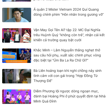
Á quân 2 Mister Vietnam 2024 Quí Quang
đóng chính phim “Hôn nhân trong gương vỡ”
Vận May Gọi Tên Ai? tập 22: MC Đại Nghĩa
trêu Huỳnh Quý “không còn trẻ”, nhận cái kết
khiến cả trường quay bật cười
Khắc Minh – Lâm Nguyễn thắng nghẹt thở
sau câu hỏi phụ, xuất sắc chinh phục vòng
đặc biệt tại “Úm Ba La Ra Chữ Gì?”
Bà Liên hoảng loạn khi nghi chồng nảy sinh
tình cảm với con gái trong “Hợp Đồng Từ
Thượng Đế”
Diễm Phương lội ngược dòng ngoạn mục,
đánh bại Hoàng Phi ở phút quyết định tại Nhà
Mình Quá Đỉnh