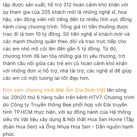
tập được sản xuất, hỗ trợ 312 hoàn cảnh khó khăn với
sự tham gia của 205 khách mời là những nghệ sĩ, hoa
hậu, vận động viên nổi tiếng đến từ nhiều lĩnh vực đồng
hành cùng chương trình. Tổng giá trị tiền thưởng được
trao đi là hơn 10 tỷ đồng. Số tiền nghệ sĩ khách mời và
các mạnh thường quân theo dõi và trao trực tiếp cho
các em nhỏ mồ côi lên đến gần 5 tỷ đồng. Từ đó,
chương trình đã lan tỏa những giá trị yêu thương, trở
thành cầu nối giữa các trẻ em có hoàn cảnh khó khăn
với những đơn vị hỗ trợ, nhà tài trợ, các nghệ sĩ để giúp
các em có một tương lai tốt đẹp hơn.
Đón xem chương trình
Mái Ấm Gia Đình Việt
lên sóng
lúc 20h20 thứ 6 hàng tuần trên kênh HTV7. Chương trình
do Công ty Truyền thông Bee phối hợp với Đài truyền
hình TP.HCM thực hiện, với sự đồng hành của Hệ thống
siêu thị Vật liệu xây dựng & Nội thất Hoa Sen Home (Tập
đoàn Hoa Sen) và Ống Nhựa Hoa Sen – Dẫn nguồn hạnh
phúc.