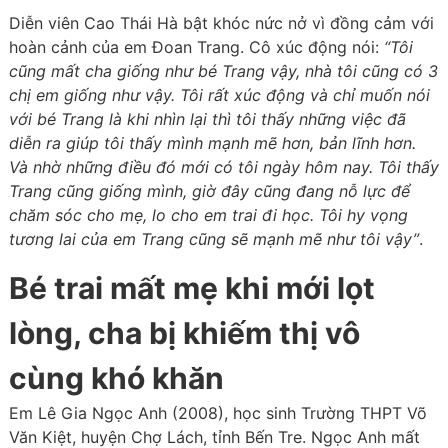
Diễn viên Cao Thái Hà bật khóc nức nở vì đồng cảm với
hoàn cảnh của em Đoan Trang. Cô xúc động nói:
“Tôi
cũng mất cha giống như bé Trang vậy, nhà tôi cũng có 3
chị em giống như vậy. Tôi rất xúc động và chỉ muốn nói
với bé Trang là khi nhìn lại thì tôi thấy những việc đã
diễn ra giúp tôi thấy mình mạnh mẽ hơn, bản lĩnh hơn.
Và nhờ những điều đó mới có tôi ngày hôm nay. Tôi thấy
Trang cũng giống mình, giờ đây cũng đang nỗ lực để
chăm sóc cho mẹ, lo cho em trai đi học. Tôi hy vọng
tương lai của em Trang cũng sẽ mạnh mẽ như tôi vậy”
.
Bé trai mất mẹ khi mới lọt
lòng, cha bị khiếm thị vô
cùng khó khăn
Em Lê Gia Ngọc Anh (2008), học sinh Trường THPT Võ
Văn Kiệt, huyện Chợ Lách, tỉnh Bến Tre. Ngọc Anh mất