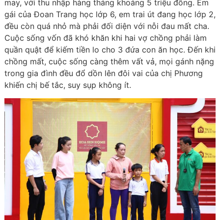
may, với thu nhập hàng tháng khoảng 5 triệu đồng. Em
gái của Đoan Trang học lớp 6, em trai út đang học lớp 2,
đều còn quá nhỏ mà phải đối diện với nỗi đau mất cha.
Cuộc sống vốn đã khó khăn khi hai vợ chồng phải làm
quần quật để kiếm tiền lo cho 3 đứa con ăn học. Đến khi
chồng mất, cuộc sống càng thêm vất vả, mọi gánh nặng
trong gia đình đều đổ dồn lên đôi vai của chị Phương
khiến chị bế tắc, suy sụp không ít.