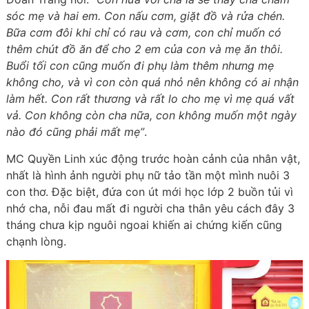
sóc mẹ và hai em. Con nấu cơm, giặt đồ và rửa chén.
Bữa cơm đôi khi chỉ có rau và cơm, con chỉ muốn có
thêm chút đồ ăn để cho 2 em của con và mẹ ăn thôi.
Buổi tối con cũng muốn đi phụ làm thêm nhưng mẹ
không cho, và vì con còn quá nhỏ nên không có ai nhận
làm hết. Con rất thương và rất lo cho mẹ vì mẹ quá vất
vả. Con không còn cha nữa, con không muốn một ngày
nào đó cũng phải mất mẹ”
.
MC Quyền Linh xúc động trước hoàn cảnh của nhân vật,
nhất là hình ảnh người phụ nữ tảo tần một mình nuôi 3
con thơ. Đặc biệt, đứa con út mới học lớp 2 buồn tủi vì
nhớ cha, nỗi đau mất đi người cha thân yêu cách đây 3
tháng chưa kịp nguôi ngoai khiến ai chứng kiến cũng
chạnh lòng.