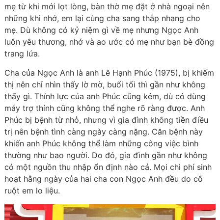
mẹ từ khi mới lọt lòng, bàn thờ mẹ đặt ở nhà ngoại nên
những khi nhớ, em lại cùng cha sang thắp nhang cho
mẹ. Dù không có kỷ niệm gì về mẹ nhưng Ngọc Anh
luôn yêu thương, nhớ và ao ước có mẹ như bạn bè đồng
trang lứa.
Cha của Ngọc Anh là anh Lê Hạnh Phúc (1975), bị khiếm
thị nên chỉ nhìn thấy lờ mờ, buổi tối thì gần như không
thấy gì. Thính lực của anh Phúc cũng kém, dù có dùng
máy trợ thính cũng không thể nghe rõ ràng được. Anh
Phúc bị bệnh từ nhỏ, nhưng vì gia đình không tiền điều
trị nên bệnh tình càng ngày càng nặng. Căn bệnh này
khiến anh Phúc không thể làm những công việc bình
thường như bao người. Do đó, gia đình gần như không
có một nguồn thu nhập ổn định nào cả. Mọi chi phí sinh
hoạt hằng ngày của hai cha con Ngọc Anh đều do cô
ruột em lo liệu.