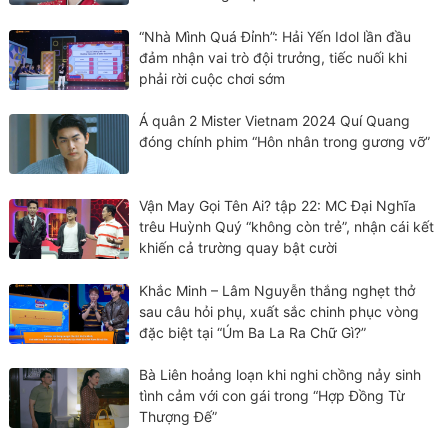
“Nhà Mình Quá Đỉnh”: Hải Yến Idol lần đầu
đảm nhận vai trò đội trưởng, tiếc nuối khi
phải rời cuộc chơi sớm
Á quân 2 Mister Vietnam 2024 Quí Quang
đóng chính phim “Hôn nhân trong gương vỡ”
Vận May Gọi Tên Ai? tập 22: MC Đại Nghĩa
trêu Huỳnh Quý “không còn trẻ”, nhận cái kết
khiến cả trường quay bật cười
Khắc Minh – Lâm Nguyễn thắng nghẹt thở
sau câu hỏi phụ, xuất sắc chinh phục vòng
đặc biệt tại “Úm Ba La Ra Chữ Gì?”
Bà Liên hoảng loạn khi nghi chồng nảy sinh
tình cảm với con gái trong “Hợp Đồng Từ
Thượng Đế”