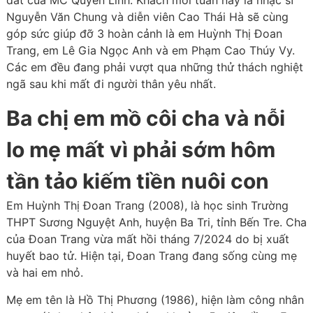
dắt của MC Quyền Linh. Khách mời tuần này là nhạc sĩ
Nguyễn Văn Chung và diễn viên Cao Thái Hà sẽ cùng
góp sức giúp đỡ 3 hoàn cảnh là em Huỳnh Thị Đoan
Trang, em Lê Gia Ngọc Anh và em Phạm Cao Thúy Vy.
Các em đều đang phải vượt qua những thử thách nghiệt
ngã sau khi mất đi người thân yêu nhất.
Ba chị em mồ côi cha và nỗi
lo mẹ mất vì phải sớm hôm
tần tảo kiếm tiền nuôi con
Em Huỳnh Thị Đoan Trang (2008), là học sinh Trường
THPT Sương Nguyệt Anh, huyện Ba Tri, tỉnh Bến Tre. Cha
của Đoan Trang vừa mất hồi tháng 7/2024 do bị xuất
huyết bao tử. Hiện tại, Đoan Trang đang sống cùng mẹ
và hai em nhỏ.
Mẹ em tên là Hồ Thị Phương (1986), hiện làm công nhân