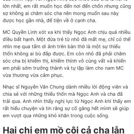
lớn nhất, em rất muốn học đến nơi đến chốn nhưng cũng
sợ không ai chăm sóc cha nên mong muốn sau này
được học gần nhà, để tiện về ở cạnh cha.
MC Quyền Linh xót xa khi thấy Ngọc Anh chịu quá nhiều
điều bất hạnh. Một đứa trẻ từ nhỏ đã mất mẹ, chỉ có thể
nhìn mẹ qua tấm di ảnh trên bàn thờ là một sự thiếu
thốn không ai bù đắp được. Em còn nhỏ đã phải chăm
sóc cha bị khiếm thị, khiếm thính vô cùng vất vả khiến
em phải sớm trưởng thành và tự lập làm cho nam MC
vừa thương vừa cảm phục.
Nhạc sĩ Nguyễn Văn Chung dành nhiều lời động viên và
chia sẻ với những thiếu thốn mà Ngọc Anh và cha đã
trải qua. Anh nhìn thấy nghị lực từ Ngọc Anh khi thấy em
rất hiểu chuyện và tin rằng sự cố gắng hết mình sẽ giúp
em vượt qua những khó khăn trong cuộc sống.
Hai chị em mồ côi cả cha lẫn