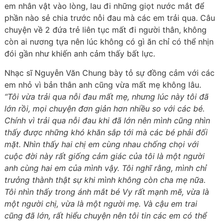
em nhân vật vào lòng, lau đi những giọt nước mắt để
phần nào sẻ chia trước nỗi đau mà các em trải qua. Câu
chuyện về 2 đứa trẻ liên tục mất đi người thân, không
còn ai nương tựa nên lúc không có gì ăn chỉ có thể nhịn
đói gần như khiến anh cảm thấy bất lực.
Nhạc sĩ Nguyễn Văn Chung bày tỏ sự đồng cảm với các
em nhỏ vì bản thân anh cũng vừa mất mẹ không lâu.
“Tôi vừa trải qua nỗi đau mất mẹ, nhưng lúc này tôi đã
lớn rồi, mọi chuyện đơn giản hơn nhiều so với các bé.
Chính vì trải qua nỗi đau khi đã lớn nên mình cũng nhìn
thấy được những khó khăn sắp tới mà các bé phải đối
mặt. Nhìn thấy hai chị em cùng nhau chống chọi với
cuộc đời này rất giống cảm giác của tôi là một người
anh cùng hai em của mình vậy. Tôi nghĩ rằng, mình chỉ
trưởng thành thật sự khi mình không còn cha mẹ nữa.
Tôi nhìn thấy trong ánh mắt bé Vy rất mạnh mẽ, vừa là
một người chị, vừa là một người mẹ. Và cậu em trai
cũng đã lớn, rất hiểu chuyện nên tôi tin các em có thể