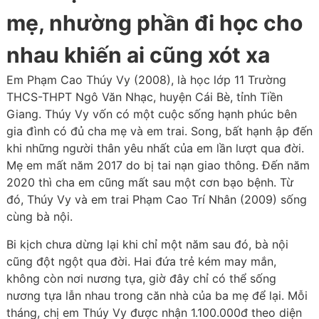
mẹ, nhường phần đi học cho
nhau khiến ai cũng xót xa
Em Phạm Cao Thúy Vy (2008), là học lớp 11 Trường
THCS-THPT Ngô Văn Nhạc, huyện Cái Bè, tỉnh Tiền
Giang. Thúy Vy vốn có một cuộc sống hạnh phúc bên
gia đình có đủ cha mẹ và em trai. Song, bất hạnh ập đến
khi những người thân yêu nhất của em lần lượt qua đời.
Mẹ em mất năm 2017 do bị tai nạn giao thông. Đến năm
2020 thì cha em cũng mất sau một cơn bạo bệnh. Từ
đó, Thúy Vy và em trai Phạm Cao Trí Nhân (2009) sống
cùng bà nội.
Bi kịch chưa dừng lại khi chỉ một năm sau đó, bà nội
cũng đột ngột qua đời. Hai đứa trẻ kém may mắn,
không còn nơi nương tựa, giờ đây chỉ có thể sống
nương tựa lẫn nhau trong căn nhà của ba mẹ để lại. Mỗi
tháng, chị em Thúy Vy được nhận 1.100.000đ theo diện