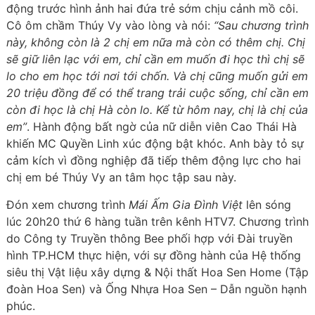
động trước hình ảnh hai đứa trẻ sớm chịu cảnh mồ côi.
Cô ôm chầm Thúy Vy vào lòng và nói:
“Sau chương trình
này, không còn là 2 chị em nữa mà còn có thêm chị. Chị
sẽ giữ liên lạc với em, chỉ cần em muốn đi học thì chị sẽ
lo cho em học tới nơi tới chốn. Và chị cũng muốn gửi em
20 triệu đồng để có thể trang trải cuộc sống, chỉ cần em
còn đi học là chị Hà còn lo. Kể từ hôm nay, chị là chị của
em”
. Hành động bất ngờ của nữ diễn viên Cao Thái Hà
khiến MC Quyền Linh xúc động bật khóc. Anh bày tỏ sự
cảm kích vì đồng nghiệp đã tiếp thêm động lực cho hai
chị em bé Thúy Vy an tâm học tập sau này.
Đón xem chương trình
Mái Ấm Gia Đình Việt
lên sóng
lúc 20h20 thứ 6 hàng tuần trên kênh HTV7. Chương trình
do Công ty Truyền thông Bee phối hợp với Đài truyền
hình TP.HCM thực hiện, với sự đồng hành của Hệ thống
siêu thị Vật liệu xây dựng & Nội thất Hoa Sen Home (Tập
đoàn Hoa Sen) và Ống Nhựa Hoa Sen – Dẫn nguồn hạnh
phúc.