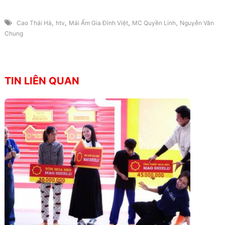
,
,
,
,
Cao Thái Hà
htv
Mái Ấm Gia Đình Việt
MC Quyền Linh
Nguyễn Văn
Chung
TIN LIÊN QUAN