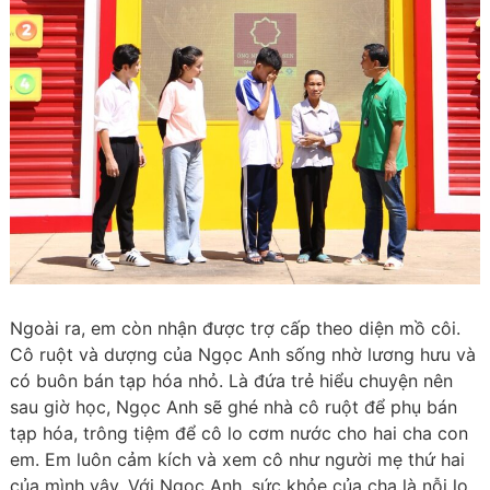
Ngoài ra, em còn nhận được trợ cấp theo diện mồ côi.
Cô ruột và dượng của Ngọc Anh sống nhờ lương hưu và
có buôn bán tạp hóa nhỏ. Là đứa trẻ hiểu chuyện nên
sau giờ học, Ngọc Anh sẽ ghé nhà cô ruột để phụ bán
tạp hóa, trông tiệm để cô lo cơm nước cho hai cha con
em. Em luôn cảm kích và xem cô như người mẹ thứ hai
của mình vậy. Với Ngọc Anh, sức khỏe của cha là nỗi lo