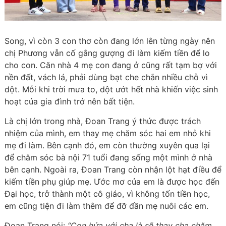
Song, vì còn 3 con thơ còn đang lớn lên từng ngày nên
chị Phương vẫn cố gắng gượng đi làm kiếm tiền để lo
cho con. Căn nhà 4 mẹ con đang ở cũng rất tạm bợ với
nền đất, vách lá, phải dùng bạt che chắn nhiều chỗ vì
dột. Mỗi khi trời mưa to, dột ướt hết nhà khiến việc sinh
hoạt của gia đình trở nên bất tiện.
Là chị lớn trong nhà, Đoan Trang ý thức được trách
nhiệm của mình, em thay mẹ chăm sóc hai em nhỏ khi
mẹ đi làm. Bên cạnh đó, em còn thường xuyên qua lại
để chăm sóc bà nội 71 tuổi đang sống một mình ở nhà
bên cạnh. Ngoài ra, Đoan Trang còn nhận lột hạt điều để
kiếm tiền phụ giúp mẹ. Ước mơ của em là được học đến
Đại học, trở thành một cô giáo, vì không tốn tiền học,
em cũng tiện đi làm thêm để đỡ đần mẹ nuôi các em.
Đoan Trang nói:
“Con hứa với cha là sẽ thay cha chăm