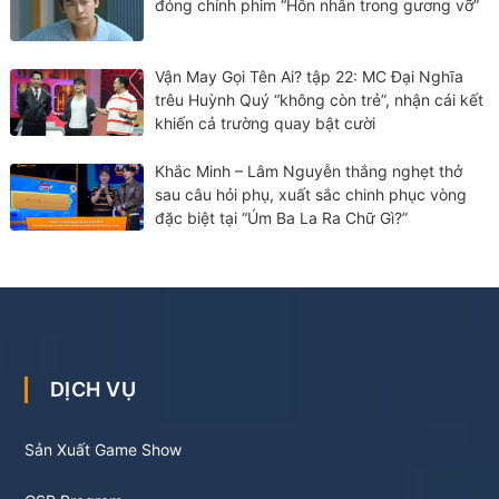
đóng chính phim “Hôn nhân trong gương vỡ”
Vận May Gọi Tên Ai? tập 22: MC Đại Nghĩa
trêu Huỳnh Quý “không còn trẻ”, nhận cái kết
khiến cả trường quay bật cười
Khắc Minh – Lâm Nguyễn thắng nghẹt thở
sau câu hỏi phụ, xuất sắc chinh phục vòng
đặc biệt tại “Úm Ba La Ra Chữ Gì?”
DỊCH VỤ
Sản Xuất Game Show