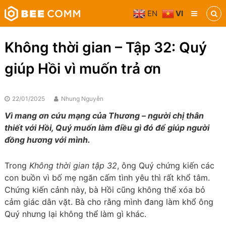
Skip
EN
VI
to
Bee
content
Comm
Truyền
Không thời gian – Tập 32: Quý
thông
đa
giúp Hồi vì muốn trả ơn
phương
tiện
22/01/2025
Nhung Nguyễn
Vì mang ơn cứu mạng của Thương – người chị thân
thiết với Hồi, Quý muốn làm điều gì đó để giúp người
đồng hương với mình.
Trong
Không thời gian tập 32
, ông Quý chứng kiến các
con buồn vì bố mẹ ngăn cấm tình yêu thì rất khổ tâm.
Chứng kiến cảnh này, bà Hồi cũng không thể xóa bỏ
cảm giác dằn vặt. Bà cho rằng mình đang làm khổ ông
Quý nhưng lại không thể làm gì khác.