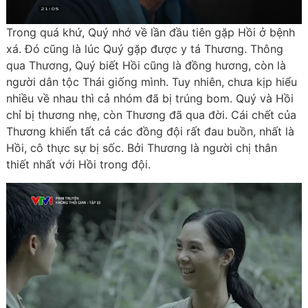
Trong quá khứ, Quý nhớ về lần đầu tiên gặp Hồi ở bệnh
xá. Đó cũng là lúc Quý gặp được y tá Thương. Thông
qua Thương, Quý biết Hồi cũng là đồng hương, còn là
người dân tộc Thái giống mình. Tuy nhiên, chưa kịp hiểu
nhiều về nhau thì cả nhóm đã bị trúng bom. Quý và Hồi
chỉ bị thương nhẹ, còn Thương đã qua đời. Cái chết của
Thương khiến tất cả các đồng đội rất đau buồn, nhất là
Hồi, cô thực sự bị sốc. Bởi Thương là người chị thân
thiết nhất với Hồi trong đội.