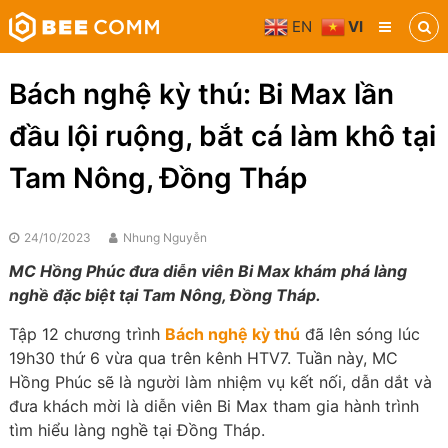
Skip
EN
VI
to
Bee
content
Comm
Truyền
Bách nghệ kỳ thú: Bi Max lần
thông
đa
đầu lội ruộng, bắt cá làm khô tại
phương
tiện
Tam Nông, Đồng Tháp
24/10/2023
Nhung Nguyễn
MC Hồng Phúc đưa diễn viên Bi Max khám phá làng
nghề đặc biệt tại Tam Nông, Đồng Tháp.
Tập 12 chương trình
Bách nghệ kỳ thú
đã lên sóng lúc
19h30 thứ 6 vừa qua trên kênh HTV7. Tuần này, MC
Hồng Phúc sẽ là người làm nhiệm vụ kết nối, dẫn dắt và
đưa khách mời là diễn viên Bi Max tham gia hành trình
tìm hiểu làng nghề tại Đồng Tháp.