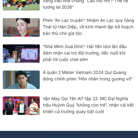
vàng vào nhà chung “Cầu thủ nhí – Thế hệ
tương lai 2026”
Phim “An Lạc truyện”: Nhậm An Lạc quy hàng
Thái tử Hàn Diệp, về kinh thành lập kế hoạch
báo thù cho gia tộc
“Nhà Mình Quá Đỉnh”: Hải Yến Idol lần đầu
đảm nhận vai trò đội trưởng, tiếc nuối khi
phải rời cuộc chơi sớm
Á quân 2 Mister Vietnam 2024 Quí Quang
đóng chính phim “Hôn nhân trong gương vỡ”
Vận May Gọi Tên Ai? tập 22: MC Đại Nghĩa
trêu Huỳnh Quý “không còn trẻ”, nhận cái kết
khiến cả trường quay bật cười