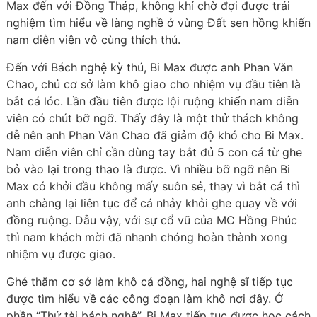
Max đến với Đồng Tháp, không khí chờ đợi được trải
nghiệm tìm hiểu về làng nghề ở vùng Đất sen hồng khiến
nam diễn viên vô cùng thích thú.
Đến với Bách nghệ kỳ thú, Bi Max được anh Phan Văn
Chao, chủ cơ sở làm khô giao cho nhiệm vụ đầu tiên là
bắt cá lóc. Lần đầu tiên được lội ruộng khiến nam diễn
viên có chút bỡ ngỡ. Thấy đây là một thử thách không
dễ nên anh Phan Văn Chao đã giảm độ khó cho Bi Max.
Nam diễn viên chỉ cần dùng tay bắt đủ 5 con cá từ ghe
bỏ vào lại trong thao là được. Vì nhiều bỡ ngỡ nên Bi
Max có khởi đầu không mấy suôn sẻ, thay vì bắt cá thì
anh chàng lại liên tục để cá nhảy khỏi ghe quay về với
đồng ruộng. Dẫu vậy, với sự cổ vũ của MC Hồng Phúc
thì nam khách mời đã nhanh chóng hoàn thành xong
nhiệm vụ được giao.
Ghé thăm cơ sở làm khô cá đồng, hai nghệ sĩ tiếp tục
được tìm hiểu về các công đoạn làm khô nơi đây. Ở
phần “Thử tài bách nghệ”, Bi Max tiếp tục được học cách