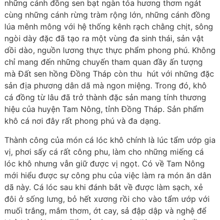
những cánh đồng sen bạt ngàn tỏa hương thơm ngát
cùng những cánh rừng tràm rộng lớn, những cánh đồng
lúa mênh mông với hệ thống kênh rạch chằng chịt, sông
ngòi dày đặc đã tạo ra một vùng đa sinh thái, sản vật
dồi dào, nguồn lương thực thực phẩm phong phú. Không
chỉ mang đến những chuyến tham quan đầy ấn tượng
mà Đất sen hồng Đồng Tháp còn thu hút với những đặc
sản địa phương dân dã mà ngon miệng. Trong đó, khô
cá đồng từ lâu đã trở thành đặc sản mang tính thương
hiệu của huyện Tam Nông, tỉnh Đồng Tháp. Sản phẩm
khô cá nơi đây rất phong phú và đa dạng.
Thành công của món cá lóc khô chính là lúc tẩm ướp gia
vị, phơi sấy cá rất công phu, làm cho những miếng cá
lóc khô nhưng vẫn giữ được vị ngọt. Có về Tam Nông
mới hiểu được sự công phu của việc làm ra món ăn dân
dã này. Cá lóc sau khi đánh bắt về được làm sạch, xẻ
đôi ở sống lưng, bỏ hết xương rồi cho vào tẩm ướp với
muối trắng, mắm thơm, ớt cay, sả đập dập và nghệ để