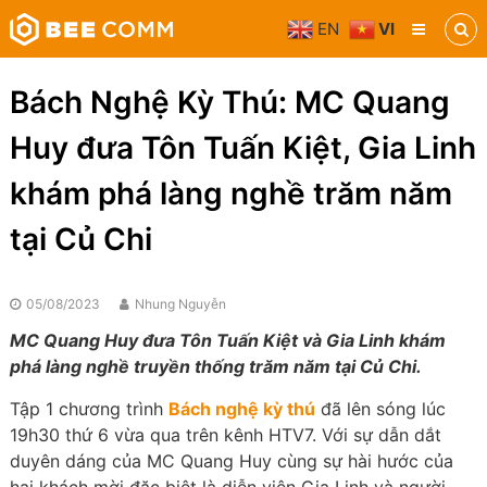
Skip
EN
VI
to
Bee
content
Comm
Truyền
Bách Nghệ Kỳ Thú: MC Quang
thông
đa
Huy đưa Tôn Tuấn Kiệt, Gia Linh
phương
tiện
khám phá làng nghề trăm năm
tại Củ Chi
05/08/2023
Nhung Nguyễn
MC Quang Huy đưa Tôn Tuấn Kiệt và Gia Linh khám
phá làng nghề truyền thống trăm năm tại Củ Chi.
Tập 1 chương trình
Bách nghệ kỳ thú
đã lên sóng lúc
19h30 thứ 6 vừa qua trên kênh HTV7. Với sự dẫn dắt
duyên dáng của MC Quang Huy cùng sự hài hước của