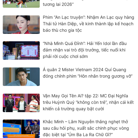
tương lai 2026”
Phim “An Lạc truyện”: Nhậm An Lạc quy hàng
Thái tử Hàn Diệp, về kinh thành lập kế hoạch
báo thù cho gia tộc
“Nhà Mình Quá Đỉnh”: Hải Yến Idol lần đầu
đảm nhận vai trò đội trưởng, tiếc nuối khi
phải rời cuộc chơi sớm
Á quân 2 Mister Vietnam 2024 Quí Quang
đóng chính phim “Hôn nhân trong gương vỡ”
Vận May Gọi Tên Ai? tập 22: MC Đại Nghĩa
trêu Huỳnh Quý “không còn trẻ”, nhận cái kết
khiến cả trường quay bật cười
Khắc Minh – Lâm Nguyễn thắng nghẹt thở
sau câu hỏi phụ, xuất sắc chinh phục vòng
đặc biệt tại “Úm Ba La Ra Chữ Gì?”