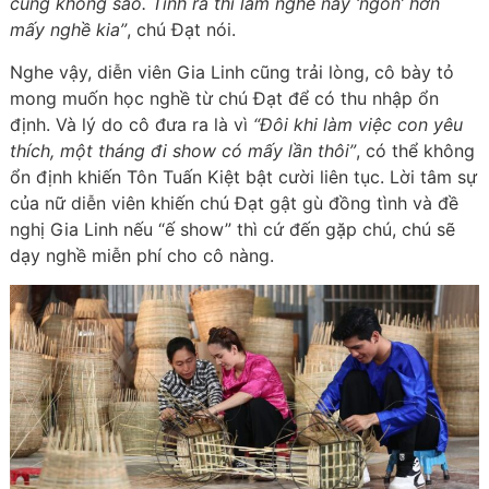
cũng không sao. Tính ra thì làm nghề này ‘ngon’ hơn
mấy nghề kia”
, chú Đạt nói.
Nghe vậy, diễn viên Gia Linh cũng trải lòng, cô bày tỏ
mong muốn học nghề từ chú Đạt để có thu nhập ổn
định. Và lý do cô đưa ra là vì
“Đôi khi làm việc con yêu
thích, một tháng đi show có mấy lần thôi”
, có thể không
ổn định khiến Tôn Tuấn Kiệt bật cười liên tục. Lời tâm sự
của nữ diễn viên khiến chú Đạt gật gù đồng tình và đề
nghị Gia Linh nếu “ế show” thì cứ đến gặp chú, chú sẽ
dạy nghề miễn phí cho cô nàng.