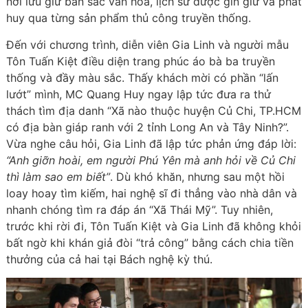
nơi lưu giữ bản sắc văn hóa, lịch sử được gìn giữ và phát
huy qua từng sản phẩm thủ công truyền thống.
Đến với chương trình, diễn viên Gia Linh và người mẫu
Tôn Tuấn Kiệt điều diện trang phúc áo bà ba truyền
thống và đầy màu sắc. Thấy khách mời có phần “lấn
lướt” mình, MC Quang Huy ngay lập tức đưa ra thử
thách tìm địa danh “Xã nào thuộc huyện Củ Chi, TP.HCM
có địa bàn giáp ranh với 2 tỉnh Long An và Tây Ninh?”.
Vừa nghe câu hỏi, Gia Linh đã lập tức phản ứng đáp lời:
“Anh giỡn hoài, em người Phú Yên mà anh hỏi về Củ Chi
thì làm sao em biết”
. Dù khó khăn, nhưng sau một hồi
loay hoay tìm kiếm, hai nghệ sĩ đi thẳng vào nhà dân và
nhanh chóng tìm ra đáp án “Xã Thái Mỹ”. Tuy nhiên,
trước khi rời đi, Tôn Tuấn Kiệt và Gia Linh đã không khỏi
bất ngờ khi khán giả đòi “trả công” bằng cách chia tiền
thưởng của cả hai tại Bách nghệ kỳ thú.