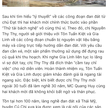
Sau khi tìm hiểu “lý thuyết” về các công đoạn đan đát từ
chú Đạt thì hai khách mời chính thức bước vào phần
“Thử tài bách nghệ” vô cùng thú vị. Theo đó, chị Nguyễn
Thy Thy, người sẽ giới thiệu với Tôn Tuấn Kiệt và Gia
Linh về các công đoạn chuẩn bị nguyên vật liệu bằng
máy và cũng trực tiếp hướng dẫn đan đát. Với yêu cầu
đan cần xé, một sản phẩm thường sử dụng để đựng rau
củ quả khi thu hoạch. Khi nghe Gia Linh liên tục lo lắng
vì sợ đứt tay, chị Thy Thy đã đích thân “cầm tay chỉ
việc” cho nữ diễn viên. Hoàn thành nhiệm vụ, Tôn Tuấn
Kiệt và Gia Linh được giám khảo đánh giá là ngang tài
ngang sức. Đặc biệt, khi biết được chị Thy Thy mới
ngoài 30 tuổi đã làm nghề 30 năm, MC Quang Huy cùng
hai khách mời đã không khỏi bất ngờ và thán phục.
Tồn tại hơn 100 năm, làng nghề đan đát xã Thái Mỹ,
huyện Củ Chi xưa kia được xem là cái nôi của các sản