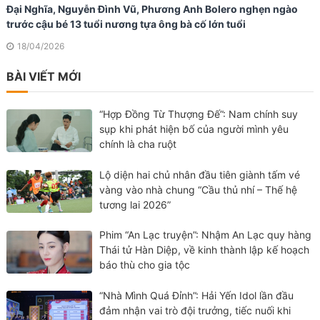
Đại Nghĩa, Nguyễn Đình Vũ, Phương Anh Bolero nghẹn ngào
trước cậu bé 13 tuổi nương tựa ông bà cố lớn tuổi
18/04/2026
BÀI VIẾT MỚI
“Hợp Đồng Từ Thượng Đế”: Nam chính suy
sụp khi phát hiện bố của người mình yêu
chính là cha ruột
Lộ diện hai chủ nhân đầu tiên giành tấm vé
vàng vào nhà chung “Cầu thủ nhí – Thế hệ
tương lai 2026”
Phim “An Lạc truyện”: Nhậm An Lạc quy hàng
Thái tử Hàn Diệp, về kinh thành lập kế hoạch
báo thù cho gia tộc
“Nhà Mình Quá Đỉnh”: Hải Yến Idol lần đầu
đảm nhận vai trò đội trưởng, tiếc nuối khi