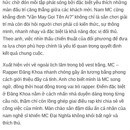
hức chờ đón mỗi tập phát sóng bởi đặc biệt yêu thích những
màn đấu trí căng thẳng giữa các khách mời. Nam MC cũng
khẳng định “Vận May Gọi Tên Ai?” không chỉ là sân chơi giải
trí mà còn đòi hỏi người chơi phải có kiến thức, sự thông
minh, nhanh nhạy và đặc biệt là khả năng đọc vị đối thủ.
Theo anh, việc nhìn thấu chiến thuật của đối phương để đưa
ra lựa chọn phù hợp chính là yếu tố quan trọng quyết định
kết quả chung cuộc.
Xuất hiện với vẻ ngoài lịch lãm trong bộ vest trắng, MC –
Rapper Đăng Khoa nhanh chóng gây ấn tượng bằng phong
cách giới thiệu đầy cá tính. Anh cho biết mình là MC song
ngữ, đồng thời hoạt động trong vai trò rapper. Điểm đặc biệt
ở Đăng Khoa nằm ở cách nhấn nhá duyên dáng trong từng
câu nói, thậm chí còn lồng ghép giai điệu rap khi chia sẻ về
công việc của mình. Màn chào sân đậm dấu ấn cá nhân của
nam nghệ sĩ khiến MC Đại Nghĩa không khỏi bất ngờ và
thích thú.