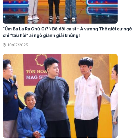
“Úm Ba La Ra Chữ Gì?”: Bộ đôi ca sĩ – Á vương Thế giới cứ ngỡ
chỉ “tấu hài” ai ngờ giành giải khủng!
10/07/2025