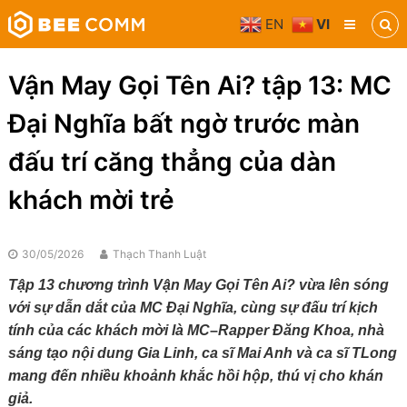
Skip
EN
VI
to
Bee
content
Comm
Truyền
Vận May Gọi Tên Ai? tập 13: MC
thông
đa
Đại Nghĩa bất ngờ trước màn
phương
tiện
đấu trí căng thẳng của dàn
khách mời trẻ
30/05/2026
Thạch Thanh Luật
Tập 13 chương trình
Vận May Gọi Tên Ai? vừa lên sóng
với sự dẫn dắt của MC Đại Nghĩa, cùng sự đấu trí kịch
tính của các khách mời là MC
–
Rapper Đăng Khoa, nhà
sáng tạo nội dung Gia Linh, ca sĩ Mai Anh và ca sĩ TLong
mang đến nhiều khoảnh khắc hồi hộp, thú vị cho khán
giả.