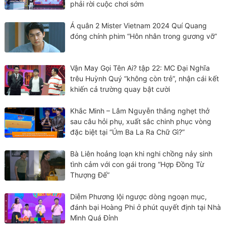
phải rời cuộc chơi sớm
Á quân 2 Mister Vietnam 2024 Quí Quang
đóng chính phim “Hôn nhân trong gương vỡ”
Vận May Gọi Tên Ai? tập 22: MC Đại Nghĩa
trêu Huỳnh Quý “không còn trẻ”, nhận cái kết
khiến cả trường quay bật cười
Khắc Minh – Lâm Nguyễn thắng nghẹt thở
sau câu hỏi phụ, xuất sắc chinh phục vòng
đặc biệt tại “Úm Ba La Ra Chữ Gì?”
Bà Liên hoảng loạn khi nghi chồng nảy sinh
tình cảm với con gái trong “Hợp Đồng Từ
Thượng Đế”
Diễm Phương lội ngược dòng ngoạn mục,
đánh bại Hoàng Phi ở phút quyết định tại Nhà
Mình Quá Đỉnh