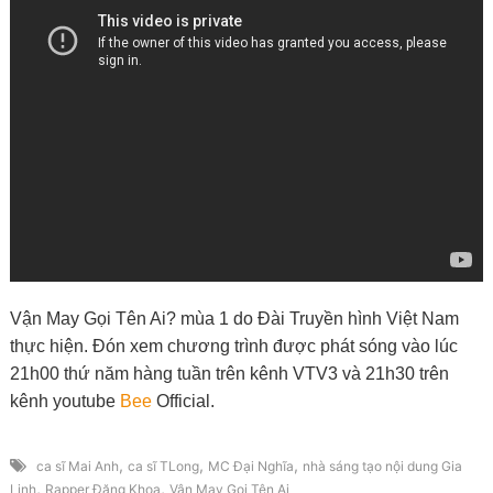
Vận May Gọi Tên Ai?
mùa 1 do Đài Truyền hình Việt Nam
thực hiện. Đón xem chương trình được phát sóng vào lúc
21h00 thứ năm hàng tuần trên kênh VTV3 và 21h30 trên
kênh youtube
Bee
Official.
,
,
,
ca sĩ Mai Anh
ca sĩ TLong
MC Đại Nghĩa
nhà sáng tạo nội dung Gia
,
,
Linh
Rapper Đăng Khoa
Vận May Gọi Tên Ai