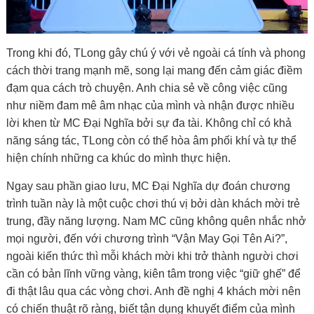
Trong khi đó, TLong gây chú ý với vẻ ngoài cá tính và phong
cách thời trang mạnh mẽ, song lại mang đến cảm giác điềm
đạm qua cách trò chuyện. Anh chia sẻ về công việc cũng
như niềm đam mê âm nhạc của mình và nhận được nhiều
lời khen từ MC Đại Nghĩa bởi sự đa tài. Không chỉ có khả
năng sáng tác, TLong còn có thể hòa âm phối khí và tự thể
hiện chính những ca khúc do mình thực hiện.
Ngay sau phần giao lưu, MC Đại Nghĩa dự đoán chương
trình tuần này là một cuộc chơi thú vị bởi dàn khách mời trẻ
trung, đầy năng lượng. Nam MC cũng không quên nhắc nhở
mọi người, đến với chương trình “Vận May Gọi Tên Ai?”,
ngoài kiến thức thì mỗi khách mời khi trở thành người chơi
cần có bản lĩnh vững vàng, kiên tâm trong việc “giữ ghế” để
đi thật lâu qua các vòng chơi. Anh đề nghị 4 khách mời nên
có chiến thuật rõ ràng, biết tận dụng khuyết điểm của mình