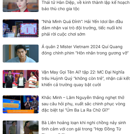
Thái tử Hàn Diệp, về kinh thành lập kế hoạch
báo thù cho gia tộc
“Nhà Mình Quá Đỉnh”: Hải Yến Idol lần đầu
đảm nhận vai trò đội trưởng, tiếc nuối khi
phải rời cuộc chơi sớm
Á quân 2 Mister Vietnam 2024 Quí Quang
đóng chính phim “Hôn nhân trong gương vỡ”
Vận May Gọi Tên Ai? tập 22: MC Đại Nghĩa
trêu Huỳnh Quý “không còn trẻ”, nhận cái kết
khiến cả trường quay bật cười
Khắc Minh – Lâm Nguyễn thắng nghẹt thở
sau câu hỏi phụ, xuất sắc chinh phục vòng
đặc biệt tại “Úm Ba La Ra Chữ Gì?”
Bà Liên hoảng loạn khi nghi chồng nảy sinh
tình cảm với con gái trong “Hợp Đồng Từ