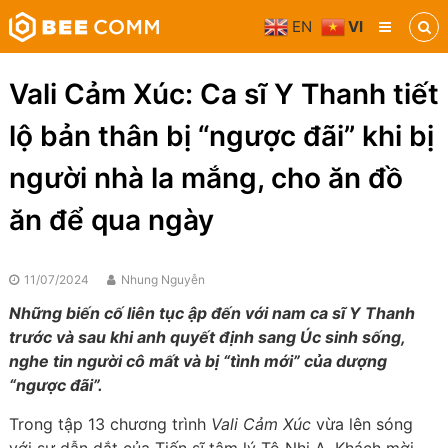
Skip
EN
VI
to
Bee
content
Comm
Truyền
Vali Cảm Xúc: Ca sĩ Y Thanh tiết
thông
đa
lộ bản thân bị “ngược đãi” khi bị
phương
tiện
người nhà la mắng, cho ăn đồ
ăn để qua ngày
11/07/2024
Nhung Nguyễn
Những biến cố liên tục ập đến với nam ca sĩ Y Thanh
trước và sau khi anh quyết định sang Úc sinh sống,
nghe tin người cô mất và bị “tình mới” của dượng
“ngược đãi”.
Trong tập 13 chương trình
Vali Cảm Xúc
vừa lên sóng