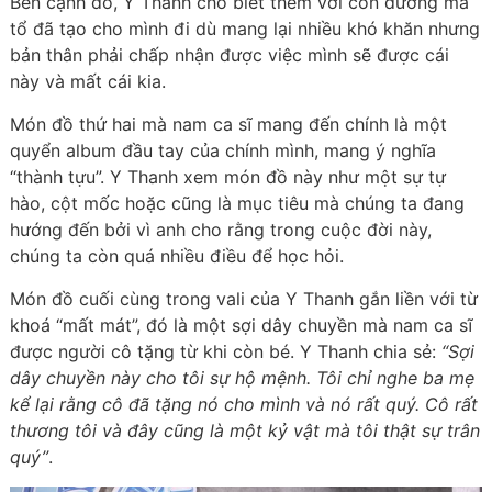
Bên cạnh đó, Y Thanh cho biết thêm với con đường mà
tổ đã tạo cho mình đi dù mang lại nhiều khó khăn nhưng
bản thân phải chấp nhận được việc mình sẽ được cái
này và mất cái kia.
Món đồ thứ hai mà nam ca sĩ mang đến chính là một
quyển album đầu tay của chính mình, mang ý nghĩa
“thành tựu”. Y Thanh xem món đồ này như một sự tự
hào, cột mốc hoặc cũng là mục tiêu mà chúng ta đang
hướng đến bởi vì anh cho rằng trong cuộc đời này,
chúng ta còn quá nhiều điều để học hỏi.
Món đồ cuối cùng trong vali của Y Thanh gắn liền với từ
khoá “mất mát”, đó là một sợi dây chuyền mà nam ca sĩ
được người cô tặng từ khi còn bé. Y Thanh chia sẻ:
“Sợi
dây chuyền này cho tôi sự hộ mệnh. Tôi chỉ nghe ba mẹ
kể lại rằng cô đã tặng nó cho mình và nó rất quý. Cô rất
thương tôi và đây cũng là một kỷ vật mà tôi thật sự trân
quý”
.