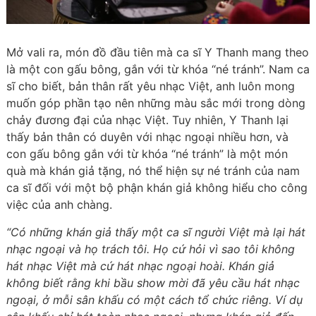
Mở vali ra, món đồ đầu tiên mà ca sĩ Y Thanh mang theo
là một con gấu bông, gắn với từ khóa “né tránh”. Nam ca
sĩ cho biết, bản thân rất yêu nhạc Việt, anh luôn mong
muốn góp phần tạo nên những màu sắc mới trong dòng
chảy đương đại của nhạc Việt. Tuy nhiên, Y Thanh lại
thấy bản thân có duyên với nhạc ngoại nhiều hơn, và
con gấu bông gắn với từ khóa “né tránh” là một món
quà mà khán giả tặng, nó thể hiện sự né tránh của nam
ca sĩ đối với một bộ phận khán giả không hiểu cho công
việc của anh chàng.
“Có những khán giả thấy một ca sĩ người Việt mà lại hát
nhạc ngoại và họ trách tôi. Họ cứ hỏi vì sao tôi không
hát nhạc Việt mà cứ hát nhạc ngoại hoài. Khán giả
không biết rằng khi bầu show mời đã yêu cầu hát nhạc
ngoại, ở mỗi sân khấu có một cách tổ chức riêng. Ví dụ