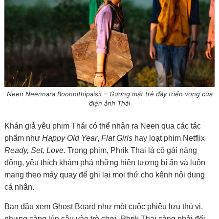
Neen Neennara Boonnithipaisit – Gương mặt trẻ đầy triển vọng của
điện ảnh Thái
Khán giả yêu phim Thái có thể nhận ra Neen qua các tác
phẩm như
Happy Old Year
,
Flat Girls
hay loạt phim Netflix
Ready, Set, Love
. Trong phim, Phrik Thai là cô gái năng
động, yêu thích khám phá những hiện tượng bí ẩn và luôn
mang theo máy quay để ghi lại mọi thứ cho kênh nội dung
cá nhân.
Ban đầu xem Ghost Board như một cuộc phiêu lưu thú vị,
nhưng càng lún sâu vào trò chơi, Phrik Thai càng phải đối