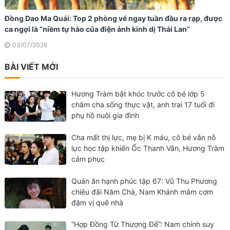
Đồng Dao Ma Quái: Top 2 phòng vé ngay tuần đầu ra rạp, được
ca ngợi là “niềm tự hào của điện ảnh kinh dị Thái Lan”
03/07/2026
BÀI VIẾT MỚI
Hương Tràm bật khóc trước cô bé lớp 5
chăm cha sống thực vật, anh trai 17 tuổi đi
phụ hồ nuôi gia đình
Cha mất thị lực, mẹ bị K máu, cô bé vẫn nỗ
lực học tập khiến Ốc Thanh Vân, Hương Tràm
cảm phục
Quán ăn hạnh phúc tập 67: Vũ Thu Phương
chiêu đãi Năm Chà, Nam Khánh mâm cơm
đậm vị quê nhà
“Hợp Đồng Từ Thượng Đế”: Nam chính suy