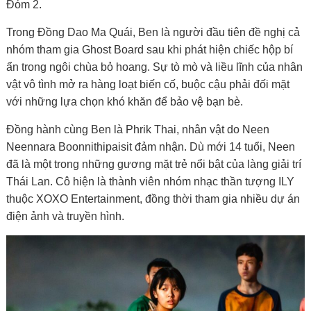
Đóm 2.
Trong Đồng Dao Ma Quái, Ben là người đầu tiên đề nghị cả
nhóm tham gia Ghost Board sau khi phát hiện chiếc hộp bí
ẩn trong ngôi chùa bỏ hoang. Sự tò mò và liều lĩnh của nhân
vật vô tình mở ra hàng loạt biến cố, buộc cậu phải đối mặt
với những lựa chọn khó khăn để bảo vệ bạn bè.
Đồng hành cùng Ben là Phrik Thai, nhân vật do Neen
Neennara Boonnithipaisit đảm nhận. Dù mới 14 tuổi, Neen
đã là một trong những gương mặt trẻ nổi bật của làng giải trí
Thái Lan. Cô hiện là thành viên nhóm nhạc thần tượng ILY
thuộc XOXO Entertainment, đồng thời tham gia nhiều dự án
điện ảnh và truyền hình.