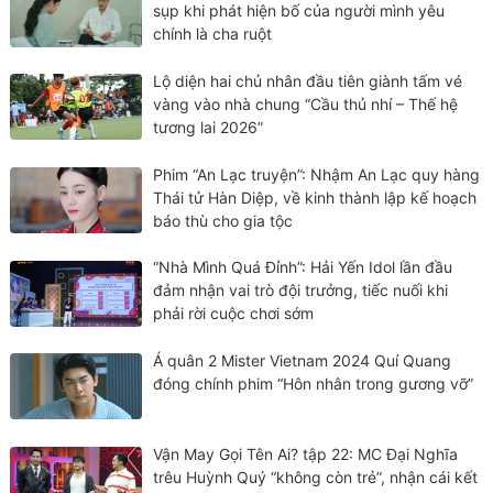
sụp khi phát hiện bố của người mình yêu
chính là cha ruột
Lộ diện hai chủ nhân đầu tiên giành tấm vé
vàng vào nhà chung “Cầu thủ nhí – Thế hệ
tương lai 2026”
Phim “An Lạc truyện”: Nhậm An Lạc quy hàng
Thái tử Hàn Diệp, về kinh thành lập kế hoạch
báo thù cho gia tộc
“Nhà Mình Quá Đỉnh”: Hải Yến Idol lần đầu
đảm nhận vai trò đội trưởng, tiếc nuối khi
phải rời cuộc chơi sớm
Á quân 2 Mister Vietnam 2024 Quí Quang
đóng chính phim “Hôn nhân trong gương vỡ”
Vận May Gọi Tên Ai? tập 22: MC Đại Nghĩa
trêu Huỳnh Quý “không còn trẻ”, nhận cái kết