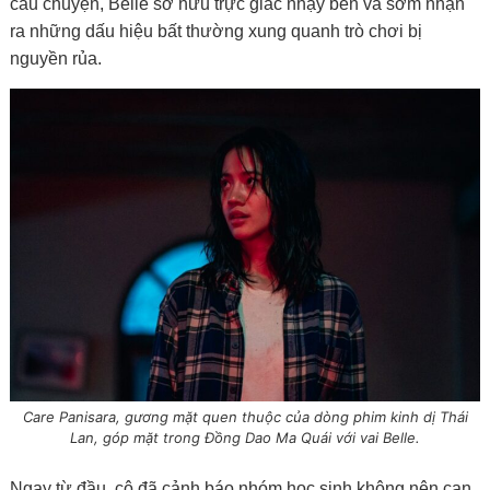
câu chuyện, Belle sở hữu trực giác nhạy bén và sớm nhận
ra những dấu hiệu bất thường xung quanh trò chơi bị
nguyền rủa.
Care Panisara, gương mặt quen thuộc của dòng phim kinh dị Thái
Lan, góp mặt trong Đồng Dao Ma Quái với vai Belle.
Ngay từ đầu, cô đã cảnh báo nhóm học sinh không nên can