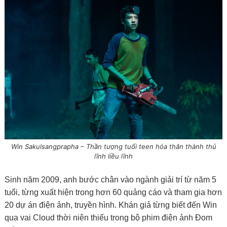
Win Sakulsangprapha – Thần tượng tuổi teen hóa thân thành thủ
lĩnh liều lĩnh
Sinh năm 2009, anh bước chân vào ngành giải trí từ năm 5
tuổi, từng xuất hiện trong hơn 60 quảng cáo và tham gia hơn
20 dự án điện ảnh, truyền hình. Khán giả từng biết đến Win
qua vai Cloud thời niên thiếu trong bộ phim điện ảnh Đom