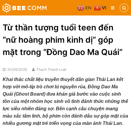
Skip
EN
VI
to
Bee
content
Comm
Truyền
Từ thần tượng tuổi teen đến
thông
đa
“nữ hoàng phim kinh dị” góp
phương
tiện
mặt trong “Đồng Dao Ma Quái”
30/06/2026
Thạch Thanh Luật
Khai thác chất liệu truyền thuyết dân gian Thái Lan kết
hợp với mô-típ trò chơi bị nguyền rủa, Đồng Dao Ma
Quái (Ghost Board) đưa khán giả bước vào cuộc sinh
tồn của một nhóm học sinh vô tình đánh thức những thế
lực siêu nhiên đáng sợ. Bên cạnh câu chuyện mang
màu sắc tâm linh, bộ phim còn đánh dấu sự góp mặt của
nhiều gương mặt trẻ triển vọng của màn ảnh Thái Lan.