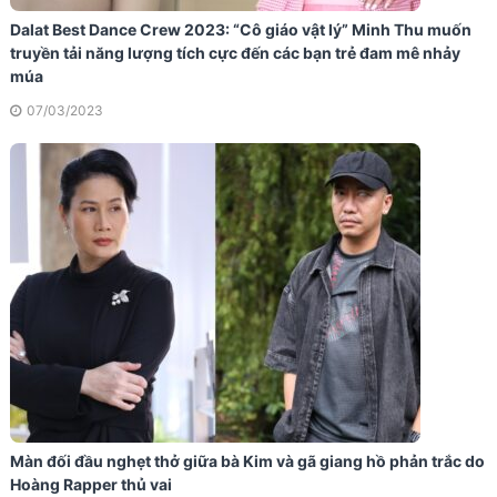
Dalat Best Dance Crew 2023: “Cô giáo vật lý” Minh Thu muốn
truyền tải năng lượng tích cực đến các bạn trẻ đam mê nhảy
múa
07/03/2023
Màn đối đầu nghẹt thở giữa bà Kim và gã giang hồ phản trắc do
Hoàng Rapper thủ vai