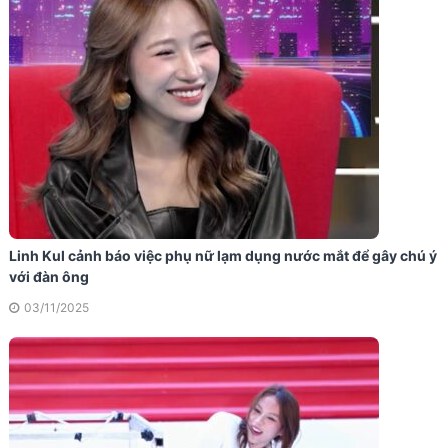
Linh Kul cảnh báo việc phụ nữ lạm dụng nước mắt để gây chú ý
với đàn ông
03/11/2025