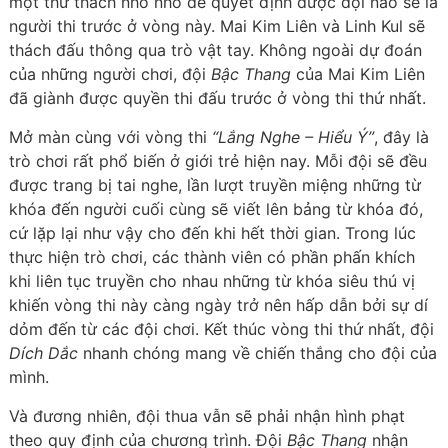
một thử thách nho nhỏ để quyết định được đội nào sẽ là
người thi trước ở vòng này. Mai Kim Liên và Linh Kul sẽ
thách đấu thông qua trò vật tay. Không ngoài dự đoán
của những người chơi, đội
Bậc Thang
của Mai Kim Liên
đã giành được quyền thi đấu trước ở vòng thi thứ nhất.
Mở màn cùng với vòng thi
“Lắng Nghe – Hiểu Ý”
, đây là
trò chơi rất phổ biến ở giới trẻ hiện nay. Mỗi đội sẽ đều
được trang bị tai nghe, lần lượt truyền miệng những từ
khóa đến người cuối cùng sẽ viết lên bảng từ khóa đó,
cứ lặp lại như vậy cho đến khi hết thời gian. Trong lúc
thực hiện trò chơi, các thành viên có phần phấn khích
khi liên tục truyền cho nhau những từ khóa siêu thú vị
khiến vòng thi này càng ngày trở nên hấp dẫn bởi sự dí
dỏm đến từ các đội chơi. Kết thúc vòng thi thứ nhất, đội
Dích Dắc
nhanh chóng mang về chiến thắng cho đội của
mình.
Và đương nhiên, đội thua vẫn sẽ phải nhận hình phạt
theo quy định của chương trình. Đội
Bậc Thang
nhận