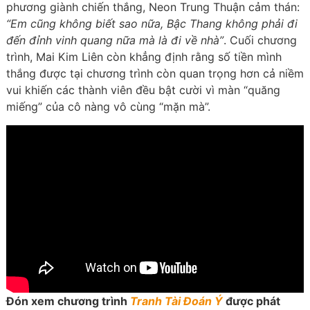
phương giành chiến thắng, Neon Trung Thuận cảm thán:
“Em cũng không biết sao nữa, Bậc Thang không phải đi
đến đỉnh vinh quang nữa mà là đi về nhà”
. Cuối chương
trình, Mai Kim Liên còn khẳng định rằng số tiền mình
thắng được tại chương trình còn quan trọng hơn cả niềm
vui khiến các thành viên đều bật cười vì màn “quăng
miếng” của cô nàng vô cùng “mặn mà”.
Đón xem chương trình
Tranh Tài Đoán Ý
được phát