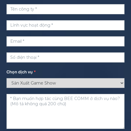
Chọn dịch vụ
*