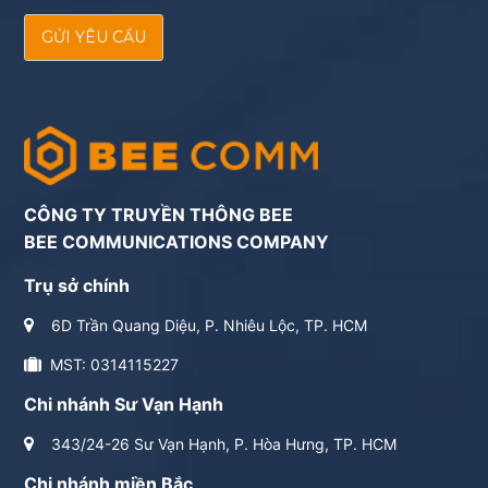
GỬI YÊU CẦU
CÔNG TY TRUYỀN THÔNG BEE
BEE COMMUNICATIONS COMPANY
Trụ sở chính
6D Trần Quang Diệu, P. Nhiêu Lộc, TP. HCM
MST: 0314115227
Chi nhánh Sư Vạn Hạnh
343/24-26 Sư Vạn Hạnh, P. Hòa Hưng, TP. HCM
Chi nhánh miền Bắc