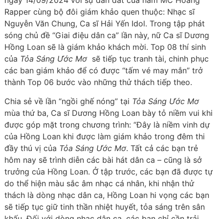
ngày 14/09/2024 với sự dẫn dắt của nam MC Hoàng
Rapper cùng bộ đôi giám khảo quen thuộc: Nhạc sĩ
Nguyễn Văn Chung, Ca sĩ Hải Yến Idol. Trong tập phát
sóng chủ đề “Giai điệu dân ca” lần này, nữ Ca sĩ Dương
Hồng Loan sẽ là giám khảo khách mời. Top 08 thí sinh
của
Tỏa Sáng Ước Mơ
sẽ tiếp tục tranh tài, chinh phục
các ban giám khảo để có được “tấm vé may mắn” trở
thành Top 06 bước vào những thử thách tiếp theo.
Chia sẻ về lần “ngồi ghế nóng” tại
Tỏa Sáng Ước Mơ
mùa thứ ba, Ca sĩ Dương Hồng Loan bày tỏ niềm vui khi
được góp mặt trong chương trình: “Đây là niềm vinh dự
của Hồng Loan khi được làm giám khảo trong đêm thi
đầy thú vị của
Tỏa Sáng Ước Mơ
. Tất cả các bạn trẻ
hôm nay sẽ trình diễn các bài hát dân ca – cũng là sở
trưởng của Hồng Loan. Ở tập trước, các bạn đã được tự
do thể hiện màu sắc âm nhạc cá nhân, khi nhận thử
thách là dòng nhạc dân ca, Hồng Loan hi vọng các bạn
sẽ tiếp tục giữ tinh thần nhiệt huyết, tỏa sáng trên sân
khấu. Đối với dòng nhạc dân ca, các bạn chỉ cần trải