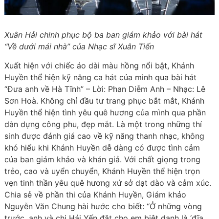
Xuân Hải chinh phục bộ ba ban giám khảo với bài hát
“Về dưới mái nhà” của Nhạc sĩ Xuân Tiến
Xuất hiện với chiếc áo dài màu hồng nổi bật, Khánh
Huyền thể hiện kỹ năng ca hát của mình qua bài hát
“Đưa anh về Hà Tĩnh” – Lời: Phan Diễm Anh – Nhạc: Lê
Sơn Hoà. Không chỉ đầu tư trang phục bắt mắt, Khánh
Huyền thể hiện tình yêu quê hương của mình qua phần
dàn dựng công phu, đẹp mắt. Là một trong những thí
sinh được đánh giá cao về kỹ năng thanh nhạc, không
khó hiểu khi Khánh Huyền dễ dàng có được tình cảm
của ban giám khảo và khán giả. Với chất giọng trong
trẻo, cao và uyển chuyển, Khánh Huyền thể hiện trọn
vẹn tinh thần yêu quê hương xứ sở dạt dào và cảm xúc.
Chia sẻ về phần thi của Khánh Huyền, Giám khảo
Nguyễn Văn Chung hài hước cho biết: “Ở những vòng
trước, anh và chị Hải Yến đặt cho em biệt danh là ‘đĩa