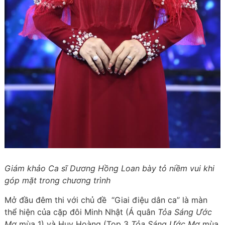
Giám khảo Ca sĩ Dương Hồng Loan bày tỏ niềm vui khi
góp mặt trong chương trình
Mở đầu đêm thi với chủ đề “Giai điệu dân ca” là màn
thể hiện của cặp đôi Minh Nhật (Á quân
Tỏa Sáng Ước
Mơ
mùa 1) và Huy Hoàng (Top 3
Tỏa Sáng Ước Mơ
mùa