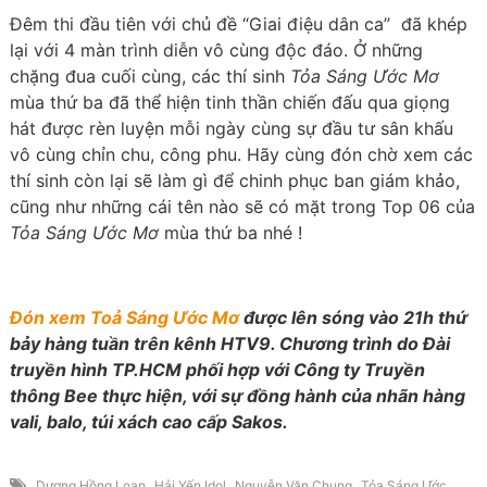
Đêm thi đầu tiên với chủ đề “Giai điệu dân ca” đã khép
lại với 4 màn trình diễn vô cùng độc đáo. Ở những
chặng đua cuối cùng, các thí sinh
Tỏa Sáng Ước Mơ
mùa thứ ba đã thể hiện tinh thần chiến đấu qua giọng
hát được rèn luyện mỗi ngày cùng sự đầu tư sân khấu
vô cùng chỉn chu, công phu. Hãy cùng đón chờ xem các
thí sinh còn lại sẽ làm gì để chinh phục ban giám khảo,
cũng như những cái tên nào sẽ có mặt trong Top 06 của
Tỏa Sáng Ước Mơ
mùa thứ ba nhé !
Đón xem Toả Sáng Ước Mơ
được lên sóng vào 21h thứ
bảy hàng tuần trên kênh HTV9. Chương trình do Đài
truyền hình TP.HCM phối hợp với Công ty Truyền
thông Bee thực hiện, với sự đồng hành của nhãn hàng
vali, balo, túi xách cao cấp Sakos.
,
,
,
Dương Hồng Loan
Hải Yến Idol
Nguyễn Văn Chung
Tỏa Sáng Ước