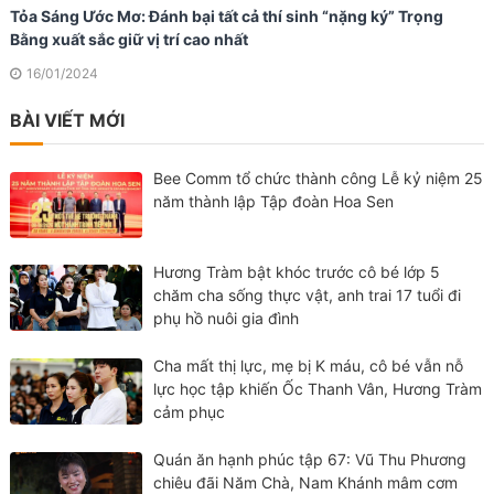
Tỏa Sáng Ước Mơ: Đánh bại tất cả thí sinh “nặng ký” Trọng
Bằng xuất sắc giữ vị trí cao nhất
16/01/2024
BÀI VIẾT MỚI
Bee Comm tổ chức thành công Lễ kỷ niệm 25
năm thành lập Tập đoàn Hoa Sen
Hương Tràm bật khóc trước cô bé lớp 5
chăm cha sống thực vật, anh trai 17 tuổi đi
phụ hồ nuôi gia đình
Cha mất thị lực, mẹ bị K máu, cô bé vẫn nỗ
lực học tập khiến Ốc Thanh Vân, Hương Tràm
cảm phục
Quán ăn hạnh phúc tập 67: Vũ Thu Phương
chiêu đãi Năm Chà, Nam Khánh mâm cơm