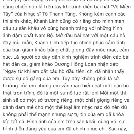
cùng chiếc nón lá trên tay khi trình diễn bài hát “Về Miền
Tây” của Nhạc sĩ Tô Thanh Tùng. Không kém cạnh các
thí sinh khác, Khánh Linh cũng có riêng cho mình màn
đầu tư sân khấu vô cùng hoành tráng với những hình
ảnh đậm chất Nam Bộ. Mở đầu bài hát với một câu hò
đầy mùi mẫn, Khánh Linh tiếp tục chinh phục cảm tình
của ban giám khảo bằng chất giọng đầy mộc mạc, cảm
xúc. Là người có dày dặn kinh nghiệm trình diễn các bài
hát dân ca, giám khảo Dương Hồng Loan nhận xét:
“Ngay từ khi em cất câu hò đầu tiên, chị đã nhận thấy
được sự cố gắng của em. Tuy đây không phải là sở
trường của em nhưng em vẫn mạo hiểm hát một câu hò
thật tròn trĩnh, đó là một sự nỗ lực rất lớn! Mỗi một thí
sinh sẽ có một sở trường riêng, một chất giọng riêng và
dành đam mê cho một thể loại âm nhạc nào đó nên dù
không phải thế mạnh nhưng sự tự tin của em đã khỏa
lấp tất cả. Hình ảnh của em trên sân khấu cùng với sự
trình diễn đáng yêu của em đã chinh phục chị. Sau này,