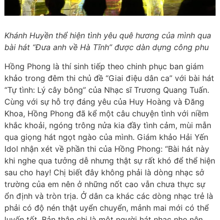
Khánh Huyền thể hiện tình yêu quê hương của mình qua
bài hát “Đưa anh về Hà Tĩnh” được dàn dựng công phu
Hồng Phong là thí sinh tiếp theo chinh phục ban giám
khảo trong đêm thi chủ đề “Giai điệu dân ca” với bài hát
“Tự tình: Lý cây bông” của Nhạc sĩ Trương Quang Tuấn.
Cùng với sự hỗ trợ đáng yêu của Huy Hoàng và Đăng
Khoa, Hồng Phong đã kể một câu chuyện tình với niềm
khắc khoải, ngóng trông nửa kia đầy tình cảm, mùi mẫn
qua giọng hát ngọt ngào của mình. Giám khảo Hải Yến
Idol nhận xét về phần thi của Hồng Phong: “Bài hát này
khi nghe qua tưởng dễ nhưng thật sự rất khó để thể hiện
sau cho hay! Chị biết đây không phải là dòng nhạc sở
trường của em nên ở những nốt cao vẫn chưa thực sự
ổn định và tròn trịa. Ở dân ca khác các dòng nhạc trẻ là
phải có độ nén thật uyển chuyển, mảnh mai mới có thể
luyến tốt. Bản thân chị là một người hát nhạc nhẹ nên