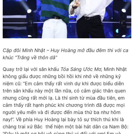
Cặp đôi Minh Nhật – Huy Hoàng mở đầu đêm thi với ca
khúc “Trăng về thôn dã”
Quay trở lại với sân khấu
Tỏa Sáng Ước Mơ,
Minh Nhật
không giấu được những bồi hồi khi nhớ về những kỷ
niệm cũ: “Em cảm thấy rất vinh dự khi được biểu diễn
trên sân khấu này một lần nữa, có cảm giác thân quen
nhưng cũng rất mới lạ. Là thí sinh từ mùa đầu tiên, em
cảm thấy rất hạnh phúc khi chương trình đã được mọi
người yêu mến và đi được đến mùa thứ ba như hôm
nay!”. Về phía Huy Hoàng lại bày tỏ sự thích thú khi là
chàng trai xứ Bắc thể hiện một bài hát dân ca Nam Bộ:
“Đây là một cơ hội vô cùng thú vị đối với em! Em và