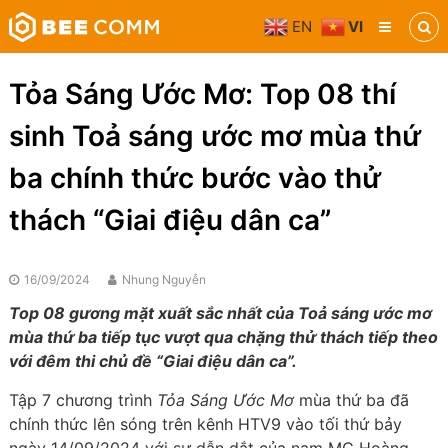
Skip
EN
VI
to
Bee
content
Comm
Truyền
Tỏa Sáng Ước Mơ: Top 08 thí
thông
đa
sinh Toả sáng ước mơ mùa thứ
phương
tiện
ba chính thức bước vào thử
thách “Giai điệu dân ca”
16/09/2024
Nhung Nguyễn
Top 08 gương mặt xuất sắc nhất của Toả sáng ước mơ
mùa thứ ba tiếp tục vượt qua chặng thử thách tiếp theo
với đêm thi chủ đề “Giai điệu dân ca”.
Tập 7 chương trình
Tỏa Sáng Ước Mơ
mùa thứ ba đã
chính thức lên sóng trên kênh HTV9 vào tối thứ bảy