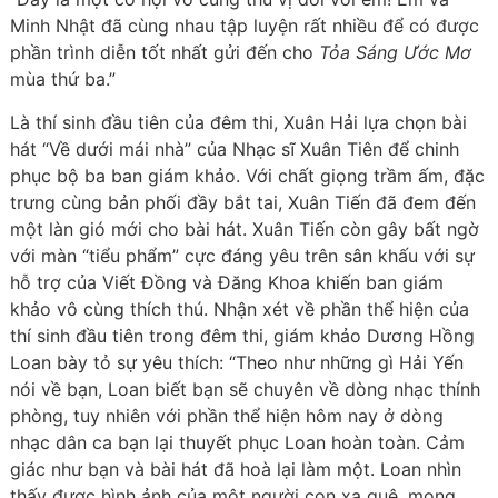
Minh Nhật đã cùng nhau tập luyện rất nhiều để có được
phần trình diễn tốt nhất gửi đến cho
Tỏa Sáng Ước Mơ
mùa thứ ba.”
Là thí sinh đầu tiên của đêm thi, Xuân Hải lựa chọn bài
hát “Về dưới mái nhà” của Nhạc sĩ Xuân Tiên để chinh
phục bộ ba ban giám khảo. Với chất giọng trầm ấm, đặc
trưng cùng bản phối đầy bắt tai, Xuân Tiến đã đem đến
một làn gió mới cho bài hát. Xuân Tiến còn gây bất ngờ
với màn “tiểu phẩm” cực đáng yêu trên sân khấu với sự
hỗ trợ của Viết Đồng và Đăng Khoa khiến ban giám
khảo vô cùng thích thú. Nhận xét về phần thể hiện của
thí sinh đầu tiên trong đêm thi, giám khảo Dương Hồng
Loan bày tỏ sự yêu thích: “Theo như những gì Hải Yến
nói về bạn, Loan biết bạn sẽ chuyên về dòng nhạc thính
phòng, tuy nhiên với phần thể hiện hôm nay ở dòng
nhạc dân ca bạn lại thuyết phục Loan hoàn toàn. Cảm
giác như bạn và bài hát đã hoà lại làm một. Loan nhìn
thấy được hình ảnh của một người con xa quê, mong