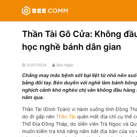
Skip
Bee
to
Comm
content
Truyền
thông
Thần Tài Gõ Cửa: Không đầ
đa
phương
học nghề bánh dân gian
tiện
31/01/2024
Bảo Ngân
Chẳng may mắc bệnh sốt bại liệt từ nhỏ nên suố
bằng đôi tay. Bén duyên với nghề làm bánh bông 
nghịch cảnh khó nghèo chị vẫn không đầu hàng 
năm qua.
Thần Tài (Đình Toàn) vi hành xuống tỉnh Đồng Th
do đi gấp nên
Thần Tài
quên mất địa chỉ cụ thể c
Thổ Địa Đồng Tháp, do diễn viên Trà Ngọc và Quỳn
muốn kiểm tra khả năng nắm bắt địa bàn của vợ 