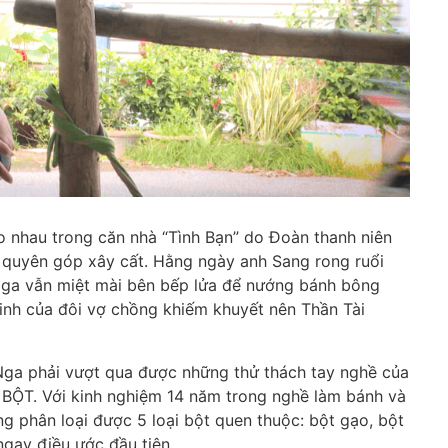
o nhau trong căn nhà “Tình Bạn” do Đoàn thanh niên
 quyên góp xây cất. Hằng ngày anh Sang rong ruổi
Nga vẫn miệt mài bên bếp lửa để nướng bánh bông
inh của đôi vợ chồng khiếm khuyết nên Thần Tài
 Nga phải vượt qua được những thử thách tay nghề của
 BỘT. Với kinh nghiệm 14 năm trong nghề làm bánh và
g phân loại được 5 loại bột quen thuộc: bột gạo, bột
ngay điều ước đầu tiên.