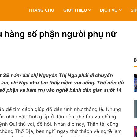
TRANG CHỦ
GIỚI THIỆU
DỊCH VỤ
S
u hàng số phận người phụ nữ
B
t 39 năm dài chị Nguyễn Thị Nga phải di chuyển
lan, chị Nga như tìm thấy niềm vui sống. Thế nên dù
số phận và bám trụ vào nghề bánh dân gian suốt 14
áp để tìm cách giúp đỡ dân tình như thông lệ. Nhưng
ủa nhân vật định giúp ở đâu bèn ghé tìm vợ chồng
h Quí thủ vai, để hỏi. Nhân dịp này, Thần tài cũng
chồng Thổ Địa, bèn nghĩ ngay thử thách về nghề làm