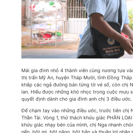
Mái gia đình nhỏ 4 thành viên cùng nương tựa và
thị trấn Mỹ An, huyện Tháp Mười, tỉnh Đồng Tháp
khắp các ngả đường bán từng tờ vé số, còn chị 
lan. Hiểu được những khó nhọc trong cuộc mưu s
quyết định dành cho gia đình anh chị 3 điều ước.
Để chạm tay vào những điều ước, trước tiên chị
Thần Tài. Vòng 1, thử thách khứu giác PHÂN LOẠI
khứu giác nhạy bén của mình, chị Nga nhanh chón
nếp, bột mì, bột năng, bột bắp và thuận lợi nhận 