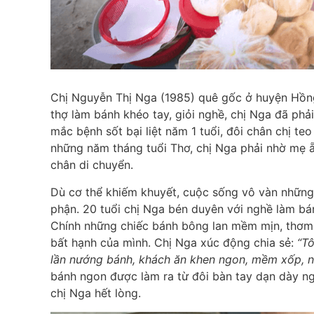
Chị Nguyễn Thị Nga (1985) quê gốc ở huyện Hồng
thợ làm bánh khéo tay, giỏi nghề, chị Nga đã phả
mắc bệnh sốt bại liệt năm 1 tuổi, đôi chân chị t
những năm tháng tuổi Thơ, chị Nga phải nhờ mẹ 
chân di chuyển.
Dù cơ thể khiếm khuyết, cuộc sống vô vàn nhữn
phận. 20 tuổi chị Nga bén duyên với nghề làm bá
Chính những chiếc bánh bông lan mềm mịn, thơm 
bất hạnh của mình. Chị Nga xúc động chia sẻ:
“Tô
lần nướng bánh, khách ăn khen ngon, mềm xốp, ng
bánh ngon được làm ra từ đôi bàn tay dạn dày ng
chị Nga hết lòng.