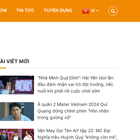
HOW
TIN TỨC
TUYỂN DỤNG
VI
ÀI VIẾT MỚI
“Nhà Mình Quá Đỉnh”: Hải Yến Idol lần
đầu đảm nhận vai trò đội trưởng, tiếc
nuối khi phải rời cuộc chơi sớm
Á quân 2 Mister Vietnam 2024 Quí
Quang đóng chính phim “Hôn nhân
trong gương vỡ”
Vận May Gọi Tên Ai? tập 22: MC Đại
Nghĩa trêu Huỳnh Quý “không còn trẻ”,