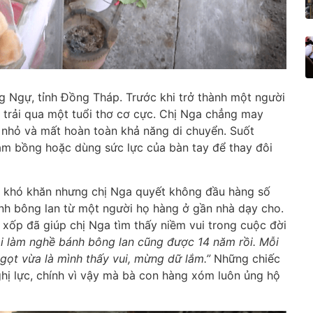
 Ngự, tỉnh Đồng Tháp. Trước khi trở thành một người
i trải qua một tuổi thơ cơ cực. Chị Nga chẳng may
eo nhỏ và mất hoàn toàn khả năng di chuyển. Suốt
ẵm bồng hoặc dùng sức lực của bàn tay để thay đôi
g khó khăn nhưng chị Nga quyết không đầu hàng số
nh bông lan từ một người họ hàng ở gần nhà dạy cho.
xốp đã giúp chị Nga tìm thấy niềm vui trong cuộc đời
i làm nghề bánh bông lan cũng được 14 năm rồi. Mỗi
ọt vừa là mình thấy vui, mừng dữ lắm.”
Những chiếc
hị lực, chính vì vậy mà bà con hàng xóm luôn ủng hộ