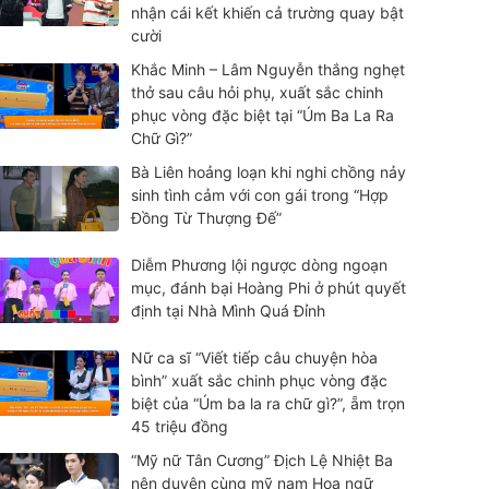
nhận cái kết khiến cả trường quay bật
cười
Khắc Minh – Lâm Nguyễn thắng nghẹt
thở sau câu hỏi phụ, xuất sắc chinh
phục vòng đặc biệt tại “Úm Ba La Ra
Chữ Gì?”
Bà Liên hoảng loạn khi nghi chồng nảy
sinh tình cảm với con gái trong “Hợp
Đồng Từ Thượng Đế”
Diễm Phương lội ngược dòng ngoạn
mục, đánh bại Hoàng Phi ở phút quyết
định tại Nhà Mình Quá Đỉnh
Nữ ca sĩ “Viết tiếp câu chuyện hòa
bình” xuất sắc chinh phục vòng đặc
biệt của “Úm ba la ra chữ gì?”, ẵm trọn
45 triệu đồng
“Mỹ nữ Tân Cương” Địch Lệ Nhiệt Ba
nên duyên cùng mỹ nam Hoa ngữ