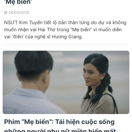
‘Mẹ biển’
04/04/2025
NSƯT Kim Tuyến tiết lộ bản thân từng do dự và không
muốn nhận vai Hai Thơ trong “Mẹ biển” vì muốn diễn
vai ‘điên’ của nghệ sĩ Hương Giang.
Phim “Mẹ biển”: Tái hiện cuộc sống
những người phụ nữ miền biển mất