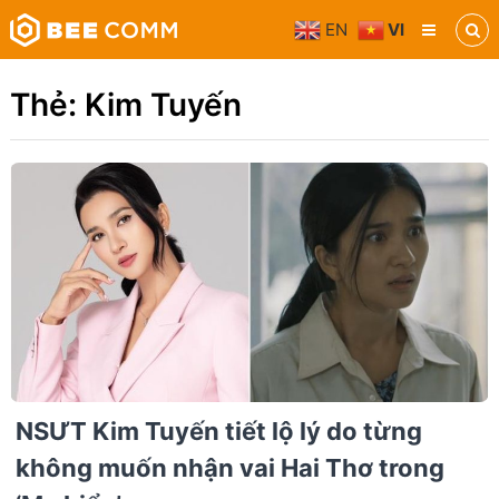
Skip
EN
VI
to
Bee
content
Comm
Truyền
Thẻ:
Kim Tuyến
thông
đa
phương
tiện
NSƯT Kim Tuyến tiết lộ lý do từng
không muốn nhận vai Hai Thơ trong