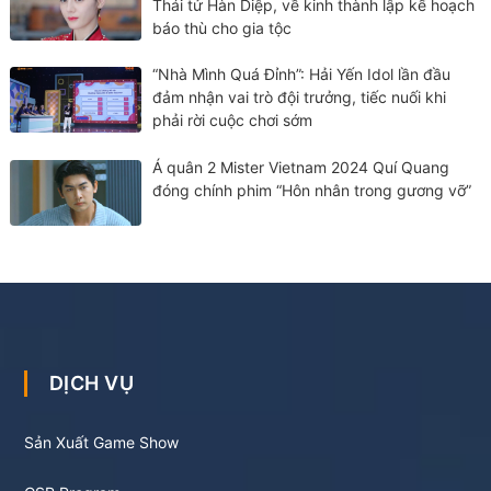
Thái tử Hàn Diệp, về kinh thành lập kế hoạch
báo thù cho gia tộc
“Nhà Mình Quá Đỉnh”: Hải Yến Idol lần đầu
đảm nhận vai trò đội trưởng, tiếc nuối khi
phải rời cuộc chơi sớm
Á quân 2 Mister Vietnam 2024 Quí Quang
đóng chính phim “Hôn nhân trong gương vỡ”
DỊCH VỤ
Sản Xuất Game Show