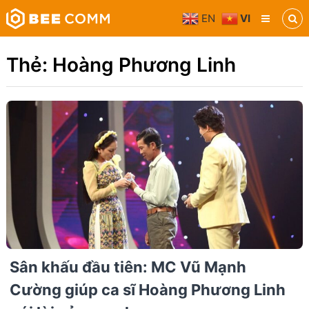
Skip
EN
VI
to
Bee
content
Comm
Truyền
Thẻ:
Hoàng Phương Linh
thông
đa
phương
tiện
Sân khấu đầu tiên: MC Vũ Mạnh
Cường giúp ca sĩ Hoàng Phương Linh