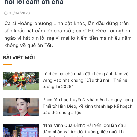
nói lời cảm ơn cha
05/04/2023
Ca sĩ Hoàng phương Linh bật khóc, lần đầu đứng trên
sân khấu hát cảm ơn cha ruột; ca sĩ Hồ Đức Lợi nghẹn
ngào vì hát xin lỗi mẹ vì mải lo kiếm tiền mà nhiều năm
không về quê ăn Tết.
BÀI VIẾT MỚI
Lộ diện hai chủ nhân đầu tiên giành tấm vé
vàng vào nhà chung “Cầu thủ nhí – Thế hệ
tương lai 2026”
Phim “An Lạc truyện”: Nhậm An Lạc quy hàng
Thái tử Hàn Diệp, về kinh thành lập kế hoạch
báo thù cho gia tộc
“Nhà Mình Quá Đỉnh”: Hải Yến Idol lần đầu
đảm nhận vai trò đội trưởng, tiếc nuối khi