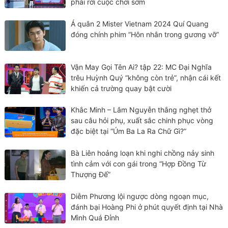
phải rời cuộc chơi sớm
Á quân 2 Mister Vietnam 2024 Quí Quang
đóng chính phim “Hôn nhân trong gương vỡ”
Vận May Gọi Tên Ai? tập 22: MC Đại Nghĩa
trêu Huỳnh Quý “không còn trẻ”, nhận cái kết
khiến cả trường quay bật cười
Khắc Minh – Lâm Nguyễn thắng nghẹt thở
sau câu hỏi phụ, xuất sắc chinh phục vòng
đặc biệt tại “Úm Ba La Ra Chữ Gì?”
Bà Liên hoảng loạn khi nghi chồng nảy sinh
tình cảm với con gái trong “Hợp Đồng Từ
Thượng Đế”
Diễm Phương lội ngược dòng ngoạn mục,
đánh bại Hoàng Phi ở phút quyết định tại Nhà
Mình Quá Đỉnh