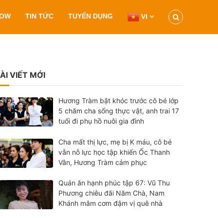
HOW
TIN TỨC
TUYỂN DỤNG
VI
ÀI VIẾT MỚI
Hương Tràm bật khóc trước cô bé lớp
5 chăm cha sống thực vật, anh trai 17
tuổi đi phụ hồ nuôi gia đình
Cha mất thị lực, mẹ bị K máu, cô bé
vẫn nỗ lực học tập khiến Ốc Thanh
Vân, Hương Tràm cảm phục
Quán ăn hạnh phúc tập 67: Vũ Thu
Phương chiêu đãi Năm Chà, Nam
Khánh mâm cơm đậm vị quê nhà