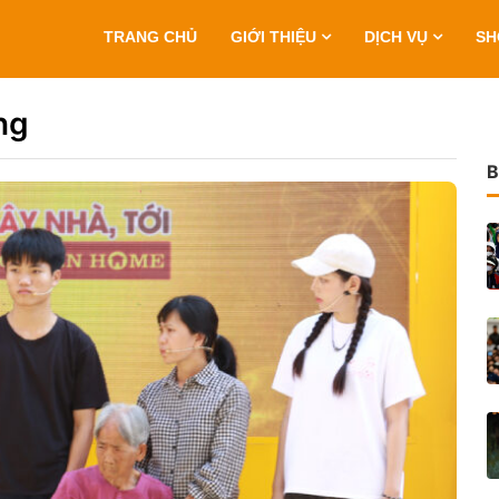
TRANG CHỦ
GIỚI THIỆU
DỊCH VỤ
S
ng
B