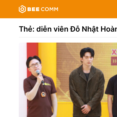
Skip
Bee
to
Comm
content
Truyền
thông
Thẻ:
diễn viên Đỗ Nhật Hoà
đa
phương
tiện