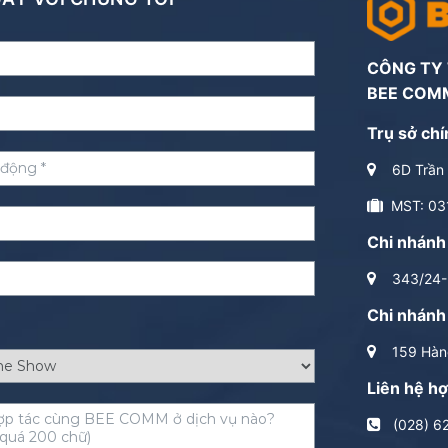
CÔNG TY
BEE COM
Trụ sở chí
6D Trần 
MST: 03
Chi nhánh
343/24-2
Chi nhánh
159 Hàng
Liên hệ hợ
(028) 6