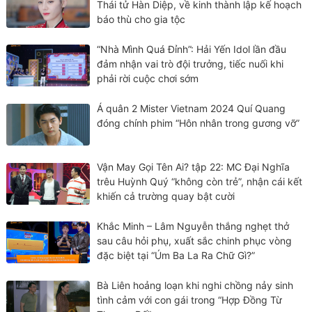
Thái tử Hàn Diệp, về kinh thành lập kế hoạch
báo thù cho gia tộc
“Nhà Mình Quá Đỉnh”: Hải Yến Idol lần đầu
đảm nhận vai trò đội trưởng, tiếc nuối khi
phải rời cuộc chơi sớm
Á quân 2 Mister Vietnam 2024 Quí Quang
đóng chính phim “Hôn nhân trong gương vỡ”
Vận May Gọi Tên Ai? tập 22: MC Đại Nghĩa
trêu Huỳnh Quý “không còn trẻ”, nhận cái kết
khiến cả trường quay bật cười
Khắc Minh – Lâm Nguyễn thắng nghẹt thở
sau câu hỏi phụ, xuất sắc chinh phục vòng
đặc biệt tại “Úm Ba La Ra Chữ Gì?”
Bà Liên hoảng loạn khi nghi chồng nảy sinh
tình cảm với con gái trong “Hợp Đồng Từ