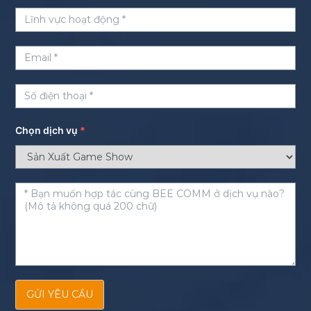
Chọn dịch vụ
*
GỬI YÊU CẦU