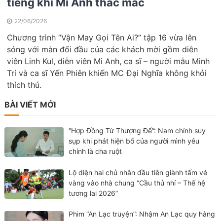
tiếng khi Mi Anh thắc mắc
22/06/2026
Chương trình “Vận May Gọi Tên Ai?” tập 16 vừa lên
sóng với màn đối đầu của các khách mời gồm diễn
viên Linh Kul, diễn viên Mi Anh, ca sĩ – người mẫu Minh
Trí và ca sĩ Yến Phiên khiến MC Đại Nghĩa không khỏi
thích thú.
BÀI VIẾT MỚI
“Hợp Đồng Từ Thượng Đế”: Nam chính suy
sụp khi phát hiện bố của người mình yêu
chính là cha ruột
Lộ diện hai chủ nhân đầu tiên giành tấm vé
vàng vào nhà chung “Cầu thủ nhí – Thế hệ
tương lai 2026”
Phim “An Lạc truyện”: Nhậm An Lạc quy hàng