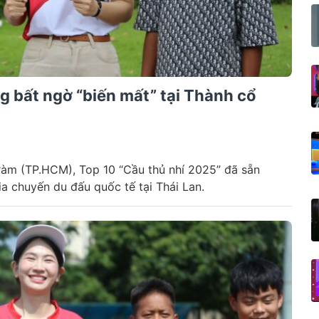
g bất ngờ “biến mất” tại Thành cổ
ràm (TP.HCM), Top 10 “Cầu thủ nhí 2025” đã sẵn
a chuyến du đấu quốc tế tại Thái Lan.