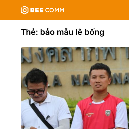
Skip
Bee
to
Comm
content
Truyền
thông
Thẻ:
bảo mẫu lê bống
đa
phương
tiện