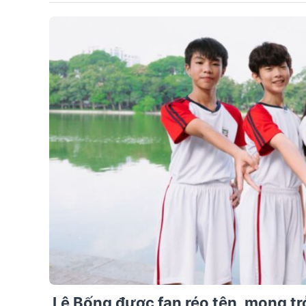
Lê Bống được fan réo tên, mong trở