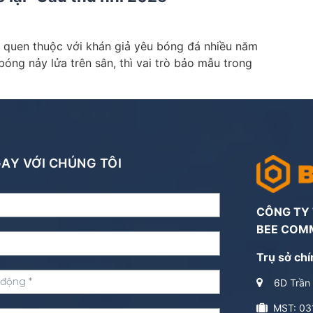
n quen thuộc với khán giả yêu bóng đá nhiều năm
óng nảy lửa trên sân, thì vai trò bảo mẫu trong
NGAY VỚI CHÚNG TÔI
CÔNG TY
BEE COM
Trụ sở chí
6D Trần 
MST: 03