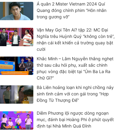
Á quân 2 Mister Vietnam 2024 Quí
Quang đóng chính phim “Hôn nhân
trong gương vỡ”
Vận May Gọi Tên Ai? tập 22: MC Đại
Nghĩa trêu Huỳnh Quý “không còn trẻ”,
nhận cái kết khiến cả trường quay bật
cười
Khắc Minh – Lâm Nguyễn thắng nghẹt
thở sau câu hỏi phụ, xuất sắc chinh
phục vòng đặc biệt tại “Úm Ba La Ra
Chữ Gì?”
Bà Liên hoảng loạn khi nghi chồng nảy
sinh tình cảm với con gái trong “Hợp
Đồng Từ Thượng Đế”
Diễm Phương lội ngược dòng ngoạn
mục, đánh bại Hoàng Phi ở phút quyết
định tại Nhà Mình Quá Đỉnh