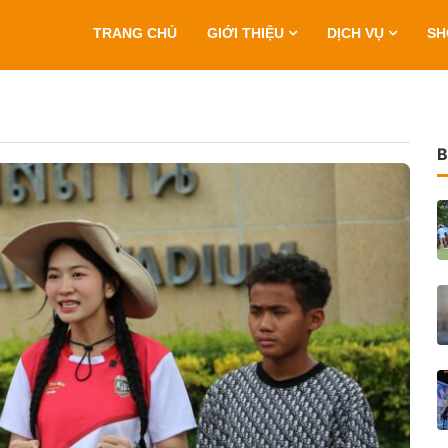
TRANG CHỦ
GIỚI THIỆU
DỊCH VỤ
S
B