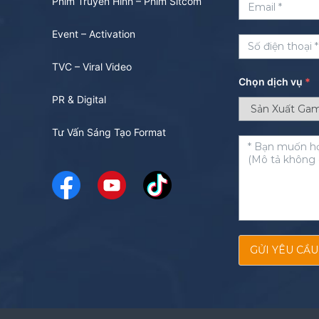
Phim Truyền Hình – Phim Sitcom
Event – Activation
TVC – Viral Video
Chọn dịch vụ
*
PR & Digital
Tư Vấn Sáng Tạo Format
GỬI YÊU CẦU