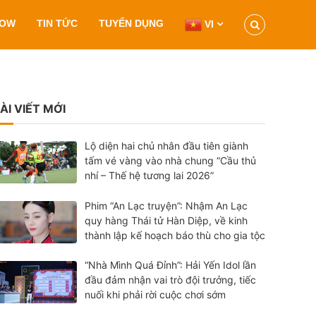
HOW
TIN TỨC
TUYỂN DỤNG
VI
ÀI VIẾT MỚI
Lộ diện hai chủ nhân đầu tiên giành
tấm vé vàng vào nhà chung “Cầu thủ
nhí – Thế hệ tương lai 2026”
Phim “An Lạc truyện”: Nhậm An Lạc
quy hàng Thái tử Hàn Diệp, về kinh
thành lập kế hoạch báo thù cho gia tộc
“Nhà Mình Quá Đỉnh”: Hải Yến Idol lần
đầu đảm nhận vai trò đội trưởng, tiếc
nuối khi phải rời cuộc chơi sớm