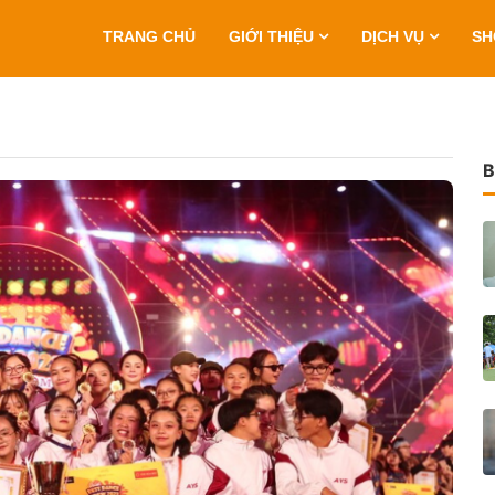
TRANG CHỦ
GIỚI THIỆU
DỊCH VỤ
S
B