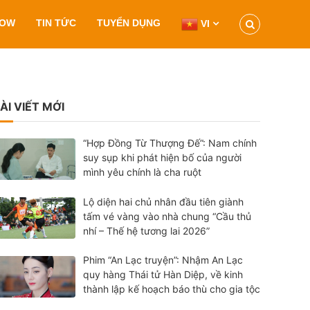
HOW
TIN TỨC
TUYỂN DỤNG
VI
ÀI VIẾT MỚI
“Hợp Đồng Từ Thượng Đế”: Nam chính
suy sụp khi phát hiện bố của người
mình yêu chính là cha ruột
Lộ diện hai chủ nhân đầu tiên giành
tấm vé vàng vào nhà chung “Cầu thủ
nhí – Thế hệ tương lai 2026”
Phim “An Lạc truyện”: Nhậm An Lạc
quy hàng Thái tử Hàn Diệp, về kinh
thành lập kế hoạch báo thù cho gia tộc