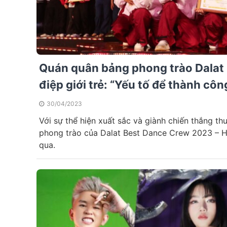
Quán quân bảng phong trào Dalat
điệp giới trẻ: “Yếu tố để thành cô
30/04/2023
Với sự thể hiện xuất sắc và giành chiến thắng t
phong trào của Dalat Best Dance Crew 2023 – 
qua.