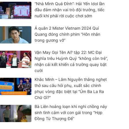
“Nhà Mình Quá Đỉnh”: Hải Yến Idol lần
đầu đảm nhận vai trò đội trưởng, tiếc
nuối khi phải rời cuộc chơi sớm
Á quân 2 Mister Vietnam 2024 Quí
Quang đóng chính phim “Hôn nhân
trong gương vỡ”
Vận May Gọi Tên Ai? tập 22: MC Đại
Nghĩa trêu Huỳnh Quý “không còn trẻ”,
nhận cái kết khiến cả trường quay bật
cười
Khắc Minh – Lâm Nguyễn thắng nghẹt
thở sau câu hỏi phụ, xuất sắc chinh
phục vòng đặc biệt tại “Úm Ba La Ra
Chữ Gì?”
Bà Liên hoảng loạn khi nghi chồng nảy
sinh tình cảm với con gái trong “Hợp
Đồng Từ Thượng Đế”