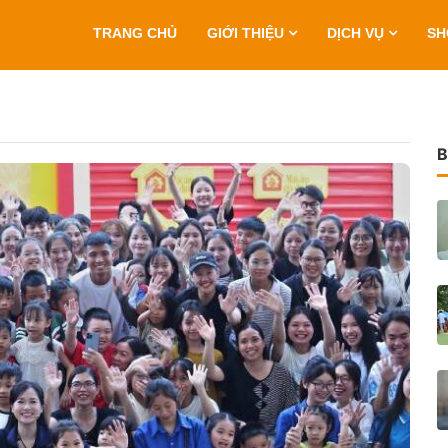
TRANG CHỦ
GIỚI THIỆU
DỊCH VỤ
S
B