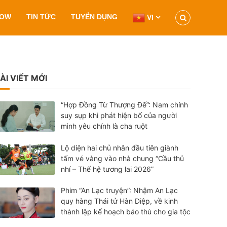
HOW
TIN TỨC
TUYỂN DỤNG
VI
ÀI VIẾT MỚI
“Hợp Đồng Từ Thượng Đế”: Nam chính
suy sụp khi phát hiện bố của người
mình yêu chính là cha ruột
Lộ diện hai chủ nhân đầu tiên giành
tấm vé vàng vào nhà chung “Cầu thủ
nhí – Thế hệ tương lai 2026”
Phim “An Lạc truyện”: Nhậm An Lạc
quy hàng Thái tử Hàn Diệp, về kinh
thành lập kế hoạch báo thù cho gia tộc