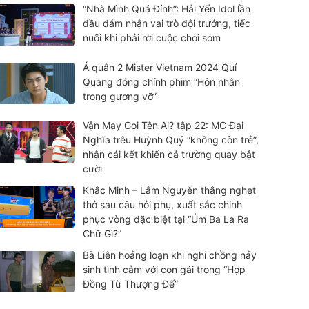
“Nhà Mình Quá Đỉnh”: Hải Yến Idol lần
đầu đảm nhận vai trò đội trưởng, tiếc
nuối khi phải rời cuộc chơi sớm
Á quân 2 Mister Vietnam 2024 Quí
Quang đóng chính phim “Hôn nhân
trong gương vỡ”
Vận May Gọi Tên Ai? tập 22: MC Đại
Nghĩa trêu Huỳnh Quý “không còn trẻ”,
nhận cái kết khiến cả trường quay bật
cười
Khắc Minh – Lâm Nguyễn thắng nghẹt
thở sau câu hỏi phụ, xuất sắc chinh
phục vòng đặc biệt tại “Úm Ba La Ra
Chữ Gì?”
Bà Liên hoảng loạn khi nghi chồng nảy
sinh tình cảm với con gái trong “Hợp
Đồng Từ Thượng Đế”