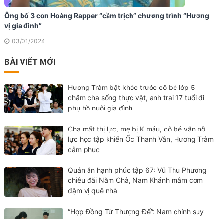
Ông bố 3 con Hoàng Rapper “cầm trịch” chương trình “Hương
vị gia đình”
03/01/2024
BÀI VIẾT MỚI
Hương Tràm bật khóc trước cô bé lớp 5
chăm cha sống thực vật, anh trai 17 tuổi đi
phụ hồ nuôi gia đình
Cha mất thị lực, mẹ bị K máu, cô bé vẫn nỗ
lực học tập khiến Ốc Thanh Vân, Hương Tràm
cảm phục
Quán ăn hạnh phúc tập 67: Vũ Thu Phương
chiêu đãi Năm Chà, Nam Khánh mâm cơm
đậm vị quê nhà
“Hợp Đồng Từ Thượng Đế”: Nam chính suy