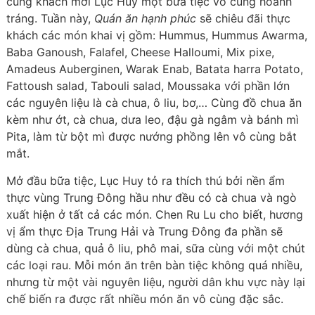
cùng khách mời Lục Huy một bữa tiệc vô cùng hoành
tráng. Tuần này,
Quán ăn hạnh phúc
sẽ chiêu đãi thực
khách các món khai vị gồm: Hummus, Hummus Awarma,
Baba Ganoush, Falafel, Cheese Halloumi, Mix pixe,
Amadeus Auberginen, Warak Enab, Batata harra Potato,
Fattoush salad, Tabouli salad, Moussaka với phần lớn
các nguyên liệu là cà chua, ô liu, bơ,… Cùng đồ chua ăn
kèm như ớt, cà chua, dưa leo, đậu gà ngâm và bánh mì
Pita, làm từ bột mì được nướng phồng lên vô cùng bắt
mắt.
Mở đầu bữa tiệc, Lục Huy tỏ ra thích thú bởi nền ẩm
thực vùng Trung Đông hầu như đều có cà chua và ngò
xuất hiện ở tất cả các món. Chen Ru Lu cho biết, hương
vị ẩm thực Địa Trung Hải và Trung Đông đa phần sẽ
dùng cà chua, quả ô liu, phô mai, sữa cùng với một chút
các loại rau. Mỗi món ăn trên bàn tiệc không quá nhiều,
nhưng từ một vài nguyên liệu, người dân khu vực này lại
chế biến ra được rất nhiều món ăn vô cùng đặc sắc.