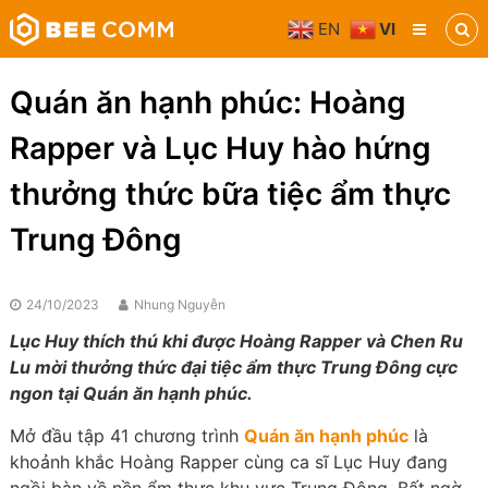
Skip
EN
VI
to
Bee
content
Comm
Truyền
Quán ăn hạnh phúc: Hoàng
thông
đa
Rapper và Lục Huy hào hứng
phương
tiện
thưởng thức bữa tiệc ẩm thực
Trung Đông
24/10/2023
Nhung Nguyễn
Lục Huy thích thú khi được Hoàng Rapper và Chen Ru
Lu mời thưởng thức đại tiệc ẩm thực Trung Đông cực
ngon tại Quán ăn hạnh phúc.
Mở đầu tập 41 chương trình
Quán ăn hạnh phúc
là
khoảnh khắc Hoàng Rapper cùng ca sĩ Lục Huy đang