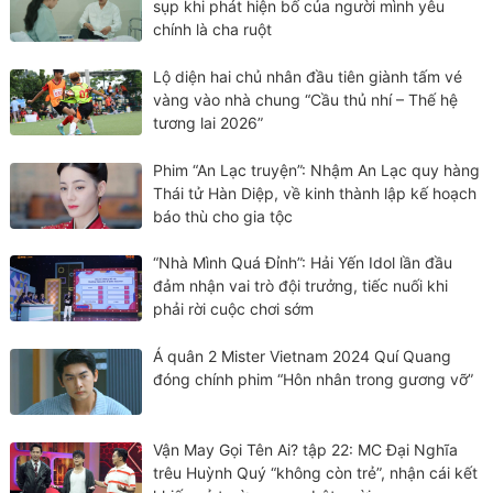
sụp khi phát hiện bố của người mình yêu
chính là cha ruột
Lộ diện hai chủ nhân đầu tiên giành tấm vé
vàng vào nhà chung “Cầu thủ nhí – Thế hệ
tương lai 2026”
Phim “An Lạc truyện”: Nhậm An Lạc quy hàng
Thái tử Hàn Diệp, về kinh thành lập kế hoạch
báo thù cho gia tộc
“Nhà Mình Quá Đỉnh”: Hải Yến Idol lần đầu
đảm nhận vai trò đội trưởng, tiếc nuối khi
phải rời cuộc chơi sớm
Á quân 2 Mister Vietnam 2024 Quí Quang
đóng chính phim “Hôn nhân trong gương vỡ”
Vận May Gọi Tên Ai? tập 22: MC Đại Nghĩa
trêu Huỳnh Quý “không còn trẻ”, nhận cái kết