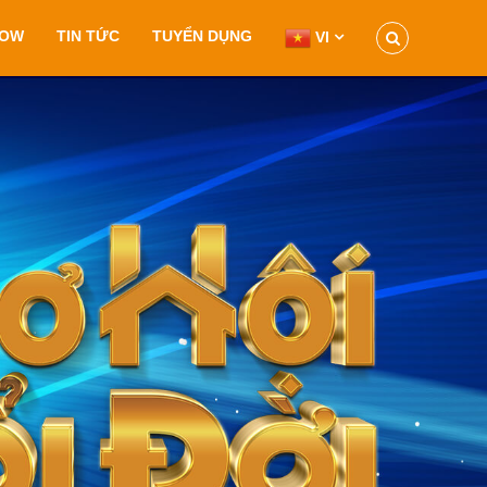
HOW
TIN TỨC
TUYỂN DỤNG
VI