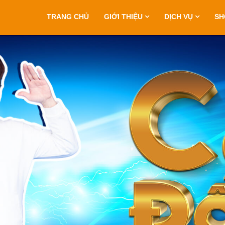
TRANG CHỦ
GIỚI THIỆU
DỊCH VỤ
S