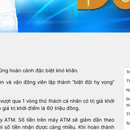
ững hoàn cảnh đặc biệt khó khăn.
T
T
ên và vận động viên lập thành “biệt đội hy vọng”
N
Đ
vượt qua 1 vòng thử thách cá nhân có trị giá khởi
ti
 giá trị khởi điểm là 60 triệu đồng.
T
y ATM
. Số tiền trên máy ATM sẽ giảm dần theo
S
hì số tiền nhận được càng nhiều. Khi hoàn thành