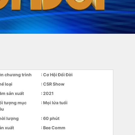
ên chương trình
: Cơ Hội Đổi Đời
hể loại
: CSR Show
ăm sản xuất
: 2021
ối tượng mục
: Mọi lứa tuổi
êu
hời lượng
: 60 phút
ản xuất
: Bee Comm