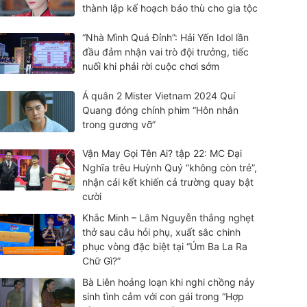
thành lập kế hoạch báo thù cho gia tộc
“Nhà Mình Quá Đỉnh”: Hải Yến Idol lần
đầu đảm nhận vai trò đội trưởng, tiếc
nuối khi phải rời cuộc chơi sớm
Á quân 2 Mister Vietnam 2024 Quí
Quang đóng chính phim “Hôn nhân
trong gương vỡ”
Vận May Gọi Tên Ai? tập 22: MC Đại
Nghĩa trêu Huỳnh Quý “không còn trẻ”,
nhận cái kết khiến cả trường quay bật
cười
Khắc Minh – Lâm Nguyễn thắng nghẹt
thở sau câu hỏi phụ, xuất sắc chinh
phục vòng đặc biệt tại “Úm Ba La Ra
Chữ Gì?”
Bà Liên hoảng loạn khi nghi chồng nảy
sinh tình cảm với con gái trong “Hợp