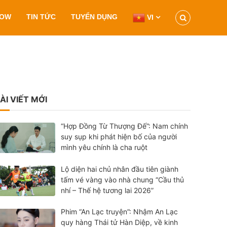
HOW
TIN TỨC
TUYỂN DỤNG
VI
ÀI VIẾT MỚI
“Hợp Đồng Từ Thượng Đế”: Nam chính
suy sụp khi phát hiện bố của người
mình yêu chính là cha ruột
Lộ diện hai chủ nhân đầu tiên giành
tấm vé vàng vào nhà chung “Cầu thủ
nhí – Thế hệ tương lai 2026”
Phim “An Lạc truyện”: Nhậm An Lạc
quy hàng Thái tử Hàn Diệp, về kinh