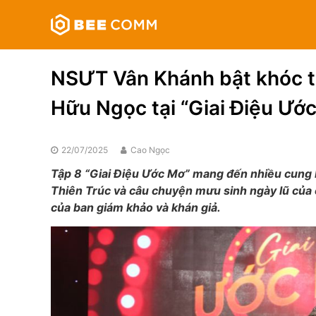
Skip
Bee
to
Comm
content
Truyền
thông
NSƯT Vân Khánh bật khóc t
đa
phương
Hữu Ngọc tại “Giai Điệu Ướ
tiện
22/07/2025
Cao Ngọc
Tập 8 “Giai Điệu Ước Mơ” mang đến nhiều cung b
Thiên Trúc và câu chuyện mưu sinh ngày lũ của
của ban giám khảo và khán giả.