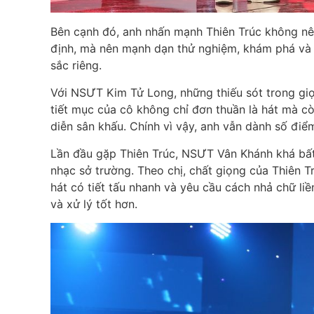
Bên cạnh đó, anh nhấn mạnh Thiên Trúc không nên
định, mà nên mạnh dạn thử nghiệm, khám phá và
sắc riêng.
Với NSƯT Kim Tử Long, những thiếu sót trong giọn
tiết mục của cô không chỉ đơn thuần là hát mà cò
diễn sân khấu. Chính vì vậy, anh vẫn dành số điể
Lần đầu gặp Thiên Trúc, NSƯT Vân Khánh khá bất
nhạc sở trường. Theo chị, chất giọng của Thiên Trú
hát có tiết tấu nhanh và yêu cầu cách nhả chữ li
và xử lý tốt hơn.