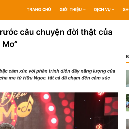
TRANG CHỦ
GIỚI THIỆU
DỊCH VỤ
S
rước câu chuyện đời thật của
c Mơ”
B
ậc cảm xúc với phần trình diễn đầy năng lượng của
 cha mẹ từ Hữu Ngọc, tất cả đã chạm đến cảm xúc