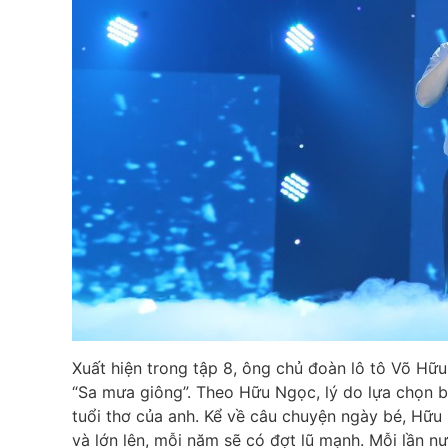
Xuất hiện trong tập 8, ông chủ đoàn lô tô Võ H
“Sa mưa giông”. Theo Hữu Ngọc, lý do lựa chọn bà
tuổi thơ của anh. Kể về câu chuyện ngày bé, Hữu
và lớn lên, mỗi năm sẽ có đợt lũ mạnh. Mỗi lần n