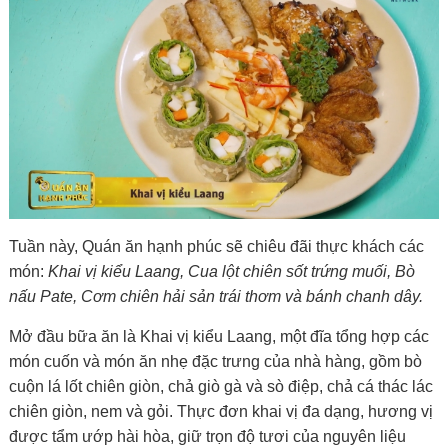
Tuần này, Quán ăn hạnh phúc sẽ chiêu đãi thực khách các
món:
Khai vị kiểu Laang, Cua lột chiên sốt trứng muối, Bò
nấu Pate, Cơm chiên hải sản trái thơm và bánh chanh dây.
Mở đầu bữa ăn là Khai vị kiểu Laang, một đĩa tổng hợp các
món cuốn và món ăn nhẹ đặc trưng của nhà hàng, gồm bò
cuộn lá lốt chiên giòn, chả giò gà và sò điệp, chả cá thác lác
chiên giòn, nem và gỏi. Thực đơn khai vị đa dạng, hương vị
được tẩm ướp hài hòa, giữ trọn độ tươi của nguyên liệu