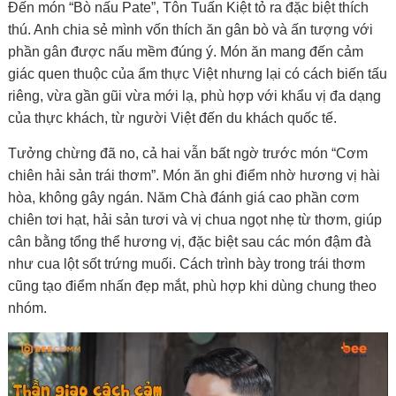
Đến món “Bò nấu Pate”, Tôn Tuấn Kiệt tỏ ra đặc biệt thích
thú. Anh chia sẻ mình vốn thích ăn gân bò và ấn tượng với
phần gân được nấu mềm đúng ý. Món ăn mang đến cảm
giác quen thuộc của ẩm thực Việt nhưng lại có cách biến tấu
riêng, vừa gần gũi vừa mới lạ, phù hợp với khẩu vị đa dạng
của thực khách, từ người Việt đến du khách quốc tế.
Tưởng chừng đã no, cả hai vẫn bất ngờ trước món “Cơm
chiên hải sản trái thơm”. Món ăn ghi điểm nhờ hương vị hài
hòa, không gây ngán. Năm Chà đánh giá cao phần cơm
chiên tơi hạt, hải sản tươi và vị chua ngọt nhẹ từ thơm, giúp
cân bằng tổng thể hương vị, đặc biệt sau các món đậm đà
như cua lột sốt trứng muối. Cách trình bày trong trái thơm
cũng tạo điểm nhấn đẹp mắt, phù hợp khi dùng chung theo
nhóm.