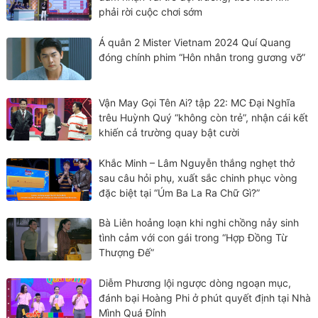
phải rời cuộc chơi sớm
Á quân 2 Mister Vietnam 2024 Quí Quang
đóng chính phim “Hôn nhân trong gương vỡ”
Vận May Gọi Tên Ai? tập 22: MC Đại Nghĩa
trêu Huỳnh Quý “không còn trẻ”, nhận cái kết
khiến cả trường quay bật cười
Khắc Minh – Lâm Nguyễn thắng nghẹt thở
sau câu hỏi phụ, xuất sắc chinh phục vòng
đặc biệt tại “Úm Ba La Ra Chữ Gì?”
Bà Liên hoảng loạn khi nghi chồng nảy sinh
tình cảm với con gái trong “Hợp Đồng Từ
Thượng Đế”
Diễm Phương lội ngược dòng ngoạn mục,
đánh bại Hoàng Phi ở phút quyết định tại Nhà
Mình Quá Đỉnh