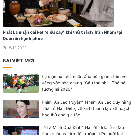
Phát La nhận cái kết “siêu cay” khi thử thách Trần Nhậm tại
Quán ăn hạnh phúc
15/12/2022
BÀI VIẾT MỚI
Lộ diện hai chủ nhân đầu tiên giành tấm vé
vàng vào nhà chung “Cầu thủ nhí – Thế hệ
tương lai 2026”
Phim “An Lạc truyện”: Nhậm An Lạc quy hàng
Thái tử Hàn Diệp, về kinh thành lập kế hoạch
báo thù cho gia tộc
“Nhà Mình Quá Đỉnh”: Hải Yến Idol lần đầu
đảm nhận vai trò đội trưởng, tiếc nuối khi