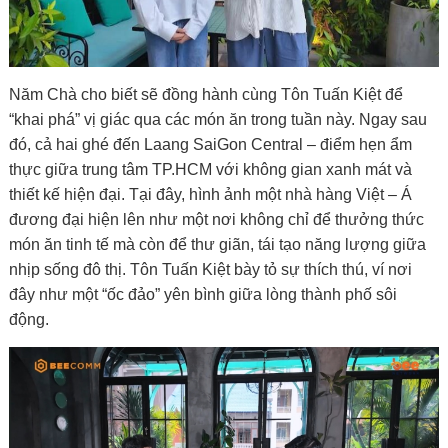
Năm Chà cho biết sẽ đồng hành cùng Tôn Tuấn Kiệt để
“khai phá” vị giác qua các món ăn trong tuần này. Ngay sau
đó, cả hai ghé đến Laang SaiGon Central – điểm hẹn ẩm
thực giữa trung tâm TP.HCM với không gian xanh mát và
thiết kế hiện đại. Tại đây, hình ảnh một nhà hàng Việt – Á
đương đại hiện lên như một nơi không chỉ để thưởng thức
món ăn tinh tế mà còn để thư giãn, tái tạo năng lượng giữa
nhịp sống đô thị. Tôn Tuấn Kiệt bày tỏ sự thích thú, ví nơi
đây như một “ốc đảo” yên bình giữa lòng thành phố sôi
động.