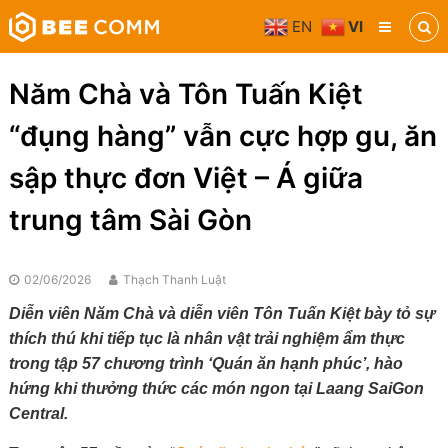
Skip
EN
VI
to
Bee
content
Comm
Truyền
Năm Chà và Tôn Tuấn Kiệt
thông
đa
“đụng hàng” vẫn cực hợp gu, ăn
phương
tiện
sập thực đơn Việt – Á giữa
trung tâm Sài Gòn
02/06/2026
Thạch Thanh Luật
Diễn viên Năm Chà và diễn viên Tôn Tuấn Kiệt bày tỏ sự
thích thú khi tiếp tục là nhân vật trải nghiệm ẩm thực
trong tập 57 chương trình ‘Quán ăn hạnh phúc’, hào
hứng khi thưởng thức các món ngon tại Laang SaiGon
Central.