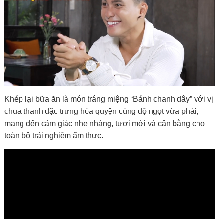
Khép lại bữa ăn là món tráng miệng “Bánh chanh dây” với vị
chua thanh đặc trưng hòa quyện cùng độ ngọt vừa phải,
mang đến cảm giác nhẹ nhàng, tươi mới và cân bằng cho
toàn bộ trải nghiệm ẩm thực.