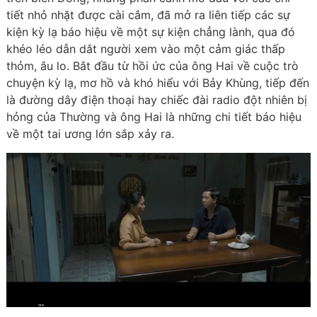
tiết nhỏ nhặt được cài cắm, đã mở ra liên tiếp các sự
kiện kỳ lạ báo hiệu về một sự kiện chẳng lành, qua đó
khéo léo dẫn dắt người xem vào một cảm giác thấp
thỏm, âu lo. Bắt đầu từ hồi ức của ông Hai về cuộc trò
chuyện kỳ lạ, mơ hồ và khó hiểu với Bảy Khùng, tiếp đến
là đường dây điện thoại hay chiếc đài radio đột nhiên bị
hỏng của Thường và ông Hai là những chi tiết báo hiệu
về một tai ương lớn sắp xảy ra.