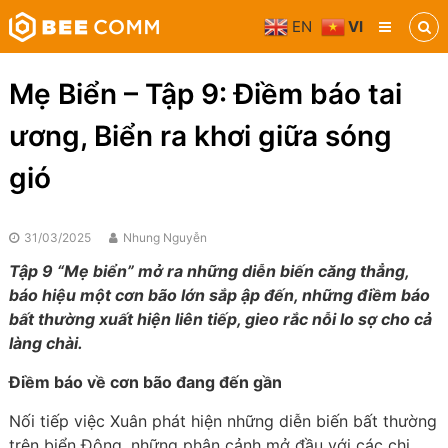
Skip
EN
VI
to
Bee
content
Comm
Truyền
Mẹ Biển – Tập 9: Điềm báo tai
thông
đa
ương, Biển ra khơi giữa sóng
phương
tiện
gió
31/03/2025
Nhung Nguyễn
Tập 9 “Mẹ biển” mở ra những diễn biến căng thẳng,
báo hiệu một cơn bão lớn sắp ập đến, những điềm báo
bất thường xuất hiện liên tiếp, gieo rắc nỗi lo sợ cho cả
làng chài.
Điềm báo về cơn bão đang đến gần
Nối tiếp việc Xuân phát hiện những diễn biến bất thường
trên biển Đông, những phân cảnh mở đầu với các chi