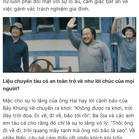
nữ luôn phải đối mặt với sự lo âu, cảm giác bất an về
việc gánh vác trách nghiệm gia đình.
Liệu chuyến tàu có an toàn trở về như lời chúc của mọi
người?
Mặc cho sự lo lắng của ông Hai hay lời cảnh báo của
Bảy Khùng về chuyến ra khơi: “Không được ra khơi, trời
đày trời đọa. Đi về, đi về, bão tới rồi”. Ba Sịa và các anh
em tàu cá cho rằng đó chỉ là sự lo lắng vô lý: “Thôi ông
đi về đi, trời quang mây tạnh mà ông nói bão là sao”. Về
phần Biển, cậu bé cảm thấy rất phấn khích khi trốn