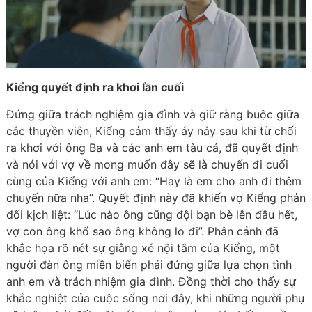
Kiểng quyết định ra khơi lần cuối
Đứng giữa trách nghiệm gia đình và giữ ràng buộc giữa
các thuyền viên, Kiểng cảm thấy áy náy sau khi từ chối
ra khơi với ông Ba và các anh em tàu cá, đã quyết định
và nói với vợ về mong muốn đây sẽ là chuyến đi cuối
cùng của Kiểng với anh em: “Hay là em cho anh đi thêm
chuyến nữa nha”. Quyết định này đã khiến vợ Kiểng phản
đối kịch liệt: “Lúc nào ông cũng đội bạn bè lên đầu hết,
vợ con ông khổ sao ông không lo đi”. Phân cảnh đã
khắc họa rõ nét sự giằng xé nội tâm của Kiểng, một
người đàn ông miền biển phải đứng giữa lựa chọn tình
anh em và trách nhiệm gia đình. Đồng thời cho thấy sự
khắc nghiệt của cuộc sống nơi đây, khi những người phụ