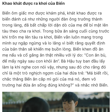
Khao khát được ra khơi của Biển
Biển ôm giấc mơ được khám phá, khát khao được ra
biển đánh cá như những người đàn ông trưởng thành
trong làng, đã bất chấp lời dặn dò của mẹ để bí mật lên
tàu theo cha ra khơi. Trong bữa ăn sáng cuối cùng trước
khi trốn mẹ lên tàu ra khơi, Biển vẫn luôn mang trong
mình sự ngập ngừng và lo lắng vì biết rằng quyết định
của bản thân sẽ khiến mẹ buồn lòng. Biển khen đồ ăn
mẹ nấu và cố gắng ăn thật nhiều với lý do: “Con ăn bù,
để mấy ngày sau con khỏi ăn”. Bà Hậu tuy ban đầu lấy
làm lạ khi nghe con nói vậy, nhưng sau đó cho rằng đó
chỉ là một trò nghịch ngợm của hai đứa trẻ: “Má biết rồi,
chắc thằng Bến ăn cắp mì gói của má nó, đem vô
trường hai đứa ăn sống đúng không?” và nhắc nhở Biển.