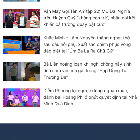
Vận May Gọi Tên Ai? tập 22: MC Đại Nghĩa
trêu Huỳnh Quý “không còn trẻ”, nhận cái kết
khiến cả trường quay bật cười
Khắc Minh – Lâm Nguyễn thắng nghẹt thở
sau câu hỏi phụ, xuất sắc chinh phục vòng
đặc biệt tại “Úm Ba La Ra Chữ Gì?”
Bà Liên hoảng loạn khi nghi chồng nảy sinh
tình cảm với con gái trong “Hợp Đồng Từ
Thượng Đế”
Diễm Phương lội ngược dòng ngoạn mục,
đánh bại Hoàng Phi ở phút quyết định tại Nhà
Mình Quá Đỉnh