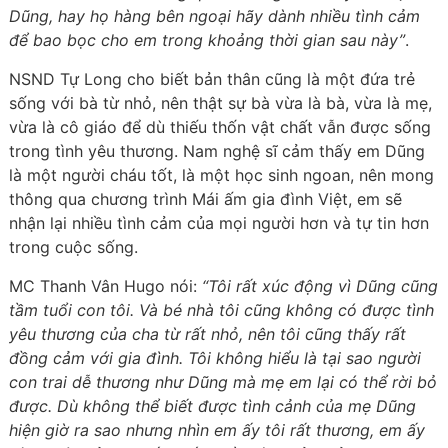
Dũng, hay họ hàng bên ngoại hãy dành nhiều tình cảm
để bao bọc cho em trong khoảng thời gian sau này”
.
NSND Tự Long cho biết bản thân cũng là một đứa trẻ
sống với bà từ nhỏ, nên thật sự bà vừa là bà, vừa là mẹ,
vừa là cô giáo để dù thiếu thốn vật chất vẫn được sống
trong tình yêu thương. Nam nghệ sĩ cảm thấy em Dũng
là một người cháu tốt, là một học sinh ngoan, nên mong
thông qua chương trình Mái ấm gia đình Việt, em sẽ
nhận lại nhiều tình cảm của mọi người hơn và tự tin hơn
trong cuộc sống.
MC Thanh Vân Hugo nói:
“Tôi rất xúc động vì Dũng cũng
tầm tuổi con tôi. Và bé nhà tôi cũng không có được tình
yêu thương của cha từ rất nhỏ, nên tôi cũng thấy rất
đồng cảm với gia đình. Tôi không hiểu là tại sao người
con trai dễ thương như Dũng mà mẹ em lại có thể rời bỏ
được. Dù không thể biết được tình cảnh của mẹ Dũng
hiện giờ ra sao nhưng nhìn em ấy tôi rất thương, em ấy