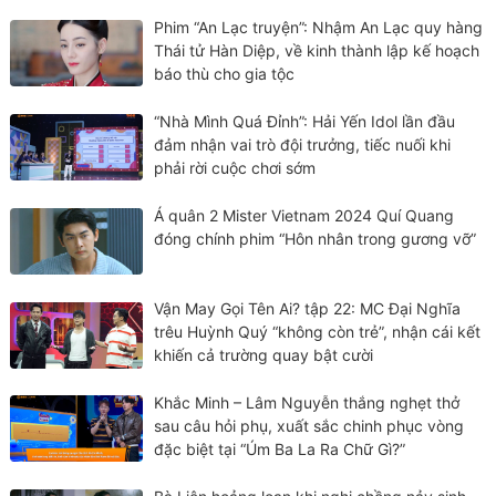
Phim “An Lạc truyện”: Nhậm An Lạc quy hàng
Thái tử Hàn Diệp, về kinh thành lập kế hoạch
báo thù cho gia tộc
“Nhà Mình Quá Đỉnh”: Hải Yến Idol lần đầu
đảm nhận vai trò đội trưởng, tiếc nuối khi
phải rời cuộc chơi sớm
Á quân 2 Mister Vietnam 2024 Quí Quang
đóng chính phim “Hôn nhân trong gương vỡ”
Vận May Gọi Tên Ai? tập 22: MC Đại Nghĩa
trêu Huỳnh Quý “không còn trẻ”, nhận cái kết
khiến cả trường quay bật cười
Khắc Minh – Lâm Nguyễn thắng nghẹt thở
sau câu hỏi phụ, xuất sắc chinh phục vòng
đặc biệt tại “Úm Ba La Ra Chữ Gì?”