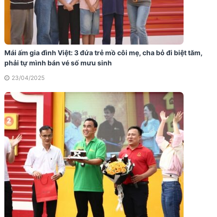
Mái ấm gia đình Việt: 3 đứa trẻ mồ côi mẹ, cha bỏ đi biệt tăm,
phải tự mình bán vé số mưu sinh
23/04/2025