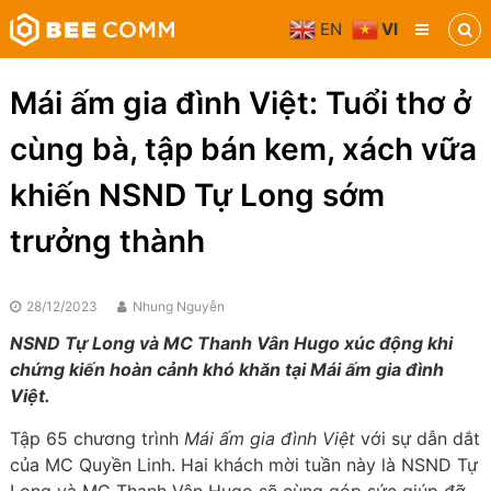
Skip
EN
VI
to
Bee
content
Comm
Truyền
Mái ấm gia đình Việt: Tuổi thơ ở
thông
đa
cùng bà, tập bán kem, xách vữa
phương
tiện
khiến NSND Tự Long sớm
trưởng thành
28/12/2023
Nhung Nguyễn
NSND Tự Long và MC Thanh Vân Hugo xúc động khi
chứng kiến hoàn cảnh khó khăn tại Mái ấm gia đình
Việt.
Tập 65 chương trình
Mái ấm gia đình Việt
với sự dẫn dắt
của MC Quyền Linh. Hai khách mời tuần này là NSND Tự