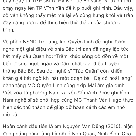
bay ngay từ TP.HCM ra Hà Nội lúc 5h sáng và tranh thủ
chạy ngay lên TP Vĩnh Yên để kịp buổi ghi hình. Dẫu vậy,
cô vẫn không thấy mệt mà lại vô cùng hứng khởi và tràn
đầy năng lượng để thực hiện thử thách của chương
trình.
Về phần NSND Tự Long, khi Quyền Linh đề nghị được
nghe một giai điệu về phía Bắc thì anh đã ngay lập tức
hát mấy câu Quan họ: “Trăm khúc sông đổ dồn về một
bến…” cực ngọt ngào và đậm chất giai điệu truyền
thống Bắc Bộ. Sau đó, nghệ sĩ “Táo Quân” còn khiến
khán giả bất ngờ khi hát một đoạn bài “Dạ cổ hoài lang”
dành tặng MC Quyền Linh cùng ekip Mái ấm gia đình
Việt vừa từ phương Nam xa xôi đến Vĩnh Phúc ghi hình.
Nam nghệ sĩ sẽ phối hợp cùng MC Thanh Vân Hugo thực
hiện các thử thách để giúp đỡ hoàn cảnh các em nhỏ
mồ côi.
Hoàn cảnh đầu tiên là em Nguyễn Văn Dũng (2010), hiện
đang sống cùng ông bà nội ở Nho Quan, Ninh Bình. Cha