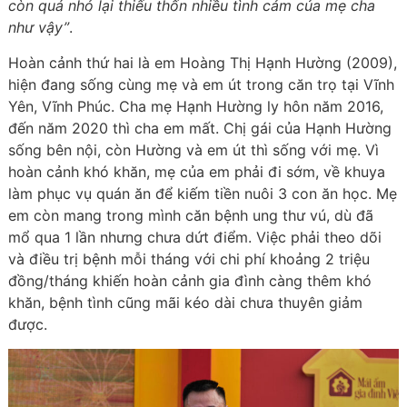
còn quá nhỏ lại thiếu thốn nhiều tình cảm của mẹ cha
như vậy”
.
Hoàn cảnh thứ hai là em Hoàng Thị Hạnh Hường (2009),
hiện đang sống cùng mẹ và em út trong căn trọ tại Vĩnh
Yên, Vĩnh Phúc. Cha mẹ Hạnh Hường ly hôn năm 2016,
đến năm 2020 thì cha em mất. Chị gái của Hạnh Hường
sống bên nội, còn Hường và em út thì sống với mẹ. Vì
hoàn cảnh khó khăn, mẹ của em phải đi sớm, về khuya
làm phục vụ quán ăn để kiếm tiền nuôi 3 con ăn học. Mẹ
em còn mang trong mình căn bệnh ung thư vú, dù đã
mổ qua 1 lần nhưng chưa dứt điểm. Việc phải theo dõi
và điều trị bệnh mỗi tháng với chi phí khoảng 2 triệu
đồng/tháng khiến hoàn cảnh gia đình càng thêm khó
khăn, bệnh tình cũng mãi kéo dài chưa thuyên giảm
được.