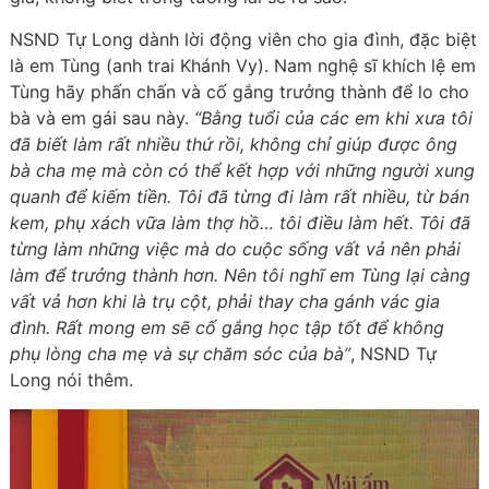
NSND Tự Long dành lời động viên cho gia đình, đặc biệt
là em Tùng (anh trai Khánh Vy). Nam nghệ sĩ khích lệ em
Tùng hãy phấn chấn và cố gắng trưởng thành để lo cho
bà và em gái sau này.
“Bằng tuổi của các em khi xưa tôi
đã biết làm rất nhiều thứ rồi, không chỉ giúp được ông
bà cha mẹ mà còn có thể kết hợp với những người xung
quanh để kiếm tiền. Tôi đã từng đi làm rất nhiều, từ bán
kem, phụ xách vữa làm thợ hồ… tôi điều làm hết. Tôi đã
từng làm những việc mà do cuộc sống vất vả nên phải
làm để trưởng thành hơn. Nên tôi nghĩ em Tùng lại càng
vất vả hơn khi là trụ cột, phải thay cha gánh vác gia
đình. Rất mong em sẽ cố gắng học tập tốt để không
phụ lòng cha mẹ và sự chăm sóc của bà”
, NSND Tự
Long nói thêm.