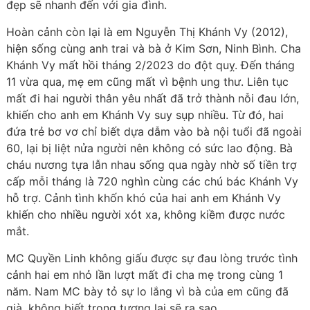
đẹp sẽ nhanh đến với gia đình.
Hoàn cảnh còn lại là em Nguyễn Thị Khánh Vy (2012),
hiện sống cùng anh trai và bà ở Kim Sơn, Ninh Bình. Cha
Khánh Vy mất hồi tháng 2/2023 do đột quỵ. Đến tháng
11 vừa qua, mẹ em cũng mất vì bệnh ung thư. Liên tục
mất đi hai người thân yêu nhất đã trở thành nỗi đau lớn,
khiến cho anh em Khánh Vy suy sụp nhiều. Từ đó, hai
đứa trẻ bơ vơ chỉ biết dựa dẫm vào bà nội tuổi đã ngoài
60, lại bị liệt nửa người nên không có sức lao động. Bà
cháu nương tựa lẫn nhau sống qua ngày nhờ số tiền trợ
cấp mỗi tháng là 720 nghìn cùng các chú bác Khánh Vy
hỗ trợ. Cảnh tình khốn khó của hai anh em Khánh Vy
khiến cho nhiều người xót xa, không kiềm được nước
mắt.
MC Quyền Linh không giấu được sự đau lòng trước tình
cảnh hai em nhỏ lần lượt mất đi cha mẹ trong cùng 1
năm. Nam MC bày tỏ sự lo lắng vì bà của em cũng đã
già, không biết trong tương lai sẽ ra sao.