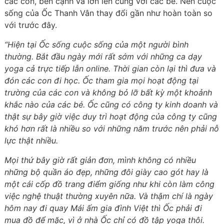
các con, bên cạnh và lớn lên cùng với các bé. Nên cuộc
sống của Ốc Thanh Vân thay đổi gần như hoàn toàn so
với trước đây.
“Hiện tại Ốc sống cuộc sống của một người bình
thường. Bắt đầu ngày mới rất sớm với những ca dạy
yoga cả trực tiếp lẫn online. Thời gian còn lại thì đưa và
đón các con đi học. Ốc tham gia mọi hoạt động tại
trường của các con và không bỏ lỡ bất kỳ một khoảnh
khắc nào của các bé. Ốc cũng có công ty kinh doanh và
thật sự bây giờ việc duy trì hoạt động của công ty cũng
khó hơn rất là nhiều so với những năm trước nên phải nỗ
lực thật nhiều.
Mọi thứ bây giờ rất giản đơn, mình không có nhiều
những bộ quần áo đẹp, những đôi giày cao gót hay là
một cái cốp đồ trang điểm giống như khi còn làm công
việc nghệ thuật thường xuyên nữa. Và thậm chí là ngày
hôm nay đi quay Mái ấm gia đình Việt thì Ốc phải đi
mua đồ để mặc, vì ở nhà Ốc chỉ có đồ tập yoga thôi.