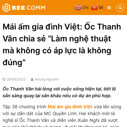
Skip
EN
VI
to
Bee
content
Comm
Truyền
Mái ấm gia đình Việt: Ốc Thanh
thông
đa
Vân chia sẻ “Làm nghệ thuật
phương
tiện
mà không có áp lực là không
đúng”
26/06/2023
Nhung Nguyễn
Ốc Thanh Vân hài lòng với cuộc sống hiện tại, tiết lộ
sẵn sàng quay lại sân khấu nếu có dự án phù hợp.
Tập 38 chương trình
Mái ấm gia đình Việt
vừa lên sóng
với sự dẫn dắt của MC Quyền Linh. Hai khách mời là
nghệ sĩ Ốc Thanh Vân và diễn viên Xuân Nghị đã vượt