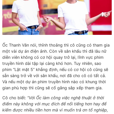
Ốc Thanh Vân nói, thỉnh thoảng thì cô cũng có tham gia
một vài dự án điện ảnh. Còn về sân khấu thì đã lâu nữ
diễn viên không có cơ hội quay trở lại, lĩnh vực phim
truyền hình dài tập lại càng khó hơn. Tuy nhiên, sao
phim “Lật mặt 5” khẳng định, nếu có cơ hội cô cũng sẽ
sẵn sàng trở về với sân khấu, nơi đã cho cô có tất cả.
Và nếu một dự án phim truyền hình nào có khung thời
gian phù hợp thì cũng sẽ cố gắng sắp xếp tham gia.
Cô cho biết:
“Với Ốc làm công việc nghệ thuật ở thời
điểm này không với mục đích để nổi tiếng hơn hay để
kiếm được nhiều tiền hơn mà vì muốn trả ơn tổ nghiệp,