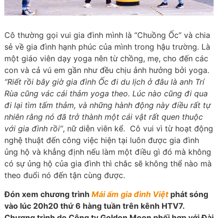
Cô thường gọi vui gia đình mình là “Chuồng Ốc” và chia
sẻ về gia đình hạnh phúc của mình trong hậu trường. Là
một giáo viên dạy yoga nên từ chồng, mẹ, cho đến các
con và cả vú em gần như đều chịu ảnh hưởng bởi yoga.
“Riết rồi bây giờ gia đình Ốc đi du lịch ở đâu là anh Trí
Rùa cũng vác cái thảm yoga theo. Lúc nào cũng đi qua
đi lại tìm tấm thảm, và những hành động này điều rất tự
nhiên rằng nó đã trở thành một cái vật rất quen thuộc
với gia đình rồi”
, nữ diễn viên kể. Cô vui vì từ hoạt động
nghệ thuật đến công việc hiện tại luôn được gia đình
ủng hộ và khẳng định nếu làm một điều gì đó mà không
có sự ủng hộ của gia đình thì chắc sẽ không thể nào mà
theo đuổi nó đến tận cùng được.
Đón xem chương trình
Mái ấm gia đình Việt
phát sóng
vào lúc 20h20 thứ 6 hàng tuần trên kênh HTV7.
Chương trình do Công ty Golden Moon phối hợp với Đài