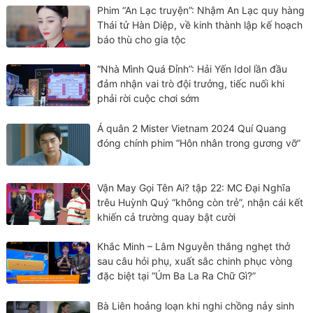
Phim “An Lạc truyện”: Nhậm An Lạc quy hàng
Thái tử Hàn Diệp, về kinh thành lập kế hoạch
báo thù cho gia tộc
“Nhà Mình Quá Đỉnh”: Hải Yến Idol lần đầu
đảm nhận vai trò đội trưởng, tiếc nuối khi
phải rời cuộc chơi sớm
Á quân 2 Mister Vietnam 2024 Quí Quang
đóng chính phim “Hôn nhân trong gương vỡ”
Vận May Gọi Tên Ai? tập 22: MC Đại Nghĩa
trêu Huỳnh Quý “không còn trẻ”, nhận cái kết
khiến cả trường quay bật cười
Khắc Minh – Lâm Nguyễn thắng nghẹt thở
sau câu hỏi phụ, xuất sắc chinh phục vòng
đặc biệt tại “Úm Ba La Ra Chữ Gì?”
Bà Liên hoảng loạn khi nghi chồng nảy sinh