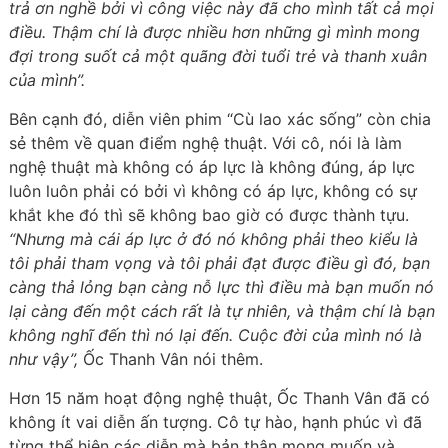
trả ơn nghề bởi vì công việc này đã cho mình tất cả mọi
điều. Thậm chí là được nhiều hơn những gì mình mong
đợi trong suốt cả một quãng đời tuổi trẻ và thanh xuân
của mình”.
Bên cạnh đó, diễn viên phim “Cù lao xác sống” còn chia
sẻ thêm về quan điểm nghệ thuật. Với cô, nói là làm
nghệ thuật mà không có áp lực là không đúng, áp lực
luôn luôn phải có bởi vì không có áp lực, không có sự
khắt khe đó thì sẽ không bao giờ có được thành tựu.
“Nhưng mà cái áp lực ở đó nó không phải theo kiểu là
tôi phải tham vọng và tôi phải đạt được điều gì đó, bạn
càng thả lỏng bạn càng nỗ lực thì điều mà bạn muốn nó
lại càng đến một cách rất là tự nhiên, và thậm chí là bạn
không nghĩ đến thì nó lại đến. Cuộc đời của mình nó là
như vậy”,
Ốc Thanh Vân nói thêm.
Hơn 15 năm hoạt động nghệ thuật, Ốc Thanh Vân đã có
không ít vai diễn ấn tượng. Cô tự hào, hạnh phúc vì đã
từng thể hiện các diễn mà bản thân mong muốn và