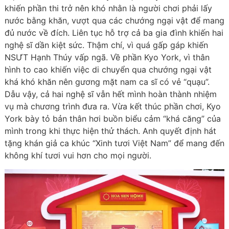
khiến phần thi trở nên khó nhằn là người chơi phải lấy
nước bằng khăn, vượt qua các chướng ngại vật để mang
đủ nước về đích. Liên tục hỗ trợ cả ba gia đình khiến hai
nghệ sĩ dần kiệt sức. Thậm chí, vì quá gấp gáp khiến
NSƯT Hạnh Thúy vấp ngã. Về phần Kyo York, vì thân
hình to cao khiến việc di chuyển qua chướng ngại vật
khá khó khăn nên gương mặt nam ca sĩ có vẻ “quạu”.
Dẫu vậy, cả hai nghệ sĩ vẫn hết mình hoàn thành nhiệm
vụ mà chương trình đưa ra. Vừa kết thúc phần chơi, Kyo
York bày tỏ bản thân hơi buồn biểu cảm “khá căng” của
mình trong khi thực hiện thử thách. Anh quyết định hát
tặng khán giả ca khúc “Xinh tươi Việt Nam” để mang đến
không khí tươi vui hơn cho mọi người.