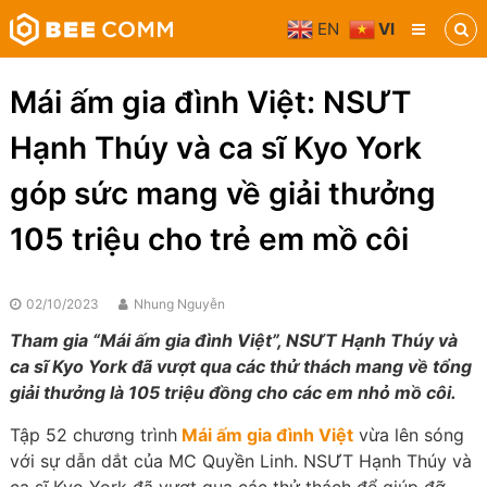
Skip
EN
VI
to
Bee
content
Comm
Truyền
Mái ấm gia đình Việt: NSƯT
thông
đa
Hạnh Thúy và ca sĩ Kyo York
phương
tiện
góp sức mang về giải thưởng
105 triệu cho trẻ em mồ côi
02/10/2023
Nhung Nguyễn
Tham gia “Mái ấm gia đình Việt”, NSƯT Hạnh Thúy và
ca sĩ Kyo York đã vượt qua các thử thách mang về tổng
giải thưởng là 105 triệu đồng cho các em nhỏ mồ côi.
Tập 52 chương trình
Mái ấm gia đình Việt
vừa lên sóng
với sự dẫn dắt của MC Quyền Linh. NSƯT Hạnh Thúy và