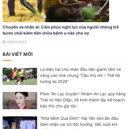
Chuyến xe nhân ái: Cảm phục nghị lực của người chồng trẻ
bươn chải kiếm tiền chữa bệnh u não cho vợ
06/03/2023
BÀI VIẾT MỚI
Lộ diện hai chủ nhân đầu tiên giành tấm vé
vàng vào nhà chung “Cầu thủ nhí – Thế hệ
tương lai 2026”
Phim “An Lạc truyện”: Nhậm An Lạc quy hàng
Thái tử Hàn Diệp, về kinh thành lập kế hoạch
báo thù cho gia tộc
“Nhà Mình Quá Đỉnh”: Hải Yến Idol lần đầu
đảm nhận vai trò đội trưởng, tiếc nuối khi