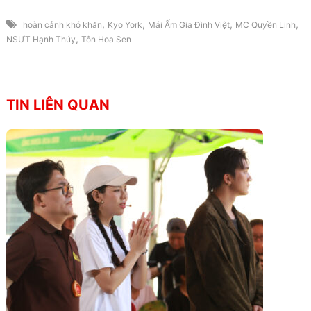
,
,
,
,
hoàn cảnh khó khăn
Kyo York
Mái Ấm Gia Đình Việt
MC Quyền Linh
,
NSƯT Hạnh Thúy
Tôn Hoa Sen
TIN LIÊN QUAN