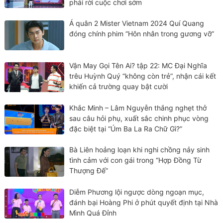
phải rời cuộc chơi sớm
Á quân 2 Mister Vietnam 2024 Quí Quang
đóng chính phim “Hôn nhân trong gương vỡ”
Vận May Gọi Tên Ai? tập 22: MC Đại Nghĩa
trêu Huỳnh Quý “không còn trẻ”, nhận cái kết
khiến cả trường quay bật cười
Khắc Minh – Lâm Nguyễn thắng nghẹt thở
sau câu hỏi phụ, xuất sắc chinh phục vòng
đặc biệt tại “Úm Ba La Ra Chữ Gì?”
Bà Liên hoảng loạn khi nghi chồng nảy sinh
tình cảm với con gái trong “Hợp Đồng Từ
Thượng Đế”
Diễm Phương lội ngược dòng ngoạn mục,
đánh bại Hoàng Phi ở phút quyết định tại Nhà
Mình Quá Đỉnh