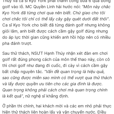
Thúy và ca sĩ Kyo York phải thành công đưa 6 quả bóng
golf vào lỗ. MC Quyền Linh hài hước nói:
“Môn này chắc
Kyo York đã từng chơi qua nên biết. Chứ giao cho tôi
chơi chắc tôi chỉ có thể lấy cây gậy quét dưới đất thôi”
.
Ca sĩ Kyo York cho biết đã từng đánh golf nhưng không
giỏi lắm, anh biết được cách cầm gậy golf đúng nhưng
do áp lực thời gian cũng khiến anh hồi hộp nên có nhiều
pha đánh trượt.
Sau thử thách, NSƯT Hạnh Thúy nhận xét đàn em chơi
golf rất đúng phong cách của môn thể thao này, còn cô
thì chơi golf như đang đi cuốc, đi cày vì cách cầm gậy
bất chấp nguyên tắc.
“Vấn đề quan trọng là hiệu quả,
sao cũng được miễn sao mình có thể vượt qua thử thách
và lấy được quyền ưu tiên cho các gia đình là được.
Quan trọng không phải cách chơi mà quan trọng chính
là kết quả”
, nữ nghệ sĩ khẳng định.
Ở phần thi chính, hai khách mời và các em nhỏ phải thực
hiện thử thách liên hoàn lấy và vận chuyển nước. Điều