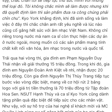
vậy, chắc chắn tôi sẽ tiếp tục thử sức mình với những
thể loại đó. Tôi không chắc mình sẽ làm được nhưng khi
đã quyết định làm thì sản phẩm đưa ra công chúng phải
chỉn chu”
. Kyo York khẳng định, khi đã sinh sống và làm
việc ở đây thì chắc chắn anh rất yêu nghề và lúc nào
cũng cố gắng hết sức với âm nhạc Việt Nam. Không chỉ
riêng trong nước mà nam ca sĩ còn thực hiện các dự án
ở nước ngoài, mong muốn có các sản phẩm mang tính
chất kết nối văn hóa, âm nhạc trong nước và quốc tế.
Trải qua hai vòng thi, gia đình em Phạm Nguyễn Duy
Thái nhận về giải thưởng 15 triệu đồng. Trong khi đó, gia
đình em Nguyễn Đoàn Anh Kiệt về nhì, nhận được 20
triệu đồng. Còn gia đình Nguyễn Thị Thùy Trang tiếp tục
bước vào vòng đặc biệt, mang về cơ hội rút 2 bảng
logo với giá trị tiền thưởng là 70 triệu đồng từ Tập đoàn
Hoa Sen. NSƯT Hạnh Thúy và ca sĩ Kyo York cũng dành
tặng phần quà đặc biệt để tiếp sức cho các nhân vật.
Như vậy, với sự hỗ trợ của hai nghệ sĩ khách mời và MC