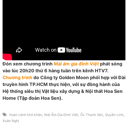
Đón xem chương trình
Mái ấm gia đình Việt
phát sóng
vào lúc 20h20 thứ 6 hàng tuần trên kênh HTV7.
Chương trình
do Công ty Golden Moon phối hợp với Đài
truyền hình TP.HCM thực hiện, với sự đồng hành của
Hệ thống siêu thị Vật liệu xây dựng & Nội thất Hoa Sen
Home (Tập đoàn Hoa Sen).
,
,
,
,
hoàn cảnh khó khăn
Mái Ấm Gia Đình Việt
Ốc Thanh Vân
Quyền Linh
Xuân Nghị