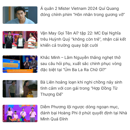
Á quân 2 Mister Vietnam 2024 Quí Quang
đóng chính phim “Hôn nhân trong gương vỡ”
Vận May Gọi Tên Ai? tập 22: MC Đại Nghĩa
trêu Huỳnh Quý “không còn trẻ”, nhận cái kết
khiến cả trường quay bật cười
Khắc Minh – Lâm Nguyễn thắng nghẹt thở
sau câu hỏi phụ, xuất sắc chinh phục vòng
đặc biệt tại “Úm Ba La Ra Chữ Gì?”
Bà Liên hoảng loạn khi nghi chồng nảy sinh
tình cảm với con gái trong “Hợp Đồng Từ
Thượng Đế”
Diễm Phương lội ngược dòng ngoạn mục,
đánh bại Hoàng Phi ở phút quyết định tại Nhà
Mình Quá Đỉnh