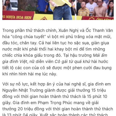
Trong phần thử thách chính, Xuân Nghị và Ốc Thanh Vân
hóa “công chúa tuyết” vì bột mì phủ trắng xóa mặt mũi,
đầu tóc, chân tay. Cả hai liên tục ho sặc sụa, giàn giụa
nước mắt khi phải thổi hai khay bột mì để tìm những
chiếc chìa khóa giấu trong đó. Tại hậu trường
Mái ấm
gia đình Việt
, nữ diễn viên
Cô gái từ quá khứ
hài hước
tiết lộ các con của cô sẽ được một phen cười đau bụng
khi nhìn hình hài mẹ lúc này.
Với sự nỗ lực, kết hợp ăn ý của hai nghệ sĩ, gia đình em
Nguyễn Nhật Trường giành được giải thưởng 15 triệu
đồng với thời gian hoàn thành thử thách là 15 phút 10
giây. Gia đình em Phạm Trọng Phúc mang về giải
thưởng 20 triệu đồng với thời gian hoàn thành thử thách
là 13 phút 04 giây. Xuất sắc hoàn thành các thử thách