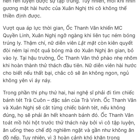
nên rèn luyện được sự tập trung. Tuy nhiên, mỗi khi nhìn
gương mặt hài hước của Xuân Nghị thì cô không thể
thiền định được.
Vượt qua áp lực thời gian, Ốc Thanh Vân khiến MC
Quyền Linh, Xuân Nghị ngỡ ngàng khi liên tục ném bóng
trúng ly. Thậm chí, nữ diễn viên
Lật mặt
còn kiên quyết
đòi ném lại một quả bóng mà do Xuân Nghị ăn gian, bỏ
vào ly. Tại hậu trường, Ốc Thanh Vân thở phào nhẹ nhõm
khi hoàn thành thử thách đầu tiên. Nữ diễn viên hài hước
cho biết nếu thất bại, chắc cô sẽ ăn không ngon, ngủ
không yên vì áy náy.
Trong phần thi phụ thứ hai, hai nghệ sĩ phải đi tìm chiếc
bánh tét Trà Cuôn – đặc sản của Trà Vinh. Ốc Thanh Vân
và Xuân Nghị sẽ cắt từng chiếc bánh tét, nếu không
đúng, họ sẽ phải ăn hết khoanh bánh đó. Ốc Thanh Vân
toát mồ hôi hột trước thử thách này bởi vì cô tập luyện,
ăn uống theo chế độ nghiêm ngặt và gần như không ăn
đồ nếp. Tuy nhiên, vì 3 hoàn cảnh khó khăn trong