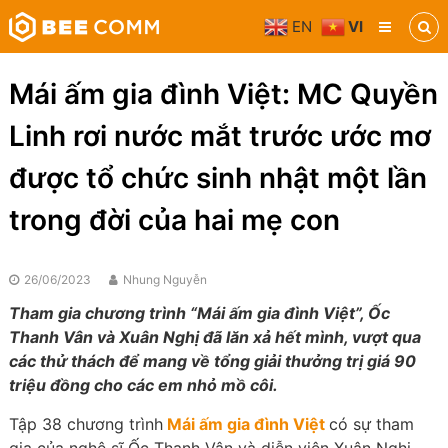
Skip
EN
VI
to
Bee
content
Comm
Truyền
Mái ấm gia đình Việt: MC Quyền
thông
đa
Linh rơi nước mắt trước ước mơ
phương
tiện
được tổ chức sinh nhật một lần
trong đời của hai mẹ con
26/06/2023
Nhung Nguyễn
Tham gia chương trình “Mái ấm gia đình Việt”, Ốc
Thanh Vân và Xuân Nghị đã lăn xả hết mình, vượt qua
các thử thách để mang về tổng giải thưởng trị giá 90
triệu đồng cho các em nhỏ mồ côi.
Tập 38 chương trình
Mái ấm gia đình Việt
có sự tham