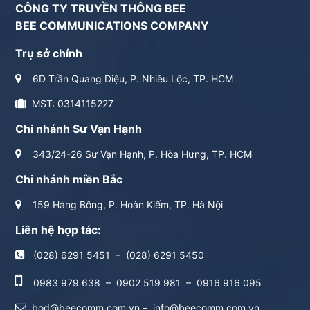
CÔNG TY TRUYỀN THÔNG BEE
BEE COMMUNICATIONS COMPANY
Trụ sở chính
6D Trần Quang Diệu, P. Nhiêu Lộc, TP. HCM
MST: 0314115227
Chi nhánh Sư Vạn Hạnh
343/24-26 Sư Vạn Hạnh, P. Hòa Hưng, TP. HCM
Chi nhánh miền Bắc
159 Hàng Bông, P. Hoàn Kiếm, TP. Hà Nội
Liên hệ hợp tác:
(028) 6291 5451
–
(028) 6291 5450
0983 979 638
–
0902 519 981
–
0916 916 095
bod@beecomm.com.vn
–
info@beecomm.com.vn