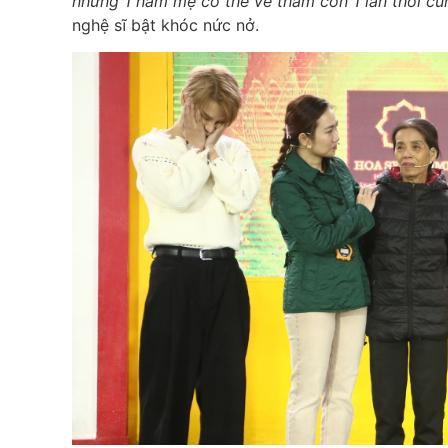
nhưng 1 năm mẹ có thể về thăm con 1 lần thôi c
nghệ sĩ bật khóc nức nở.