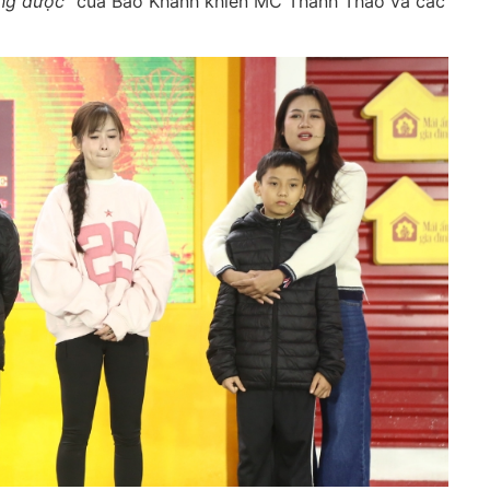
ũng được”
của Bảo Khánh khiến MC Thanh Thảo và các