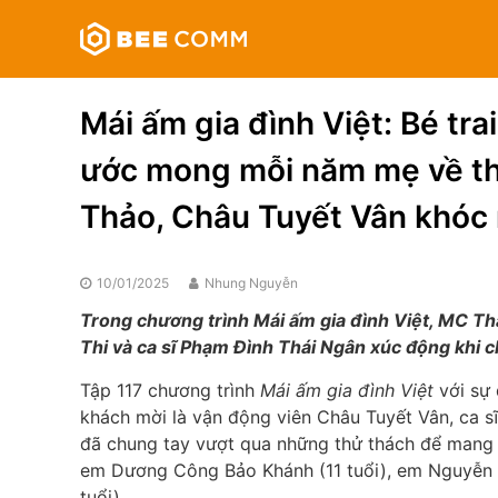
Skip
Bee
to
Comm
content
Truyền
thông
Mái ấm gia đình Việt: Bé trai
đa
phương
ước mong mỗi năm mẹ về th
tiện
Thảo, Châu Tuyết Vân khóc
10/01/2025
Nhung Nguyễn
Trong chương trình Mái ấm gia đình Việt, MC Th
Thi và ca sĩ Phạm Đình Thái Ngân xúc động khi 
Tập 117 chương trình
Mái ấm gia đình Việt
với sự
khách mời là vận động viên Châu Tuyết Vân, ca sĩ
đã chung tay vượt qua những thử thách để mang v
em Dương Công Bảo Khánh (11 tuổi), em Nguyễn 
tuổi).