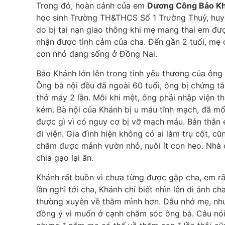
Trong đó, hoàn cảnh của em
Dương Công Bảo K
học sinh Trường TH&THCS Số 1 Trường Thuỷ, huyệ
do bị tai nạn giao thông khi mẹ mang thai em đ
nhận được tình cảm của cha. Đến gần 2 tuổi, mẹ c
con nhỏ đang sống ở Đồng Nai.
Bảo Khánh lớn lên trong tình yêu thương của ông
Ông bà nội đều đã ngoài 60 tuổi, ông bị chứng t
thở máy 2 lần. Mỗi khi mệt, ông phải nhập viện t
kém. Bà nội của Khánh bị u máu tĩnh mạch, đã mổ
được gì vì có nguy cơ bị vỡ mạch máu. Bản thân
đi viện. Gia đình hiện không có ai làm trụ cột, 
chăm được mảnh vườn nhỏ, nuôi ít con heo. Nhà 
chia gạo lại ăn.
Khánh rất buồn vì chưa từng được gặp cha, em rấ
lần nghĩ tới cha, Khánh chỉ biết nhìn lên di ảnh
thường xuyên về thăm mình hơn. Dẫu nhớ mẹ, nh
đồng ý vì muốn ở cạnh chăm sóc ông bà. Câu nó