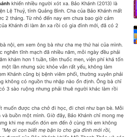
hánh
khiến nhiều người xót xa. Bảo Khánh (2013) là
n Lệ Thuỷ, tỉnh Quảng Bình. Cha của Bảo Khánh mất
ược 2 tháng. Từ nhỏ đến nay em chưa bao giờ cảm
ủa Khánh đi làm ăn xa rồi có gia đình mới, đã có 2
 bà nội, em xem ông bà như cha mẹ thứ hai của mình.
ắc nghẽn tĩnh mạch đã nhiều năm, mỗi ngày đều phải
hăm khám hơn 1 tuần, tiền thuốc men, viện phí khá tốn
 một lần nhưng sức khỏe vẫn rất yếu, không làm
 em Khánh cũng bị bệnh viêm phổi, thường xuyên phải
cũng không có nguồn thu nhập nào ổn định. Ông bà chỉ
có 3 sào ruộng nhưng phải thuê người khác làm rồi
t muốn được cha chở đi học, đi chơi như bạn bè. Mỗi
 cha và buồn một mình. Giờ đây, Bảo Khánh chỉ mong mẹ
ưng khi mẹ muốn đón em đến ở cùng thì em không
i
“Mẹ ơi con biết mẹ bận lo cho gia đình mới rồi,