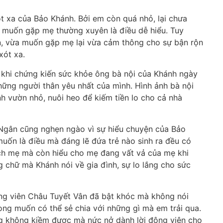
 xa của Bảo Khánh. Bởi em còn quá nhỏ, lại chưa
 muốn gặp mẹ thường xuyên là điều dễ hiểu. Tuy
n, vừa muốn gặp mẹ lại vừa cảm thông cho sự bận rộn
xót xa.
 khi chứng kiến sức khỏe ông bà nội của Khánh ngày
hững người thân yêu nhất của mình. Hình ảnh bà nội
h vườn nhỏ, nuôi heo để kiếm tiền lo cho cả nhà
Ngân cũng nghẹn ngào vì sự hiểu chuyện của Bảo
ốn là điều mà đáng lẽ đứa trẻ nào sinh ra đều có
ch mẹ mà còn hiểu cho mẹ đang vất vả của mẹ khi
g chữ mà Khánh nói về gia đình, sự lo lắng cho sức
ng viên Châu Tuyết Vân đã bật khóc mà không nói
ng muốn có thể sẻ chia với những gì mà em trải qua.
ũng không kiềm được mà nức nở dành lời động viên cho