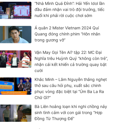
“Nhà Mình Quá Đỉnh”: Hải Yến Idol lần
đầu đảm nhận vai trò đội trưởng, tiếc
nuối khi phải rời cuộc chơi sớm
Á quân 2 Mister Vietnam 2024 Quí
Quang đóng chính phim “Hôn nhân
trong gương vỡ”
Vận May Gọi Tên Ai? tập 22: MC Đại
Nghĩa trêu Huỳnh Quý “không còn trẻ”,
nhận cái kết khiến cả trường quay bật
cười
Khắc Minh – Lâm Nguyễn thắng nghẹt
thở sau câu hỏi phụ, xuất sắc chinh
phục vòng đặc biệt tại “Úm Ba La Ra
Chữ Gì?”
Bà Liên hoảng loạn khi nghi chồng nảy
sinh tình cảm với con gái trong “Hợp
Đồng Từ Thượng Đế”