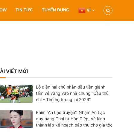
HOW
TIN TỨC
TUYỂN DỤNG
VI
ÀI VIẾT MỚI
Lộ diện hai chủ nhân đầu tiên giành
tấm vé vàng vào nhà chung “Cầu thủ
nhí – Thế hệ tương lai 2026”
Phim “An Lạc truyện”: Nhậm An Lạc
quy hàng Thái tử Hàn Diệp, về kinh
thành lập kế hoạch báo thù cho gia tộc