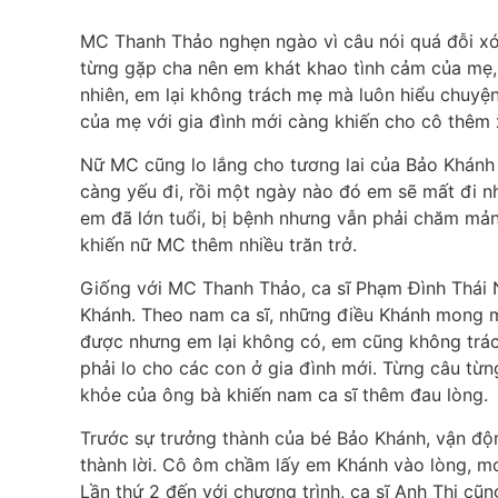
MC Thanh Thảo nghẹn ngào vì câu nói quá đỗi xót
từng gặp cha nên em khát khao tình cảm của mẹ,
nhiên, em lại không trách mẹ mà luôn hiểu chuyệ
của mẹ với gia đình mới càng khiến cho cô thêm 
Nữ MC cũng lo lắng cho tương lai của Bảo Khánh
càng yếu đi, rồi một ngày nào đó em sẽ mất đi n
em đã lớn tuổi, bị bệnh nhưng vẫn phải chăm mản
khiến nữ MC thêm nhiều trăn trở.
Giống với MC Thanh Thảo, ca sĩ Phạm Đình Thái 
Khánh. Theo nam ca sĩ, những điều Khánh mong mu
được nhưng em lại không có, em cũng không trá
phải lo cho các con ở gia đình mới. Từng câu từn
khỏe của ông bà khiến nam ca sĩ thêm đau lòng.
Trước sự trưởng thành của bé Bảo Khánh, vận độ
thành lời. Cô ôm chầm lấy em Khánh vào lòng, mo
Lần thứ 2 đến với chương trình, ca sĩ Anh Thi c