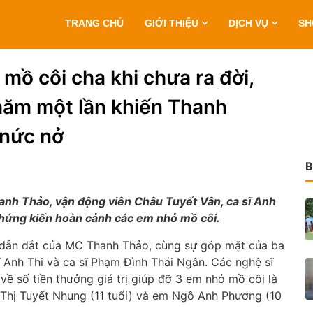
TRANG CHỦ
GIỚI THIỆU
DỊCH VỤ
S
 mồ côi cha khi chưa ra đời,
ăm một lần khiến Thanh
 nức nở
B
anh Thảo, vận động viên Châu Tuyết Vân, ca sĩ Anh
chứng kiến hoàn cảnh các em nhỏ mồ côi.
 dẫn dắt của MC Thanh Thảo, cùng sự góp mặt của ba
 Anh Thi và ca sĩ Phạm Đình Thái Ngân. Các nghệ sĩ
ề số tiền thưởng giá trị giúp đỡ 3 em nhỏ mồ côi là
Thị Tuyết Nhung (11 tuổi) và em Ngô Anh Phương (10