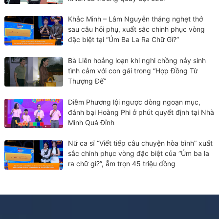
Khắc Minh – Lâm Nguyễn thắng nghẹt thở
sau câu hỏi phụ, xuất sắc chinh phục vòng
đặc biệt tại “Úm Ba La Ra Chữ Gì?”
Bà Liên hoảng loạn khi nghi chồng nảy sinh
tình cảm với con gái trong “Hợp Đồng Từ
Thượng Đế”
Diễm Phương lội ngược dòng ngoạn mục,
đánh bại Hoàng Phi ở phút quyết định tại Nhà
Mình Quá Đỉnh
Nữ ca sĩ “Viết tiếp câu chuyện hòa bình” xuất
sắc chinh phục vòng đặc biệt của “Úm ba la
ra chữ gì?”, ẵm trọn 45 triệu đồng