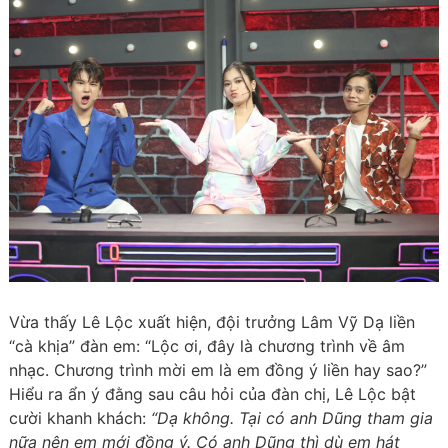
Vừa thấy Lê Lộc xuất hiện, đội trưởng Lâm Vỹ Dạ liền
“cà khịa” đàn em: “Lộc ơi, đây là chương trình về âm
nhạc. Chương trình mời em là em đồng ý liền hay sao?”
Hiểu ra ẩn ý đằng sau câu hỏi của đàn chị, Lê Lộc bật
cười khanh khách:
“Dạ không. Tại có anh Dũng tham gia
nữa nên em mới đồng ý. Có anh Dũng thì dù em hát