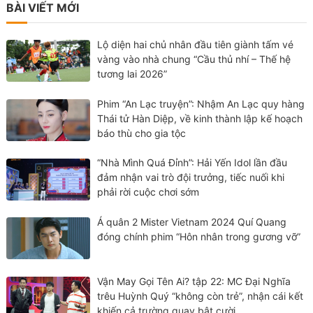
BÀI VIẾT MỚI
Lộ diện hai chủ nhân đầu tiên giành tấm vé
vàng vào nhà chung “Cầu thủ nhí – Thế hệ
tương lai 2026”
Phim “An Lạc truyện”: Nhậm An Lạc quy hàng
Thái tử Hàn Diệp, về kinh thành lập kế hoạch
báo thù cho gia tộc
“Nhà Mình Quá Đỉnh”: Hải Yến Idol lần đầu
đảm nhận vai trò đội trưởng, tiếc nuối khi
phải rời cuộc chơi sớm
Á quân 2 Mister Vietnam 2024 Quí Quang
đóng chính phim “Hôn nhân trong gương vỡ”
Vận May Gọi Tên Ai? tập 22: MC Đại Nghĩa
trêu Huỳnh Quý “không còn trẻ”, nhận cái kết
khiến cả trường quay bật cười