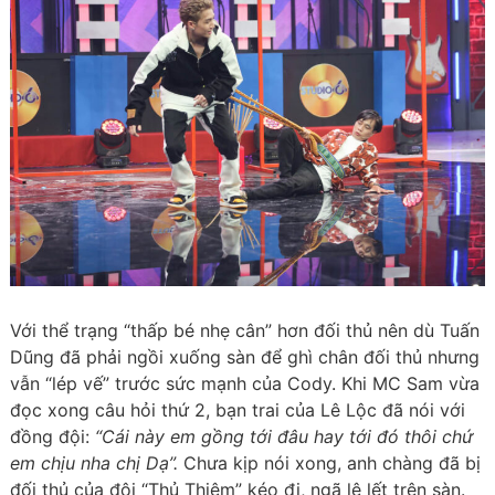
Với thể trạng “thấp bé nhẹ cân” hơn đối thủ nên dù Tuấn
Dũng đã phải ngồi xuống sàn để ghì chân đối thủ nhưng
vẫn “lép vế” trước sức mạnh của Cody. Khi MC Sam vừa
đọc xong câu hỏi thứ 2, bạn trai của Lê Lộc đã nói với
đồng đội:
“Cái này em gồng tới đâu hay tới đó thôi chứ
em chịu nha chị Dạ”.
Chưa kịp nói xong, anh chàng đã bị
đối thủ của đội “Thủ Thiêm” kéo đi, ngã lê lết trên sàn.