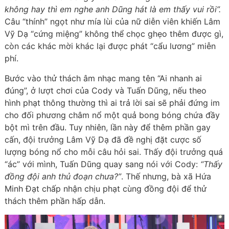
không hay thì em nghe anh Dũng hát là em thấy vui rồi”.
Câu “thính” ngọt như mía lùi của nữ diễn viên khiến Lâm
Vỹ Dạ “cứng miệng” không thể chọc ghẹo thêm được gì,
còn các khác mời khác lại được phát “cẩu lương” miễn
phí.
Bước vào thử thách âm nhạc mang tên “Ai nhanh ai
đúng”, ở lượt chơi của Cody và Tuấn Dũng, nếu theo
hình phạt thông thường thì ai trả lời sai sẽ phải đứng im
cho đối phương châm nổ một quả bong bóng chứa đầy
bột mì trên đầu. Tuy nhiên, lần này để thêm phần gay
cấn, đội trưởng Lâm Vỹ Dạ đã đề nghị đặt cược số
lượng bóng nổ cho mỗi câu hỏi sai. Thấy đội trưởng quá
“ác” với mình, Tuấn Dũng quay sang nói với Cody:
“Thấy
đồng đội anh thủ đoạn chưa?”
. Thế nhưng, bà xã Hứa
Minh Đạt chấp nhận chịu phạt cùng đồng đội để thử
thách thêm phần hấp dẫn.