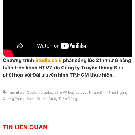
Chương trình
Studio số 6
phát sóng lúc 21h thứ 6 hàng
tuần trên kênh HTV7, do Công ty Truyền thông Bee
phối hợp với Đài truyền hình TP.HCM thực hiện.
,
,
,
,
,
,
âm nhạc
Cody
karaoke
Lâm Vỹ Dạ
Lê Lộc
Phạm Đình Thái Ngân
,
,
,
Quang Trung
Sam
Studio Số 6
Tuấn Dũng
TIN LIÊN QUAN