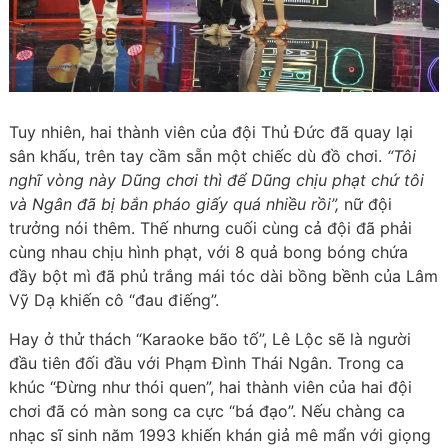
Tuy nhiên, hai thành viên của đội Thủ Đức đã quay lại
sân khấu, trên tay cầm sẵn một chiếc dù đồ chơi.
“Tôi
nghĩ vòng này Dũng chơi thì để Dũng chịu phạt chứ tôi
và Ngân đã bị bắn pháo giấy quá nhiều rồi”,
nữ đội
trưởng nói thêm. Thế nhưng cuối cùng cả đội đã phải
cùng nhau chịu hình phạt, với 8 quả bong bóng chứa
đầy bột mì đã phủ trắng mái tóc dài bồng bềnh của Lâm
Vỹ Dạ khiến cô “đau điếng”.
Hay ở thử thách “Karaoke bão tố”, Lê Lộc sẽ là người
đầu tiên đối đầu với Phạm Đình Thái Ngân. Trong ca
khúc “Đừng như thói quen”, hai thành viên của hai đội
chơi đã có màn song ca cực “bá đạo”. Nếu chàng ca
nhạc sĩ sinh năm 1993 khiến khán giả mê mẩn với giọng