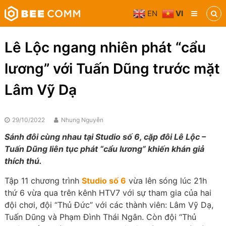
Skip
EN
VI
to
Bee
content
Comm
Truyền
Lê Lộc ngang nhiên phát “cẩu
thông
đa
lương” với Tuấn Dũng trước mặt
phương
tiện
Lâm Vỹ Dạ
29/10/2022
Nhung Nguyễn
Sánh đôi cùng nhau tại Studio số 6, cặp đôi Lê Lộc –
Tuấn Dũng liên tục phát “cẩu lương” khiến khán giả
thích thú.
Tập 11 chương trình
Studio số 6
vừa lên sóng lúc 21h
thứ 6 vừa qua trên kênh HTV7 với sự tham gia của hai
đội chơi, đội “Thủ Đức” với các thành viên: Lâm Vỹ Dạ,
Tuấn Dũng và Phạm Đình Thái Ngân. Còn đội “Thủ