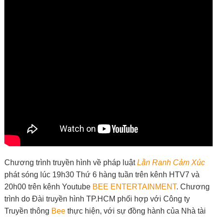
Chương trình truyền hình về pháp luật
Lằn Ranh Cảm Xúc
phát sóng lúc 19h30 Thứ 6 hàng tuần trên kênh HTV7 và
20h00 trên kênh Youtube
BEE ENTERTAINMENT
. Chương
trình do Đài truyền hình TP.HCM phối hợp với Công ty
Truyền thông
Bee
thực hiện, với sự đồng hành của Nhà tài