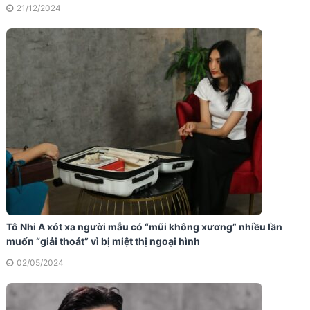
21/12/2024
Tô Nhi A xót xa người mẫu có “mũi không xương” nhiều lần
muốn “giải thoát” vì bị miệt thị ngoại hình
02/05/2024