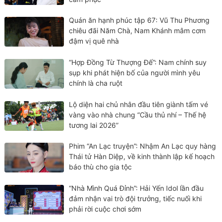
Quán ăn hạnh phúc tập 67: Vũ Thu Phương
chiêu đãi Năm Chà, Nam Khánh mâm cơm
đậm vị quê nhà
“Hợp Đồng Từ Thượng Đế”: Nam chính suy
sụp khi phát hiện bố của người mình yêu
chính là cha ruột
Lộ diện hai chủ nhân đầu tiên giành tấm vé
vàng vào nhà chung “Cầu thủ nhí – Thế hệ
tương lai 2026”
Phim “An Lạc truyện”: Nhậm An Lạc quy hàng
Thái tử Hàn Diệp, về kinh thành lập kế hoạch
báo thù cho gia tộc
“Nhà Mình Quá Đỉnh”: Hải Yến Idol lần đầu
đảm nhận vai trò đội trưởng, tiếc nuối khi
phải rời cuộc chơi sớm