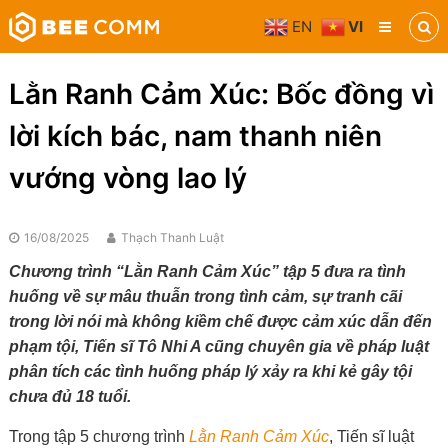
Skip
EN
VI
to
Bee
content
Comm
Truyền
Lằn Ranh Cảm Xúc: Bốc đồng vì
thông
đa
lời kích bác, nam thanh niên
phương
tiện
vướng vòng lao lý
16/08/2025
Thạch Thanh Luật
Chương trình “Lằn Ranh Cảm Xúc” tập 5 đưa ra tình
huống về sự mâu thuẫn trong tình cảm, sự tranh cãi
trong lời nói mà không kiềm chế được cảm xúc dẫn đến
phạm tội, Tiến sĩ Tô Nhi A cũng chuyên gia về pháp luật
phân tích các tình huống pháp lý xảy ra khi kẻ gây tội
chưa đủ 18 tuổi.
Trong tập 5 chương trình
Lằn Ranh Cảm Xúc
, Tiến sĩ luật