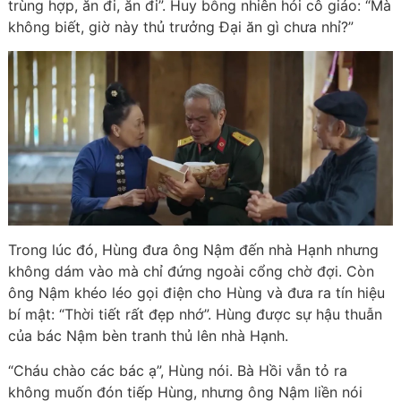
trùng hợp, ăn đi, ăn đi”. Huy bỗng nhiên hỏi cô giáo: “Mà
không biết, giờ này thủ trưởng Đại ăn gì chưa nhỉ?”
Trong lúc đó, Hùng đưa ông Nậm đến nhà Hạnh nhưng
không dám vào mà chỉ đứng ngoài cổng chờ đợi. Còn
ông Nậm khéo léo gọi điện cho Hùng và đưa ra tín hiệu
bí mật: “Thời tiết rất đẹp nhớ”. Hùng được sự hậu thuẫn
của bác Nậm bèn tranh thủ lên nhà Hạnh.
“Cháu chào các bác ạ”, Hùng nói. Bà Hồi vẫn tỏ ra
không muốn đón tiếp Hùng, nhưng ông Nậm liền nói