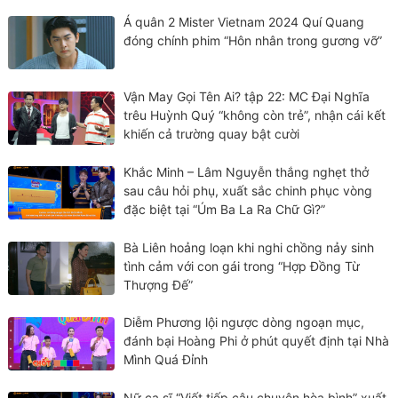
Á quân 2 Mister Vietnam 2024 Quí Quang
đóng chính phim “Hôn nhân trong gương vỡ”
Vận May Gọi Tên Ai? tập 22: MC Đại Nghĩa
trêu Huỳnh Quý “không còn trẻ”, nhận cái kết
khiến cả trường quay bật cười
Khắc Minh – Lâm Nguyễn thắng nghẹt thở
sau câu hỏi phụ, xuất sắc chinh phục vòng
đặc biệt tại “Úm Ba La Ra Chữ Gì?”
Bà Liên hoảng loạn khi nghi chồng nảy sinh
tình cảm với con gái trong “Hợp Đồng Từ
Thượng Đế”
Diễm Phương lội ngược dòng ngoạn mục,
đánh bại Hoàng Phi ở phút quyết định tại Nhà
Mình Quá Đỉnh
Nữ ca sĩ “Viết tiếp câu chuyện hòa bình” xuất