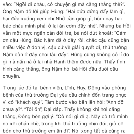
vào: “Ngồi đi cháu, có chuyện gì mà căng thẳng thế?”.
Ông Nậm đỡ lời giúp Hùng: “Hai đứa đứng đấy làm gì,
hai đứa xuống xem chị Nhớ cần giúp gì, hôm nay hai
bác cháu mình phải ở lại ăn cơm đấy nhé”. Nhưng bà Hồi
vẫn một mực ngăn cản đôi trẻ, bà nói dứt khoát: “Cảm
ơn cậu Hùng! Bác Nậm đã ở đây rồi, chắc cậu cũng bận
nhiều việc ở đơn vị, cậu cứ về giải quyết đi, thủ trưởng
Nậm còn ở đây chơi lâu đấy”. Hùng cũng không có lí do
gì mà nấn ná ở lại nhà Hạnh thêm được nữa. Thấy tình
hình căng thẳng, ông Nậm hỏi bà Hồi đầu đuôi câu
chuyện.
Trong lúc đó tại bệnh viện, Lĩnh, Huy, Đông vào phòng
bệnh của thủ trưởng Đại yêu cầu chỉnh đốn trang phục
vì có “khách quý”. Tâm bước vào bẽn lẽn hỏi: “Anh đỡ
chưa ạ?”. “Tôi ổn”, Đại đáp. Thấy không khí hơi căng
thẳng, Đông bèn gợi ý: “Cô nói gì đi ạ. Nãy cô trò mình
no xôi chán chè, trong khi thủ trưởng nhịn đói, giờ cô
bón cho thủ trưởng em ăn đi”. Nói xong tất cả cùng ra