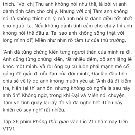
thích. “Với chị Thu anh không nói như thế, là bởi vì anh
dành tình cảm cho chị ý. Nhưng với chị Tâm anh không
nói là không thích chị ý, mà anh nói là dành điều tốt nhất
cho người ta. Nếu không dành tình cảm cho chị ý thì anh
không nói thế đâu ạ. Tại sao anh không sống thật với
lòng mình đi”, Miên như nhìn rõ tâm tư của thủ trưởng.
“Anh đã từng chứng kiến từng người thân của mình ra đi.
Anh cũng từng chứng kiến, rất nhiều đêm, bố anh lặng lẽ
khóc một mình. Và rồi ông cụ cứ luôn phải mạnh mẽ cố
gắng để giấu đi nỗi đau của đời mình”, Đại lần đầu tiên
chia sẻ về lý do anh không muốn yêu ai: “Anh đã đi kiểm
tra, hiện tại thì anh ổn, nhưng không có nghĩa là sau này
anh ổn”. Không ngờ, trong khi Đại và Miên nói chuyện,
Tâm vô tình quay lại lấy đồ và đã nghe hết. Điều này
khiến cô suy nghĩ rất nhiều.
Tập 36 phim
Không thời gian
vào lúc 21h hôm nay trên
VTV1.