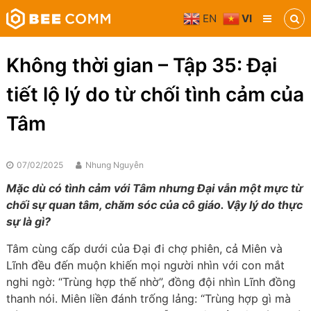
Skip
EN
VI
to
Bee
content
Comm
Truyền
Không thời gian – Tập 35: Đại
thông
đa
tiết lộ lý do từ chối tình cảm của
phương
tiện
Tâm
07/02/2025
Nhung Nguyễn
Mặc dù có tình cảm với Tâm nhưng Đại vẫn một mực từ
chối sự quan tâm, chăm sóc của cô giáo. Vậy lý do thực
sự là gì?
Tâm cùng cấp dưới của Đại đi chợ phiên, cả Miên và
Lĩnh đều đến muộn khiến mọi người nhìn với con mắt
nghi ngờ: “Trùng hợp thế nhờ”, đồng đội nhìn Lĩnh đồng
thanh nói. Miên liền đánh trống lảng: “Trùng hợp gì mà