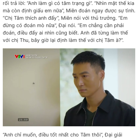
rối trả lời: “Anh làm gì có tâm trạng gì”. “Nhìn mặt thế kia
mà còn định giấu em nữa”, Miên đoán ngay được sự tình.
“Chị Tâm thích anh đấy”, Miên nói với thủ trưởng. “Em
đừng có đoán mò nữa”, Đại nói. “Em chẳng cần phải
đoán, điều đấy ai nhìn cũng biết. Anh đã từng làm thế
với chị Thu, bây giờ lại định làm thế với chị Tâm à?”.
“Anh chỉ muốn, điều tốt nhất cho Tâm thôi”, Đại giải