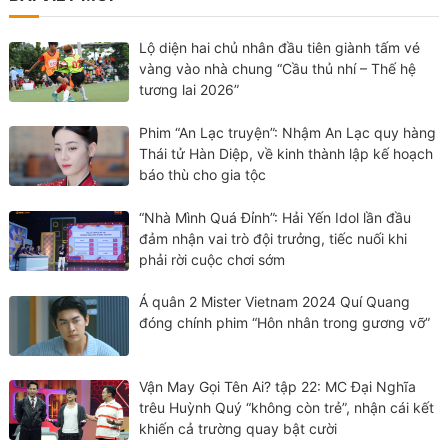
Lộ diện hai chủ nhân đầu tiên giành tấm vé
vàng vào nhà chung “Cầu thủ nhí – Thế hệ
tương lai 2026”
Phim “An Lạc truyện”: Nhậm An Lạc quy hàng
Thái tử Hàn Diệp, về kinh thành lập kế hoạch
báo thù cho gia tộc
“Nhà Mình Quá Đỉnh”: Hải Yến Idol lần đầu
đảm nhận vai trò đội trưởng, tiếc nuối khi
phải rời cuộc chơi sớm
Á quân 2 Mister Vietnam 2024 Quí Quang
đóng chính phim “Hôn nhân trong gương vỡ”
Vận May Gọi Tên Ai? tập 22: MC Đại Nghĩa
trêu Huỳnh Quý “không còn trẻ”, nhận cái kết
khiến cả trường quay bật cười