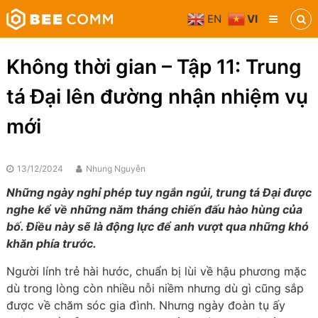
Skip
EN
VI
to
Bee
content
Comm
Truyền
Không thời gian – Tập 11: Trung
thông
đa
tá Đại lên đường nhận nhiệm vụ
phương
tiện
mới
13/12/2024
Nhung Nguyễn
Những ngày nghỉ phép tuy ngắn ngủi, trung tá Đại được
nghe kể về những năm tháng chiến đấu hào hùng của
bố. Điều này sẽ là động lực để anh vượt qua những khó
khăn phía trước.
Người lính trẻ hài hước, chuẩn bị lùi về hậu phương mặc
dù trong lòng còn nhiều nỗi niềm nhưng dù gì cũng sắp
được về chăm sóc gia đình. Nhưng ngày đoàn tụ ấy