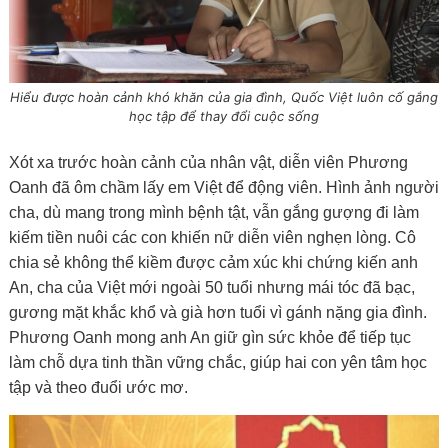
Hiểu được hoàn cảnh khó khăn của gia đình, Quốc Việt luôn cố gắng
học tập để thay đổi cuộc sống
Xót xa trước hoàn cảnh của nhân vật, diễn viên Phương
Oanh đã ôm chầm lấy em Việt để động viên. Hình ảnh người
cha, dù mang trong mình bệnh tật, vẫn gắng gượng đi làm
kiếm tiền nuôi các con khiến nữ diễn viên nghẹn lòng. Cô
chia sẻ không thể kiềm được cảm xúc khi chứng kiến anh
An, cha của Việt mới ngoài 50 tuổi nhưng mái tóc đã bạc,
gương mặt khắc khổ và già hơn tuổi vì gánh nặng gia đình.
Phương Oanh mong anh An giữ gìn sức khỏe để tiếp tục
làm chỗ dựa tinh thần vững chắc, giúp hai con yên tâm học
tập và theo đuổi ước mơ.