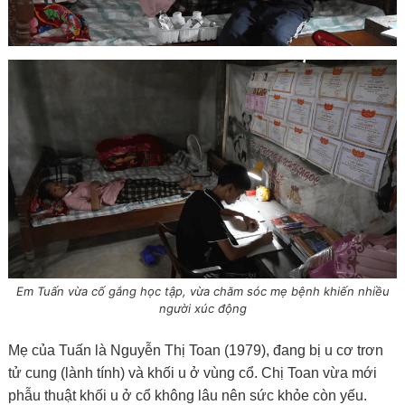
Em Tuấn vừa cố gắng học tập, vừa chăm sóc mẹ bệnh khiến nhiều
người xúc động
Mẹ của Tuấn là Nguyễn Thị Toan (1979), đang bị u cơ trơn
tử cung (lành tính) và khối u ở vùng cổ. Chị Toan vừa mới
phẫu thuật khối u ở cổ không lâu nên sức khỏe còn yếu.