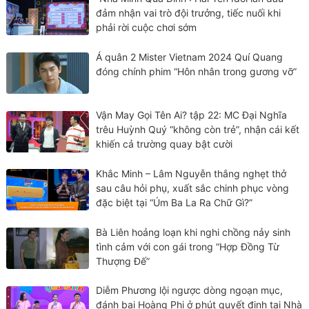
đảm nhận vai trò đội trưởng, tiếc nuối khi
phải rời cuộc chơi sớm
Á quân 2 Mister Vietnam 2024 Quí Quang
đóng chính phim “Hôn nhân trong gương vỡ”
Vận May Gọi Tên Ai? tập 22: MC Đại Nghĩa
trêu Huỳnh Quý “không còn trẻ”, nhận cái kết
khiến cả trường quay bật cười
Khắc Minh – Lâm Nguyễn thắng nghẹt thở
sau câu hỏi phụ, xuất sắc chinh phục vòng
đặc biệt tại “Úm Ba La Ra Chữ Gì?”
Bà Liên hoảng loạn khi nghi chồng nảy sinh
tình cảm với con gái trong “Hợp Đồng Từ
Thượng Đế”
Diễm Phương lội ngược dòng ngoạn mục,
đánh bại Hoàng Phi ở phút quyết định tại Nhà