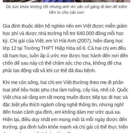
Dù sức khỏe không tốt nhưng anh An vẫn cố gắng đi làm để kiếm
tiền lo cho các con
Gia đình thuộc diện hộ nghèo nên em Việt được miễn giảm
học phí và được nhà trường hỗ trợ 640.000 đồng mỗi học
kỳ. Chị gái của Việt, em Vi Hải Anh (2007), hiện đang học
lớp 12 tại Trường THPT Hiệp Hòa số 6. Cả hai chị em đều
rất ham học, luôn ấp ủ ước mơ được học hành đến nơi đến
chốn để sau này có thể chăm sóc cho cha, không để cha
phải lao động vất vả khi cơ thể đã đau bệnh.
Khi mẹ còn sống, hai chị em Việt thường theo mẹ đi phân
loại phế liệu hoặc phụ cha làm ruộng, cấy lúa, nhổ cỏ. Quốc
Việt chia sẻ rằng em rất mong muốn được tiếp tục đi học và
đặc biệt yêu thích ngành công nghệ thông tin, nhưng nghĩ
đến hoàn cảnh gia đình, em không dám mơ ước quá xa.
Hiện tại, điều duy nhất em mong mỏi là mỗi ngày được đến
trường, gia đình luôn khỏe mạnh và chị gái có thể thực hiện