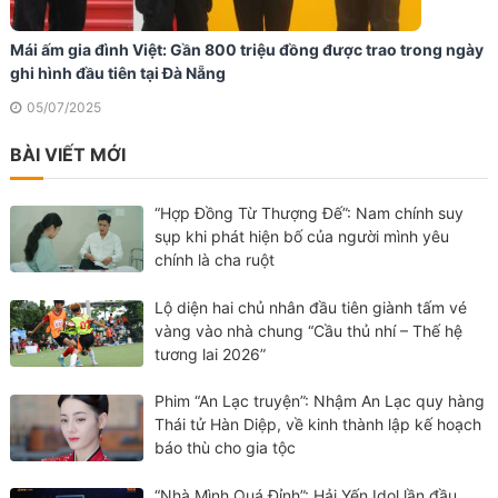
Mái ấm gia đình Việt: Gần 800 triệu đồng được trao trong ngày
ghi hình đầu tiên tại Đà Nẵng
05/07/2025
BÀI VIẾT MỚI
“Hợp Đồng Từ Thượng Đế”: Nam chính suy
sụp khi phát hiện bố của người mình yêu
chính là cha ruột
Lộ diện hai chủ nhân đầu tiên giành tấm vé
vàng vào nhà chung “Cầu thủ nhí – Thế hệ
tương lai 2026”
Phim “An Lạc truyện”: Nhậm An Lạc quy hàng
Thái tử Hàn Diệp, về kinh thành lập kế hoạch
báo thù cho gia tộc
“Nhà Mình Quá Đỉnh”: Hải Yến Idol lần đầu