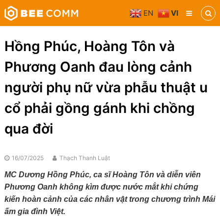
Skip
EN
VI
to
Bee
content
Comm
Truyền
Hồng Phúc, Hoàng Tôn và
thông
đa
Phương Oanh đau lòng cảnh
phương
tiện
người phụ nữ vừa phẫu thuật u
cổ phải gồng gánh khi chồng
qua đời
16/07/2025
Thạch Thanh Luật
MC Dương Hồng Phúc, ca sĩ Hoàng Tôn và diễn viên
Phương Oanh
không kìm được nước mắt khi chứng
kiến hoàn cảnh của các nhân vật trong chương trình
Mái
ấm gia đình Việt
.