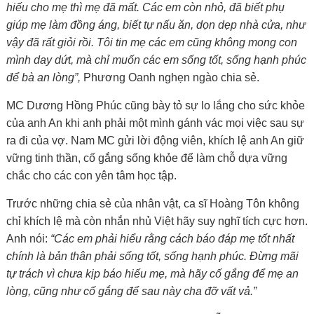
hiếu cho mẹ thì mẹ đã mất. Các em còn nhỏ, đã biết phụ
giúp mẹ làm đồng áng, biết tự nấu ăn, dọn dẹp nhà cửa, như
vậy đã rất giỏi rồi. Tôi tin mẹ các em cũng không mong con
mình day dứt, mà chỉ muốn các em sống tốt, sống hạnh phúc
để bà an lòng”,
Phương Oanh nghẹn ngào chia sẻ.
MC Dương Hồng Phúc cũng bày tỏ sự lo lắng cho sức khỏe
của anh An khi anh phải một mình gánh vác mọi việc sau sự
ra đi của vợ. Nam MC gửi lời động viên, khích lệ anh An giữ
vững tinh thần, cố gắng sống khỏe để làm chỗ dựa vững
chắc cho các con yên tâm học tập.
Trước những chia sẻ của nhân vật, ca sĩ Hoàng Tôn không
chỉ khích lệ mà còn nhắn nhủ Việt hãy suy nghĩ tích cực hơn.
Anh nói:
“Các em phải hiểu rằng cách báo đáp mẹ tốt nhất
chính là bản thân phải sống tốt, sống hạnh phúc. Đừng mãi
tự trách vì chưa kịp báo hiếu mẹ, mà hãy cố gắng để mẹ an
lòng, cũng như cố gắng để sau này cha đỡ vất vả.”