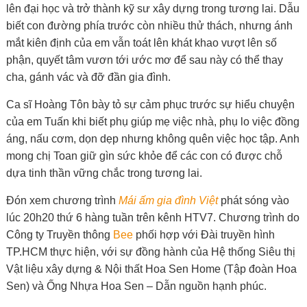
lên đại học và trở thành kỹ sư xây dựng trong tương lai. Dẫu
biết con đường phía trước còn nhiều thử thách, nhưng ánh
mắt kiên định của em vẫn toát lên khát khao vượt lên số
phận, quyết tâm vươn tới ước mơ để sau này có thể thay
cha, gánh vác và đỡ đần gia đình.
Ca sĩ Hoàng Tôn bày tỏ sự cảm phục trước sự hiểu chuyện
của em Tuấn khi biết phụ giúp mẹ việc nhà, phụ lo việc đồng
áng, nấu cơm, dọn dẹp nhưng không quên việc học tập. Anh
mong chị Toan giữ gìn sức khỏe để các con có được chỗ
dựa tinh thần vững chắc trong tương lai.
Đón xem chương trình
Mái ấm gia đình Việt
phát sóng vào
lúc 20h20 thứ 6 hàng tuần trên kênh HTV7. Chương trình do
Công ty Truyền thông
Bee
phối hợp với Đài truyền hình
TP.HCM thực hiện, với sự đồng hành của Hệ thống Siêu thị
Vật liệu xây dựng & Nội thất Hoa Sen Home (Tập đoàn Hoa
Sen) và Ống Nhựa Hoa Sen – Dẫn nguồn hạnh phúc.