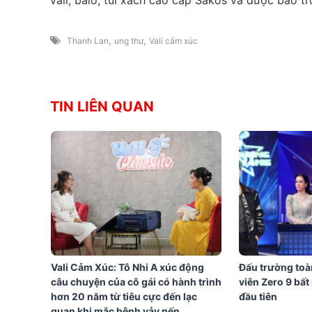
,
,
Thanh Lan
ung thư
Vali cảm xúc
TIN LIÊN QUAN
Vali Cảm Xúc: Tô Nhi A xúc động
Đấu trường toà
câu chuyện của cô gái có hành trình
viên Zero 9 bất 
hơn 20 năm từ tiêu cực đến lạc
đầu tiên
quan khi mắc bệnh vảy nến