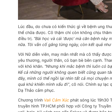
Lúc đầu, do chưa có kiến thức gì về bệnh ung th
thể chữa được. Cô thậm chí còn không chịu thăm 
điều trị.
“Bài học và cái ‘được’ mà căn bệnh này m
nữa. Tôi vẫn cố gắng từng ngày, còn kết quả như 
Với Nữ diễn viên, may mắn nhất mà cô thấy được 
yêu thương, người thân, có bạn bè bên cạnh. Tha
với khó khăn.
“Nhưng khi mắc bệnh thì luôn có b
Kể cả những người không quen biết cũng quan tâm
đây, mình có thể ngồi lại nhìn tất cả mọi chuyện
quá khứ khiến mình xấu đi”
, cô nói. Chính sự lạc
Dạ Thảo cảm phục.
Chương trình
Vali Cảm Xúc
phát sóng lúc 19h30 T
truyền hình TP.HCM phối hợp với Công ty Truyền 
vali, balo, túi xách cao cấp Sakos và được bảo tr