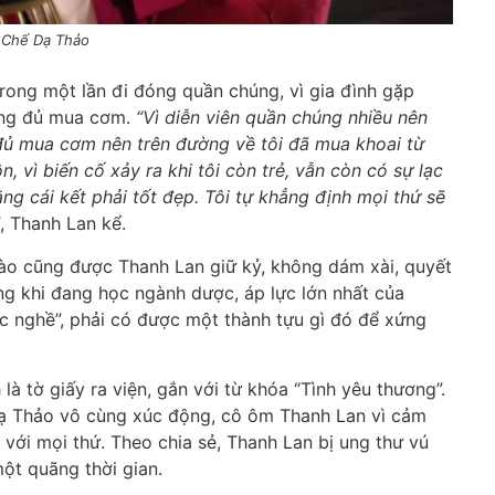
ĩ Chế Dạ Thảo
trong một lần đi đóng quần chúng, vì gia đình gặp
hông đủ mua cơm.
“Vì diễn viên quần chúng nhiều nên
ủ mua cơm nên trên đường về tôi đã mua khoai từ
 vì biến cố xảy ra khi tôi còn trẻ, vẫn còn có sự lạc
ằng cái kết phải tốt đẹp. Tôi tự khẳng định mọi thứ sẽ
, Thanh Lan kể.
nào cũng được Thanh Lan giữ kỷ, không dám xài, quyết
g khi đang học ngành dược, áp lực lớn nhất của
ợc nghề”, phải có được một thành tựu gì đó để xứng
à tờ giấy ra viện, gắn với từ khóa “Tình yêu thương”.
 Dạ Thảo vô cùng xúc động, cô ôm Thanh Lan vì cảm
n với mọi thứ. Theo chia sẻ, Thanh Lan bị ung thư vú
 một quãng thời gian.