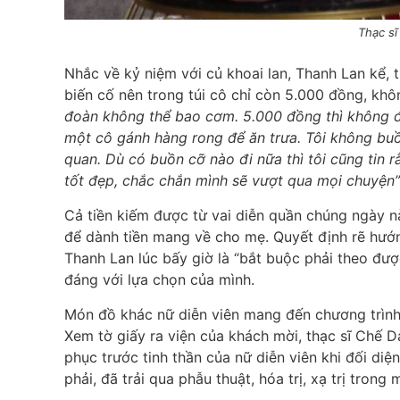
Thạc s
Nhắc về kỷ niệm với củ khoai lan, Thanh Lan kể, 
biến cố nên trong túi cô chỉ còn 5.000 đồng, k
đoàn không thể bao cơm. 5.000 đồng thì không đ
một cô gánh hàng rong để ăn trưa. Tôi không buồn,
quan. Dù có buồn cỡ nào đi nữa thì tôi cũng tin r
tốt đẹp, chắc chắn mình sẽ vượt qua mọi chuyện”
Cả tiền kiếm được từ vai diễn quần chúng ngày 
để dành tiền mang về cho mẹ. Quyết định rẽ hướn
Thanh Lan lúc bấy giờ là “bắt buộc phải theo đư
đáng với lựa chọn của mình.
Món đồ khác nữ diễn viên mang đến chương trình l
Xem tờ giấy ra viện của khách mời, thạc sĩ Chế
phục trước tinh thần của nữ diễn viên khi đối diệ
phải, đã trải qua phẫu thuật, hóa trị, xạ trị trong