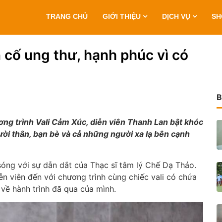
TRANG CHỦ
GIỚI THIỆU
DỊCH VỤ
S
 cố ung thư, hạnh phúc vì có
B
ng trình Vali Cảm Xúc, diễn viên Thanh Lan bật khóc
ười thân, bạn bè và cả những người xa lạ bên cạnh
sóng với sự dẫn dắt của Thạc sĩ tâm lý Chế Dạ Thảo.
ễn viên đến với chương trình cùng chiếc vali có chứa
về hành trình đã qua của mình.