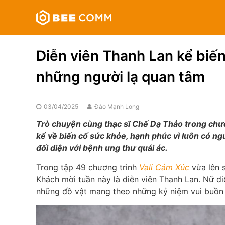
Skip
Bee
to
Comm
content
Truyền
thông
Diễn viên Thanh Lan kể biến
đa
phương
những người lạ quan tâm
tiện
03/04/2025
Đào Mạnh Long
Trò chuyện cùng thạc sĩ Chế Dạ Thảo trong chươ
kể về biến cố sức khỏe, hạnh phúc vì luôn có ng
đối diện với bệnh ung thư quái ác.
Trong tập 49 chương trình
Vali Cảm Xúc
vừa lên 
Khách mời tuần này là diễn viên Thanh Lan. Nữ di
những đồ vật mang theo những kỷ niệm vui buồn 