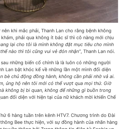
ư nên khi mắc phải, Thanh Lan cho rằng bệnh không
khám, phải qua không ít bác sĩ thì cô nàng mới chịu
ang lại cho tôi là mình không đặt mục tiêu cho mình
thế nào thì tôi cũng vui vẻ đón nhận”
, Thanh Lan nói.
sau những biến cố chính là là luôn có những người
nh Lan bật khóc kể về những lần một mình đối diện
ạn bè chủ động đồng hành, không cần phải nhờ vả ai.
, ủng hộ nên tôi mới có thể vượt qua mọi thứ. Giờ
 mà không bị bi quan, không để những gì buồn trong
 quan đối diện với hiện tại của nữ khách mời khiến Chế
hứ 6 hàng tuần trên kênh HTV7. Chương trình do Đài
thông Bee thực hiện, với sự đồng hành của nhãn hàng
ợ truyền thông bởi Trang thông tin điện tử Saobiz.vn.