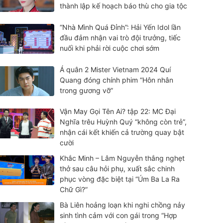
thành lập kế hoạch báo thù cho gia tộc
“Nhà Mình Quá Đỉnh”: Hải Yến Idol lần
đầu đảm nhận vai trò đội trưởng, tiếc
nuối khi phải rời cuộc chơi sớm
Á quân 2 Mister Vietnam 2024 Quí
Quang đóng chính phim “Hôn nhân
trong gương vỡ”
Vận May Gọi Tên Ai? tập 22: MC Đại
Nghĩa trêu Huỳnh Quý “không còn trẻ”,
nhận cái kết khiến cả trường quay bật
cười
Khắc Minh – Lâm Nguyễn thắng nghẹt
thở sau câu hỏi phụ, xuất sắc chinh
phục vòng đặc biệt tại “Úm Ba La Ra
Chữ Gì?”
Bà Liên hoảng loạn khi nghi chồng nảy
sinh tình cảm với con gái trong “Hợp