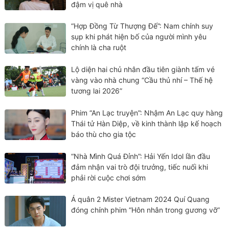
đậm vị quê nhà
“Hợp Đồng Từ Thượng Đế”: Nam chính suy
sụp khi phát hiện bố của người mình yêu
chính là cha ruột
Lộ diện hai chủ nhân đầu tiên giành tấm vé
vàng vào nhà chung “Cầu thủ nhí – Thế hệ
tương lai 2026”
Phim “An Lạc truyện”: Nhậm An Lạc quy hàng
Thái tử Hàn Diệp, về kinh thành lập kế hoạch
báo thù cho gia tộc
“Nhà Mình Quá Đỉnh”: Hải Yến Idol lần đầu
đảm nhận vai trò đội trưởng, tiếc nuối khi
phải rời cuộc chơi sớm
Á quân 2 Mister Vietnam 2024 Quí Quang
đóng chính phim “Hôn nhân trong gương vỡ”