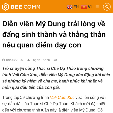
Skip
EN
VI
to
Bee
content
Comm
Truyền
Diễn viên Mỹ Dung trải lòng về
thông
đa
đấng sinh thành và thẳng thắn
phương
tiện
nêu quan điểm dạy con
09/06/2025
Thạch Thanh Luật
Trò chuyện cùng Thạc sĩ Chế Dạ Thảo trong chương
trình Vali Cảm Xúc, diễn viên Mỹ Dung xúc động khi chia
sẻ những kỷ niệm về cha mẹ, hạnh phúc khi nhắc về
món quà đầu tiên của con gái.
Trong tập 59 chương trình
Vali Cảm Xúc
vừa lên sóng với
sự dẫn dắt của Thạc sĩ Chế Dạ Thảo. Khách mời đặc biệt
đến với chương trình tuần này là diễn viên Mỹ Dung. Cô