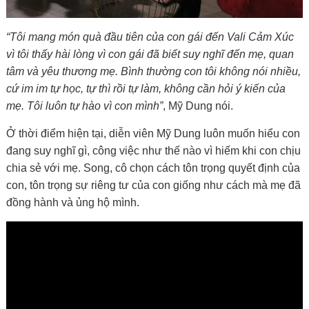
“Tôi mang món quà đầu tiên của con gái đến Vali Cảm Xúc
vì tôi thấy hài lòng vì con gái đã biết suy nghĩ đến mẹ, quan
tâm và yêu thương mẹ. Bình thường con tôi không nói nhiều,
cứ im im tự học, tự thì rồi tự làm, không cần hỏi ý kiến của
mẹ. Tôi luôn tự hào vì con mình”
, Mỹ Dung nói.
Ở thời điểm hiện tại, diễn viên Mỹ Dung luôn muốn hiểu con
đang suy nghĩ gì, công việc như thế nào vì hiếm khi con chịu
chia sẻ với mẹ. Song, cô chọn cách tôn trọng quyết định của
con, tôn trọng sự riêng tư của con giống như cách mà mẹ đã
đồng hành và ủng hộ mình.