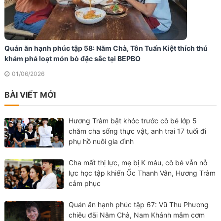
Quán ăn hạnh phúc tập 58: Năm Chà, Tôn Tuấn Kiệt thích thú
khám phá loạt món bò đặc sắc tại BEPBO
01/06/2026
BÀI VIẾT MỚI
Hương Tràm bật khóc trước cô bé lớp 5
chăm cha sống thực vật, anh trai 17 tuổi đi
phụ hồ nuôi gia đình
Cha mất thị lực, mẹ bị K máu, cô bé vẫn nỗ
lực học tập khiến Ốc Thanh Vân, Hương Tràm
cảm phục
Quán ăn hạnh phúc tập 67: Vũ Thu Phương
chiêu đãi Năm Chà, Nam Khánh mâm cơm