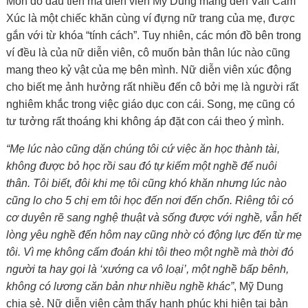
Món đồ đầu tiên mà diễn viên Mỹ Dung mang đến Vali Cảm
Xúc là một chiếc khăn cùng ví đựng nữ trang của mẹ, được
gắn với từ khóa “tính cách”. Tuy nhiên, các món đồ bên trong
ví đều là của nữ diễn viên, cô muốn bản thân lúc nào cũng
mang theo kỷ vật của mẹ bên mình. Nữ diễn viên xúc động
cho biết mẹ ảnh hưởng rất nhiều đến cô bởi mẹ là người rất
nghiêm khắc trong việc giáo dục con cái. Song, mẹ cũng có
tư tưởng rất thoáng khi không áp đặt con cái theo ý mình.
“Mẹ lúc nào cũng dặn chúng tôi cứ việc ăn học thành tài,
không được bỏ học rồi sau đó tự kiếm một nghề để nuôi
thân. Tôi biết, đôi khi mẹ tôi cũng khó khăn nhưng lúc nào
cũng lo cho 5 chị em tôi học đến nơi đến chốn. Riêng tôi có
cơ duyên rẽ sang nghệ thuật và sống được với nghề, vẫn hết
lòng yêu nghề đến hôm nay cũng nhờ có động lực đến từ mẹ
tôi. Vì mẹ không cấm đoán khi tôi theo một nghề mà thời đó
người ta hay gọi là ‘xướng ca vô loại’, một nghề bấp bênh,
không có lương căn bản như nhiều nghề khác”
, Mỹ Dung
chia sẻ. Nữ diễn viên cảm thấy hạnh phúc khi hiện tại bản