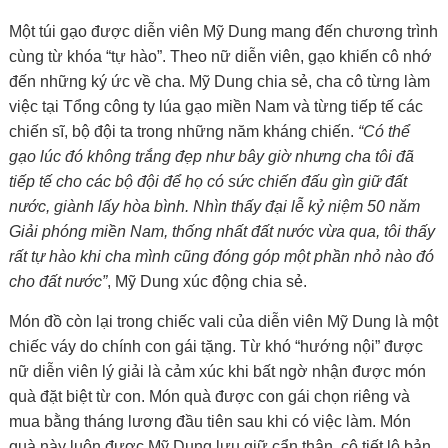
Một túi gạo được diễn viên Mỹ Dung mang đến chương trình
cùng từ khóa “tự hào”. Theo nữ diễn viên, gạo khiến cô nhớ
đến những ký ức về cha. Mỹ Dung chia sẻ, cha cô từng làm
việc tại Tổng công ty lúa gạo miền Nam và từng tiếp tế các
chiến sĩ, bộ đội ta trong những năm kháng chiến.
“Có thể
gạo lúc đó không trắng đẹp như bây giờ nhưng cha tôi đã
tiếp tế cho các bộ đội để họ có sức chiến đấu gìn giữ đất
nước, giành lấy hòa bình. Nhìn thấy đại lễ kỷ niệm 50 năm
Giải phóng miền Nam, thống nhất đất nước vừa qua, tôi thấy
rất tự hào khi cha mình cũng đóng góp một phần nhỏ nào đó
cho đất nước”
, Mỹ Dung xúc động chia sẻ.
Món đồ còn lại trong chiếc vali của diễn viên Mỹ Dung là một
chiếc váy do chính con gái tặng. Từ khó “hướng nội” được
nữ diễn viên lý giải là cảm xúc khi bất ngờ nhận được món
quà đặt biệt từ con. Món quà được con gái chọn riêng và
mua bằng tháng lương đầu tiên sau khi có việc làm. Món
quà này luôn được Mỹ Dung lưu giữ cẩn thận, cô tiết lộ bản