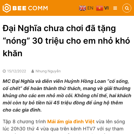
Skip
EN
VI
to
Bee
content
Comm
Truyền
Đại Nghĩa chưa chơi đã tặng
thông
đa
“nóng” 30 triệu cho em nhỏ khó
phương
tiện
khăn
15/12/2022
Nhung Nguyễn
MC Đại Nghĩa và diễn viên Huỳnh Hồng Loan “cố sống,
cố chết” để hoàn thành thử thách, mang về giải thưởng
khủng cho các em nhỏ mồ côi. Không chỉ thế, hai khách
mời còn tự bỏ tiền túi 45 triệu đồng để ủng hộ thêm
cho các gia đình.
Tập 8 chương trình
Mái ấm gia đình Việt
vừa lên sóng
lúc 20h30 thứ 4 vừa qua trên kênh HTV7 với sự tham