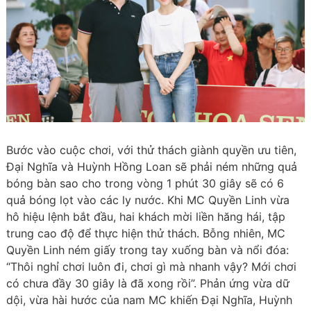
Bước vào cuộc chơi, với thử thách giành quyền ưu tiên,
Đại Nghĩa và Huỳnh Hồng Loan sẽ phải ném những quả
bóng bàn sao cho trong vòng 1 phút 30 giây sẽ có 6
quả bóng lọt vào các ly nước. Khi MC Quyền Linh vừa
hô hiệu lệnh bắt đầu, hai khách mời liền hăng hái, tập
trung cao độ để thực hiện thử thách. Bỗng nhiên, MC
Quyền Linh ném giấy trong tay xuống bàn và nổi đóa:
“Thôi nghỉ chơi luôn đi, chơi gì mà nhanh vậy? Mới chơi
có chưa đầy 30 giây là đã xong rồi”. Phản ứng vừa dữ
dội, vừa hài hước của nam MC khiến Đại Nghĩa, Huỳnh