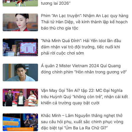
tương lai 2026”
Phim “An Lạc truyện”: Nhậm An Lạc quy hàng
Thái tử Hàn Diệp, về kinh thành lập kế hoạch
báo thù cho gia tộc
“Nhà Mình Quá Đỉnh”: Hải Yến Idol lần đầu
đảm nhận vai trò đội trưởng, tiếc nuối khi
phải rời cuộc chơi sớm
Á quân 2 Mister Vietnam 2024 Quí Quang
đóng chính phim “Hôn nhân trong gương vỡ”
Vận May Gọi Tên Ai? tập 22: MC Đại Nghĩa
trêu Huỳnh Quý “không còn trẻ”, nhận cái kết
khiến cả trường quay bật cười
Khắc Minh – Lâm Nguyễn thắng nghẹt thở
sau câu hỏi phụ, xuất sắc chinh phục vòng
đặc biệt tại “Úm Ba La Ra Chữ Gì?”