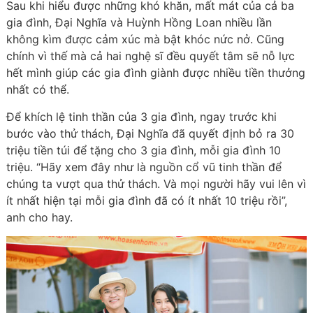
Sau khi hiểu được những khó khăn, mất mát của cả ba
gia đình, Đại Nghĩa và Huỳnh Hồng Loan nhiều lần
không kìm được cảm xúc mà bật khóc nức nở. Cũng
chính vì thế mà cả hai nghệ sĩ đều quyết tâm sẽ nỗ lực
hết mình giúp các gia đình giành được nhiều tiền thưởng
nhất có thể.
Để khích lệ tinh thần của 3 gia đình, ngay trước khi
bước vào thử thách, Đại Nghĩa đã quyết định bỏ ra 30
triệu tiền túi để tặng cho 3 gia đình, mỗi gia đình 10
triệu. “Hãy xem đây như là nguồn cổ vũ tinh thần để
chúng ta vượt qua thử thách. Và mọi người hãy vui lên vì
ít nhất hiện tại mỗi gia đình đã có ít nhất 10 triệu rồi”,
anh cho hay.