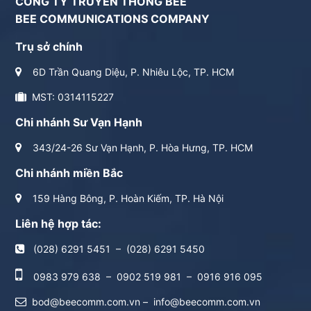
CÔNG TY TRUYỀN THÔNG BEE
BEE COMMUNICATIONS COMPANY
Trụ sở chính
6D Trần Quang Diệu, P. Nhiêu Lộc, TP. HCM
MST: 0314115227
Chi nhánh Sư Vạn Hạnh
343/24-26 Sư Vạn Hạnh, P. Hòa Hưng, TP. HCM
Chi nhánh miền Bắc
159 Hàng Bông, P. Hoàn Kiếm, TP. Hà Nội
Liên hệ hợp tác:
(028) 6291 5451
–
(028) 6291 5450
0983 979 638
–
0902 519 981
–
0916 916 095
bod@beecomm.com.vn
–
info@beecomm.com.vn