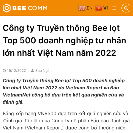
Skip
EN
VI
to
Bee
content
Comm
Truyền
Công ty Truyền thông Bee lọt
thông
đa
Top 500 doanh nghiệp tư nhân
phương
tiện
lớn nhất Việt Nam năm 2022
15/12/2022
Bảo Ngân
Công ty Truyền thông Bee lọt Top 500 doanh nghiệp
lớn nhất Việt Nam 2022 do Vietnam Report và Báo
VietnamNet công bố dựa trên kết quả nghiên cứu và
đánh giá.
Bảng xếp hạng VNR500 dựa trên kết quả nghiên cứu và
đánh giá độc lập của Công ty cổ phần Báo cáo đánh giá
Việt Nam (Vietnam Report) được công bố thường niên