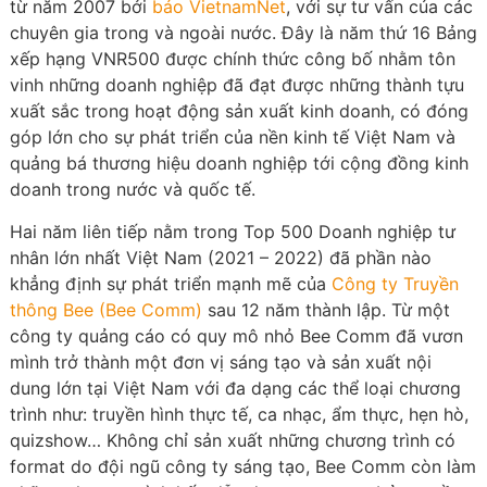
từ năm 2007 bởi
báo VietnamNet
, với sự tư vấn của các
chuyên gia trong và ngoài nước. Đây là năm thứ 16 Bảng
xếp hạng VNR500 được chính thức công bố nhằm tôn
vinh những doanh nghiệp đã đạt được những thành tựu
xuất sắc trong hoạt động sản xuất kinh doanh, có đóng
góp lớn cho sự phát triển của nền kinh tế Việt Nam và
quảng bá thương hiệu doanh nghiệp tới cộng đồng kinh
doanh trong nước và quốc tế.
Hai năm liên tiếp nằm trong Top 500 Doanh nghiệp tư
nhân lớn nhất Việt Nam (2021 – 2022) đã phần nào
khẳng định sự phát triển mạnh mẽ của
Công ty Truyền
thông Bee (Bee Comm)
sau 12 năm thành lập. Từ một
công ty quảng cáo có quy mô nhỏ Bee Comm đã vươn
mình trở thành một đơn vị sáng tạo và sản xuất nội
dung lớn tại Việt Nam với đa dạng các thể loại chương
trình như: truyền hình thực tế, ca nhạc, ẩm thực, hẹn hò,
quizshow… Không chỉ sản xuất những chương trình có
format do đội ngũ công ty sáng tạo, Bee Comm còn làm